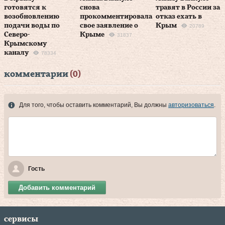
готовятся к
снова
травят в России за
возобновлению
прокомментировала
отказ ехать в
подачи воды по
свое заявление о
Крым
20789
Северо-
Крыме
31837
Крымскому
каналу
78334
комментарии
(0)
Для того, чтобы оставить комментарий, Вы должны
авторизоваться
.
Гость
Добавить комментарий
сервисы