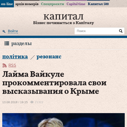
on-line
архів номерів
Спецпроекти
Capital time
Капитал 500
Бізнес починається з Капіталу
Войти
разделы
політика
резонанс
RSS
Лайма Вайкуле
прокомментировала свои
высказывания о Крыме
13.08.2018 / 19:15
21322