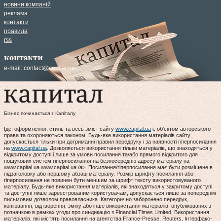
новини компаній
реклама
контакти
правила
rss
контакти
e-mail:
contact@capital.ua
Бізнес починається з Капіталу
Ідеї оформлення, стиль та весь зміст сайту
www.capital.ua
є об'єктом авторського
права та охороняються законом. Будь-яке використання матеріалів сайту
допускається тільки при дотриманні правил передруку і за наявності гіперпосилання
на
www.capital.ua
. Дозволяється використання тільки матеріалів, що знаходяться у
відкритому доступі і лише за умови посилання та/або прямого відкритого для
пошукових систем гіперпосилання на безпосередню адресу матеріалу на
www.capital.ua www.capital.ua /a>. Посилання/гіперпосилання має бути розміщене в
підзаголовку або першому абзаці матеріалу. Розмір шрифту посилання або
гіперпосилання не повинен бути меншим за шрифт тексту використовуваного
матеріалу. Будь-яке використання матеріалів, які знаходяться у закритому доступі
та доступні лише зареєстрованим користувачам, допускається лише за попереднім
письмовим дозволом правовласника. Категорично заборонено передрук,
копіювання, відтворення, зміну або інше використання матеріалів, опублікованих з
позначкою в рамках угоди про синдикацію з Financial Times Limited. Використання
матеріалів, які містять посилання на агентства France-Presse, Reuters, Інтерфакс-