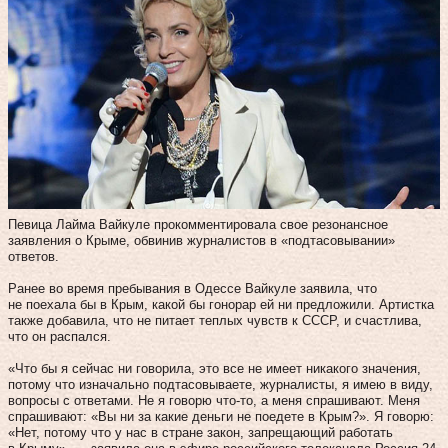
Певица Лайма Вайкуле прокомментировала свое резонансное
заявления о Крыме, обвинив журналистов в «подтасовывании»
ответов.
Ранее во время пребывания в Одессе Вайкуле заявила, что
не поехала бы в Крым, какой бы гонорар ей ни предложили. Артистка
также добавила, что не питает теплых чувств к СССР, и счастлива,
что он распался.
«Что бы я сейчас ни говорила, это все не имеет никакого значения,
потому что изначально подтасовываете, журналисты, я имею в виду,
вопросы с ответами. Не я говорю что-то, а меня спрашивают. Меня
спрашивают: «Вы ни за какие деньги не поедете в Крым?». Я говорю:
«Нет, потому что у нас в стране закон, запрещающий работать