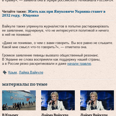
в Крыму», — заявила она в эфире российского телеканала Россия-24.
Читайте также:
Жить как при Януковиче Украина станет в
2032 году, - Ющенко
Вайкуле также упрекнула журналистов в попытке растиражировать
ее заявление, подчеркнув, что не интересуется политикой и ничего
в ней не понимает.
«Даже не понимаю, о чем с вами говорить. Вы все равно не слышите.
Какой мне смысл что-то говорить?», — отметила она.
Громкое заявление певицы вызвало общественный резонанс.
В Украине ее слова восприняли как поддержку нашей страны,
а в России резко раскритиковали и даже
начали травлю
.
Крым
,
Лайма Вайкуле
материалы по теме
В Крыму
Лайма Вайкуле
Лайму Вайкуле