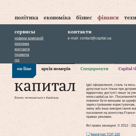
політика
економіка
бізнес
фінанси
техн
сервисы
контакти
новини компаній
e-mail:
contact@capital.ua
реклама
контакти
правила
rss
on-line
архів номерів
Спецпроекти
Capital 
Ідеї оформлення, стиль та весь
допускається тільки при дотрим
відкритому доступі і лише за у
www.capital.ua /a>. Посилання/
Бізнес починається з Капіталу
повинен бути меншим за шрифт т
зареєстрованим користувачам, 
зміну або інше використання мат
посилання на агентства France-
правах реклами.
Всі права захищені. © 2012 - 20