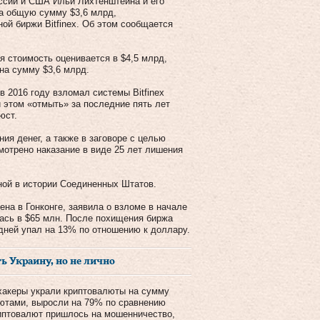
ссии и США Ильи Лихтенштейна и его
на общую сумму $3,6 млрд,
ой биржи Bitfinex. Об этом сообщается
я стоимость оценивается в $4,5 млрд,
 на сумму $3,6 млрд.
в 2016 году взломал системы Bitfinex
 этом «отмыть» за последние пять лет
юст.
ия денег, а также в заговоре с целью
мотрено наказание в виде 25 лет лишения
ной в истории Соединенных Штатов.
ена в Гонконге, заявила о взломе в начале
лась в $65 млн. После похищения биржа
 дней упал на 13% по отношению к доллару.
 Украину, но не лично
 хакеры украли криптовалюты на сумму
лютами, выросли на 79% по сравнению
риптовалют пришлось на мошенничество,