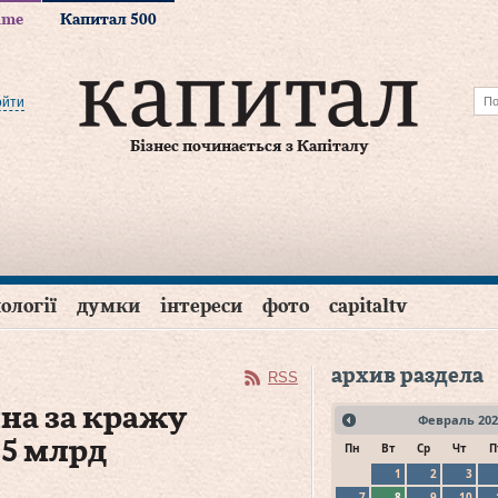
time
Капитал 500
ойти
Бізнес починається з Капіталу
ології
думки
інтереси
фото
capitaltv
архив раздела
RSS
на за кражу
Февраль
202
,5 млрд
Пн
Вт
Ср
Чт
П
1
2
3
7
8
9
10