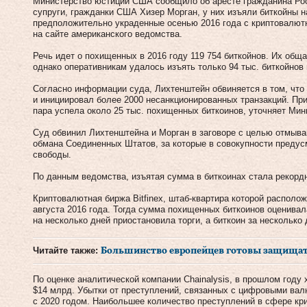
Министерство юстиции США сообщило об аресте гражданина Ро
супруги, гражданки США Хизер Морган, у них изъяли биткойны 
предположительно украденные осенью 2016 года с криптовалютн
на сайте американского ведомства.
Речь идет о похищенных в 2016 году 119 754 биткойнов. Их обща
однако оперативникам удалось изъять только 94 тыс. биткойнов
Согласно информации суда, Лихтенштейн обвиняется в том, что 
и инициировал более 2000 несанкционированных транзакций. При
пара успела около 25 тыс. похищенных биткоинов, уточняет Мин
Суд обвинил Лихтенштейна и Морган в заговоре с целью отмыван
обмана Соединенных Штатов, за которые в совокупности предус
свободы.
По данным ведомства, изъятая сумма в биткоинах стала рекорд
Криптовалютная биржа Bitfinex, штаб-квартира которой располож
августа 2016 года. Тогда сумма похищенных биткоинов оценива
на несколько дней приостановила торги, а биткоин за несколько
Читайте также:
Большинство европейцев готовы защищать
По оценке аналитической компании Chainalysis, в прошлом году
$14 млрд. Убытки от преступлений, связанных с цифровыми ва
с 2020 годом. Наибольшее количество преступлений в сфере к