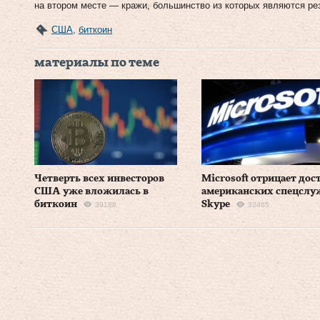
на втором месте — кражи, большинство из которых являются ре
США
,
биткоин
материалы по теме
Четверть всех инвесторов
Microsoft отрицает дос
США уже вложилась в
американских спецслу
биткоин
Skype
39188
32465