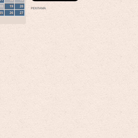
18
19
20
РЕКЛАМА
25
26
27