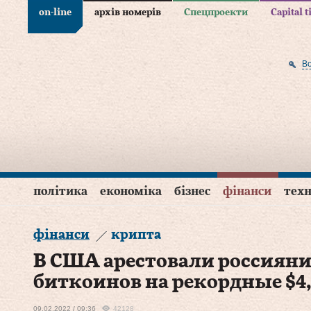
on-line
архів номерів
Спецпроекти
Capital 
В
політика
економіка
бізнес
фінанси
техн
фінанси
крипта
В США арестовали россияни
биткоинов на рекордные $4
09.02.2022 / 09:36
42128