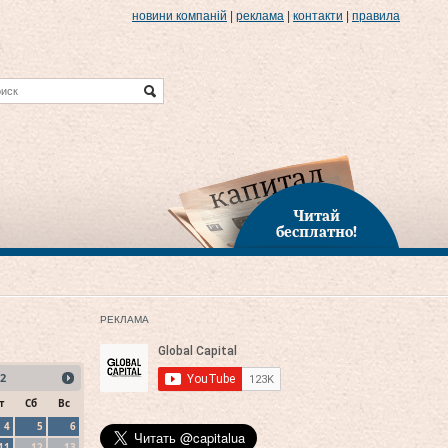
новини компаній
|
реклама
|
контакти
|
правила
Читай
бесплатно!
РЕКЛАМА
2
т
Сб
Вс
4
5
6
11
12
13