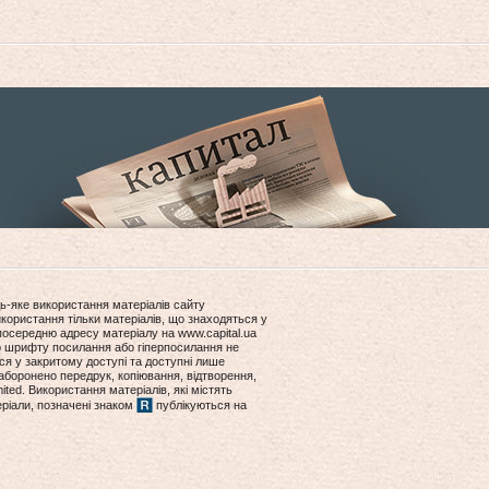
ь-яке використання матеріалів сайту
користання тільки матеріалів, що знаходяться у
посередню адресу матеріалу на www.capital.ua
ір шрифту посилання або гіперпосилання не
ся у закритому доступі та доступні лише
боронено передрук, копіювання, відтворення,
ited. Використання матеріалів, які містять
еріали, позначені знаком
публікуються на