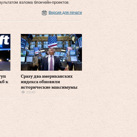
зультатом взлома блокчейн-проектов.
Версия для печати
туп
Сразу два американских
жб к
индекса обновили
исторические максимумы
23160