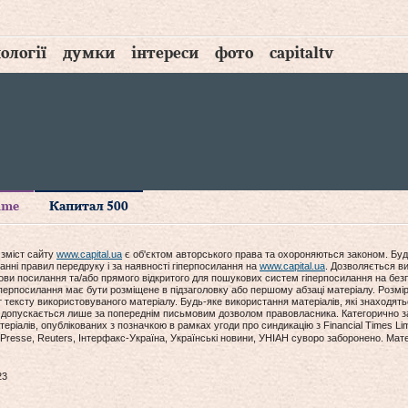
ології
думки
інтереси
фото
capitaltv
time
Капитал 500
 зміст сайту
www.capital.ua
є об'єктом авторського права та охороняються законом. Буд
анні правил передруку і за наявності гіперпосилання на
www.capital.ua
. Дозволяється ви
мови посилання та/або прямого відкритого для пошукових систем гіперпосилання на без
гіперпосилання має бути розміщене в підзаголовку або першому абзаці матеріалу. Розм
ексту використовуваного матеріалу. Будь-яке використання матеріалів, які знаходять
допускається лише за попереднім письмовим дозволом правовласника. Категорично за
еріалів, опублікованих з позначкою в рамках угоди про синдикацію з Financial Times Lim
Presse, Reuters, Інтерфакс-Україна, Українські новини, УНІАН суворо заборонено. Мат
23