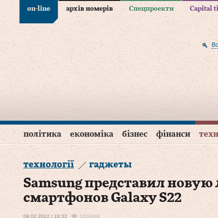
on-line
архів номерів
Спецпроекти
Capital 
В
політика
економіка
бізнес
фінанси
техн
технології
гаджеты
Samsung представил новую
смартфонов Galaxy S22
09.02.2022 / 18:32
1328498