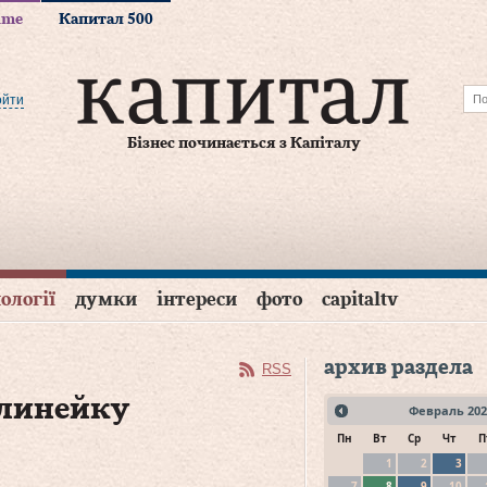
time
Капитал 500
ойти
Бізнес починається з Капіталу
ології
думки
інтереси
фото
capitaltv
архив раздела
RSS
 линейку
Февраль
202
Пн
Вт
Ср
Чт
П
1
2
3
7
8
9
10