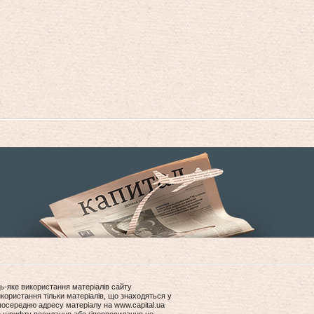
ь-яке використання матеріалів сайту
користання тільки матеріалів, що знаходяться у
посередню адресу матеріалу на www.capital.ua
ір шрифту посилання або гіперпосилання не