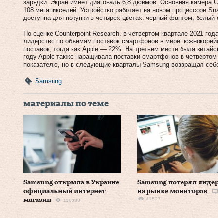
зарядки. Экран имеет диагональ 6,8 дюймов. Основная камера G
108 мегапикселей. Устройство работает на новом процессоре Sn
доступна для покупки в четырех цветах: черный фантом, белый 
По оценке Counterpoint Research, в четвертом квартале 2021 го
лидерство по объемам поставок смартфонов в мире: южнокорей
поставок, тогда как Apple — 22%. На третьем месте была китайс
году Apple также наращивала поставки смартфонов в четвертом
показателю, но в следующие кварталы Samsung возвращал себе
Samsung
материалы по теме
Samsung открыла в Украине
Samsung потерял лиде
официальный интернет-
на рынке мониторов
41527
магазин
118333