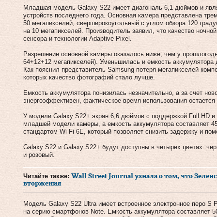
Младшая модель Galaxy S22 имеет диагональ 6,1 дюймов и явл
устройств последнего года. Основная камера представлена тре
50 мегапикселей, сверширокоугольный с углом обзора 120 граду
на 10 мегапикселей. Производитель заявил, что качество ночно
сенсора и технологии Adaptive Pixel.
Разрешение основной камеры оказалось ниже, чем у прошлогод
64+12+12 мегапикселей). Уменьшилась и емкость аккумулятора д
Как пояснил представитель Samsung потеря мегапикселей компе
которых качество фотографий стало лучше.
Емкость аккумулятора понизилась незначительно, а за счет нов
энергоэффективен, фактическое время использования остается
У модели Galaxy S22+ экран 6,6 дюймов с поддержкой Full HD и
младшей модели камеры, а емкость аккумулятора составляет 4
стандартом Wi-Fi 6E, который позволяет снизить задержку и поме
Galaxy S22 и Galaxy S22+ будут доступны в четырех цветах: ч
и розовый.
Читайте также:
Wall Street Journal узнала о том, что Зеле
вторжения
Модель Galaxy S22 Ultra имеет встроенное электронное перо S 
на серию смартфонов Note. Емкость аккумулятора составляет 