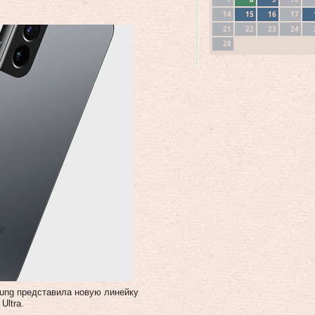
14
15
16
17
21
22
23
24
28
ung представила новую линейку
Ultra.