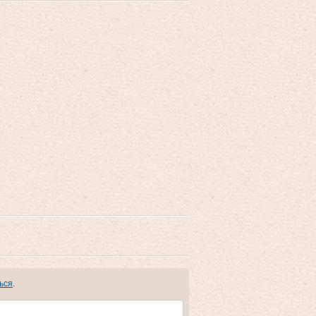
ься
.