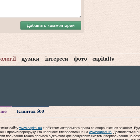
Добавить комментарий
ології
думки
інтереси
фото
capitaltv
time
Капитал 500
 зміст сайту
www.capital.ua
є об'єктом авторського права та охороняються законом. Буд
анні правил передруку і за наявності гіперпосилання на
www.capital.ua
. Дозволяється ви
мови посилання та/або прямого відкритого для пошукових систем гіперпосилання на без
гіперпосилання має бути розміщене в підзаголовку або першому абзаці матеріалу. Розм