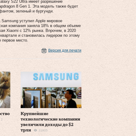
alaxy S22 Ultra имеет разрешение
apdragon 8 Gen 1. Эта модель также будет
фантом, зеленый и бургунди.
да Samsung уступил Apple мировое
ская компания заняла 18% в общем объеме
кая Xiaomi с 12% рынка. Впрочем, в 2020
 квартале и становилась лидером по этому
 первое место.
Версия для печати
рство
Крупнейшие
технологические компании
2
увеличили доходы до $2
трлн
21905