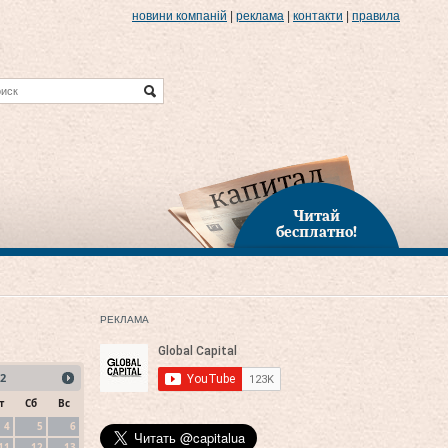
новини компаній
|
реклама
|
контакти
|
правила
Читай
бесплатно!
РЕКЛАМА
2
т
Сб
Вс
4
5
6
11
12
13