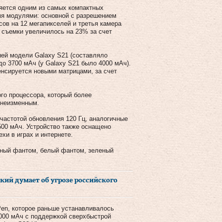
яется одним из самых компактных
мя модулями: основной с разрешением
сов на 12 мегапикселей и третья камера
й съемки увеличилось на 23% за счет
ней модели Galaxy S21 (составляло
о 3700 мАч (у Galaxy S21 было 4000 мАч).
нсируется новыми матрицами, за счет
ого процессора, который более
 неизменным.
 частотой обновления 120 Гц, аналогичные
500 мАч. Устройство также оснащено
хи в играх и интернете.
ерный фантом, белый фантом, зеленый
нский думает об угрозе российского
Pen, которое раньше устанавливалось
5000 мАч с поддержкой сверхбыстрой