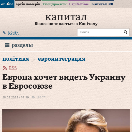
on-line
архів номерів
Спецпроекти
Capital time
Капитал 500
Бізнес починається з Капіталу
Войти
разделы
політика
евроинтеграция
RSS
Европа хочет видеть Украину
в Евросоюзе
28.02.2022 / 07:39
182671