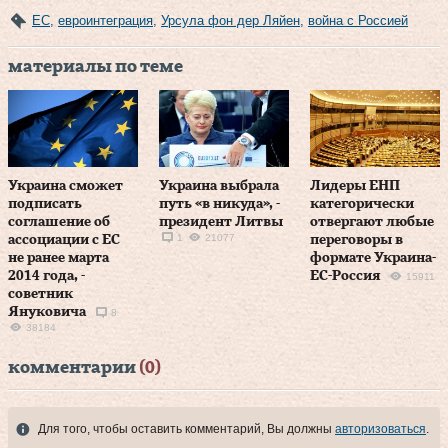
ЕС
,
евроинтеграция
,
Урсула фон дер Ляйен
,
война с Россией
материалы по теме
Украина сможет
Украина выбрала
Лидеры ЕНП
подписать
путь «в никуда», -
категорически
соглашение об
президент Литвы
отвергают любые
1
21077
ассоциации с ЕС
переговоры в
не ранее марта
формате Украина-
2014 года, -
ЕС-Россия
15911
советник
Януковича
8
38184
комментарии
(0)
Для того, чтобы оставить комментарий, Вы должны
авторизоваться
.