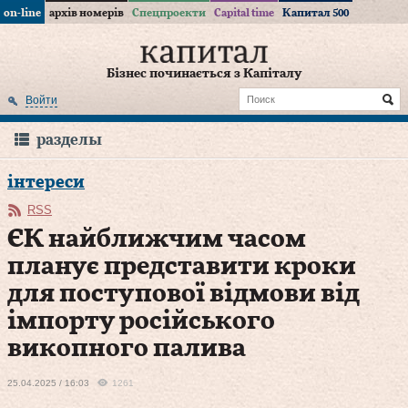
on-line
архів номерів
Спецпроекти
Capital time
Капитал 500
Бізнес починається з Капіталу
Войти
разделы
інтереси
RSS
ЄК найближчим часом
планує представити кроки
для поступової відмови від
імпорту російського
викопного палива
25.04.2025 / 16:03
1261