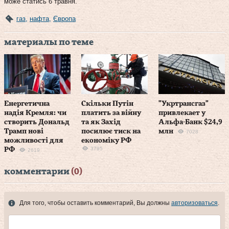
може статись 6 травня.
газ
,
нафта
,
Європа
материалы по теме
Енергетична
Скільки Путін
"Укртрансгаз"
надія Кремля: чи
платить за війну
привлекает у
створить Дональд
та як Захід
Альфа-Банк $24,9
Трамп нові
посилює тиск на
млн
7028
можливості для
економіку РФ
3795
РФ
2619
комментарии
(0)
Для того, чтобы оставить комментарий, Вы должны
авторизоваться
.