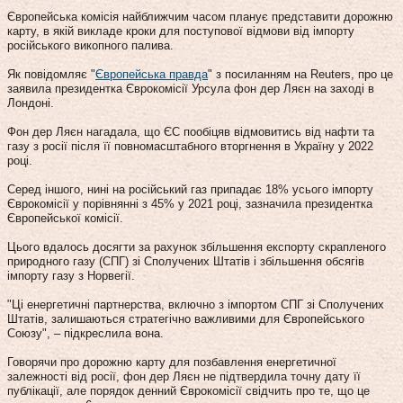
Європейська комісія найближчим часом планує представити дорожню
карту, в якій викладе кроки для поступової відмови від імпорту
російського викопного палива.
Як повідомляє "
Європейська правда
" з посиланням на Reuters, про це
заявила президентка Єврокомісії Урсула фон дер Ляєн на заході в
Лондоні.
Фон дер Ляєн нагадала, що ЄС пообіцяв відмовитись від нафти та
газу з росії після її повномасштабного вторгнення в Україну у 2022
році.
Серед іншого, нині на російський газ припадає 18% усього імпорту
Єврокомісії у порівнянні з 45% у 2021 році, зазначила президентка
Європейської комісії.
Цього вдалось досягти за рахунок збільшення експорту скрапленого
природного газу (СПГ) зі Сполучених Штатів і збільшення обсягів
імпорту газу з Норвегії.
"Ці енергетичні партнерства, включно з імпортом СПГ зі Сполучених
Штатів, залишаються стратегічно важливими для Європейського
Союзу", – підкреслила вона.
Говорячи про дорожню карту для позбавлення енергетичної
залежності від росії, фон дер Ляєн не підтвердила точну дату її
публікації, але порядок денний Єврокомісії свідчить про те, що це