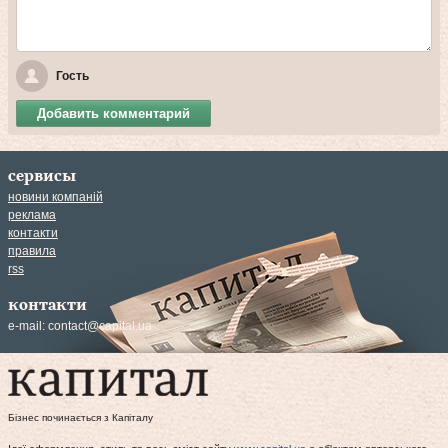
Гость
Добавить комментарий
сервисы
новини компаній
реклама
контакти
правила
rss
контакти
e-mail:
contact@capital.ua
Бізнес починається з Капіталу