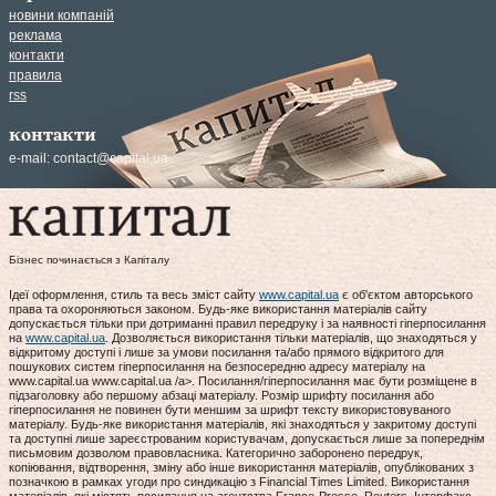
новини компаній
реклама
контакти
правила
rss
контакти
e-mail:
contact@capital.ua
Бізнес починається з Капіталу
Ідеї оформлення, стиль та весь зміст сайту
www.capital.ua
є об'єктом авторського
права та охороняються законом. Будь-яке використання матеріалів сайту
допускається тільки при дотриманні правил передруку і за наявності гіперпосилання
на
www.capital.ua
. Дозволяється використання тільки матеріалів, що знаходяться у
відкритому доступі і лише за умови посилання та/або прямого відкритого для
пошукових систем гіперпосилання на безпосередню адресу матеріалу на
www.capital.ua www.capital.ua /a>. Посилання/гіперпосилання має бути розміщене в
підзаголовку або першому абзаці матеріалу. Розмір шрифту посилання або
гіперпосилання не повинен бути меншим за шрифт тексту використовуваного
матеріалу. Будь-яке використання матеріалів, які знаходяться у закритому доступі
та доступні лише зареєстрованим користувачам, допускається лише за попереднім
письмовим дозволом правовласника. Категорично заборонено передрук,
копіювання, відтворення, зміну або інше використання матеріалів, опублікованих з
позначкою в рамках угоди про синдикацію з Financial Times Limited. Використання