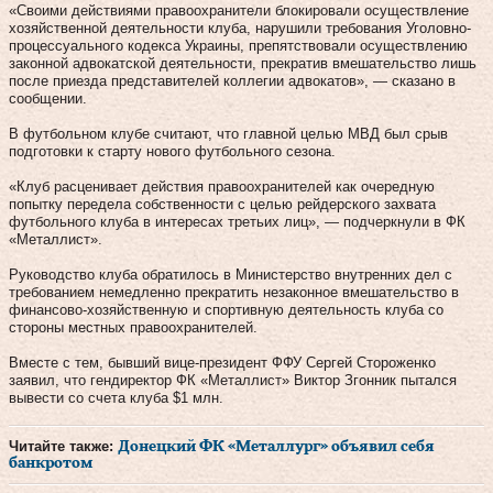
«Своими действиями правоохранители блокировали осуществление
хозяйственной деятельности клуба, нарушили требования Уголовно-
процессуального кодекса Украины, препятствовали осуществлению
законной адвокатской деятельности, прекратив вмешательство лишь
после приезда представителей коллегии адвокатов», — сказано в
сообщении.
В футбольном клубе считают, что главной целью МВД был срыв
подготовки к старту нового футбольного сезона.
«Клуб расценивает действия правоохранителей как очередную
попытку передела собственности с целью рейдерского захвата
футбольного клуба в интересах третьих лиц», — подчеркнули в ФК
«Металлист».
Руководство клуба обратилось в Министерство внутренних дел с
требованием немедленно прекратить незаконное вмешательство в
финансово-хозяйственную и спортивную деятельность клуба со
стороны местных правоохранителей.
Вместе с тем, бывший вице-президент ФФУ Сергей Стороженко
заявил, что гендиректор ФК «Металлист» Виктор Згонник пытался
вывести со счета клуба $1 млн.
Читайте также:
Донецкий ФК «Металлург» объявил себя
банкротом