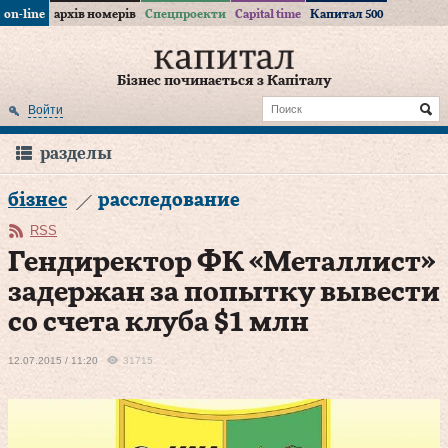
on-line
архів номерів
Спецпроекти
Capital time
Капитал 500
Бізнес починається з Капіталу
Войти
разделы
бізнес
расследование
RSS
Гендиректор ФК «Металлист»
задержан за попытку вывести
со счета клуба $1 млн
12.07.2015 / 11:20
31715