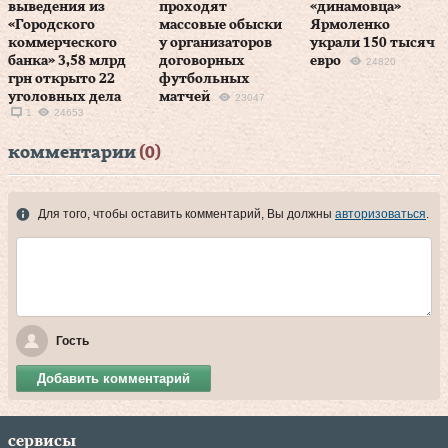
выведения из
проходят
«динамовца»
«Городского
массовые обыски
Ярмоленко
коммерческого
у организаторов
украли 150 тысяч
банка» 3,58 млрд
договорных
евро
24820
грн открыто 22
футбольных
уголовных дела
матчей
23047
1
24653
комментарии
(0)
Для того, чтобы оставить комментарий, Вы должны
авторизоваться
.
Гость
Добавить комментарий
сервисы