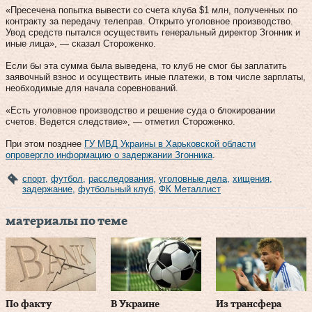
«Пресечена попытка вывести со счета клуба $1 млн, полученных по
контракту за передачу телеправ. Открыто уголовное производство.
Увод средств пытался осуществить генеральный директор Згонник и
иные лица», — сказал Стороженко.
Если бы эта сумма была выведена, то клуб не смог бы заплатить
заявочный взнос и осуществить иные платежи, в том числе зарплаты,
необходимые для начала соревнований.
«Есть уголовное производство и решение суда о блокировании
счетов. Ведется следствие», — отметил Стороженко.
При этом позднее
ГУ МВД Украины в Харьковской области
опровергло информацию о задержании Згонника
.
спорт
,
футбол
,
расследования
,
уголовные дела
,
хищения
,
задержание
,
футбольный клуб
,
ФК Металлист
материалы по теме
По факту
В Украине
Из трансфера