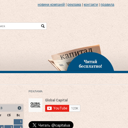
новини компаній
|
реклама
|
контакти
|
правила
Читай
бесплатно!
РЕКЛАМА
13
т
Сб
Вс
1
6
7
8