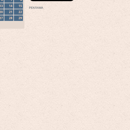
13
14
15
РЕКЛАМА
20
21
22
27
28
29