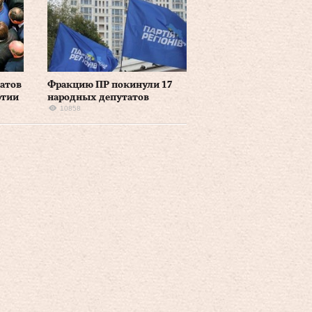
атов
Фракцию ПР покинули 17
ртии
народных депутатов
10858