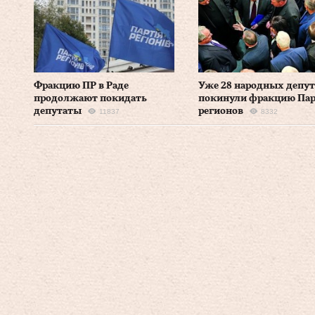
Фракцию ПР в Раде
Уже 28 народных депут
продолжают покидать
покинули фракцию Па
депутаты
регионов
11837
8332