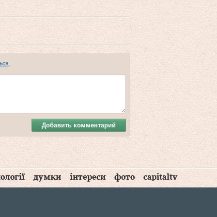
ься
.
Добавить комментарий
ології
думки
інтереси
фото
capitaltv