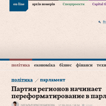
on-line
архів номерів
Спецпроекти
Capital 
В
політика
економіка
бізнес
фінанси
техн
політика
парламент
Партия регионов начинает
переформатирование в пар
НАТАЛЬЯ КРАСНОЩЕКОВА
17.09.2013 / 18:34
11046