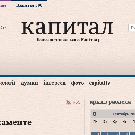
time
Капитал 500
ойти
Бізнес починається з Капіталу
ології
думки
інтереси
фото
capitaltv
архив раздела
RSS
Сентябрь
20
ламенте
Пн
Вт
Ср
Чт
П
2
3
4
5