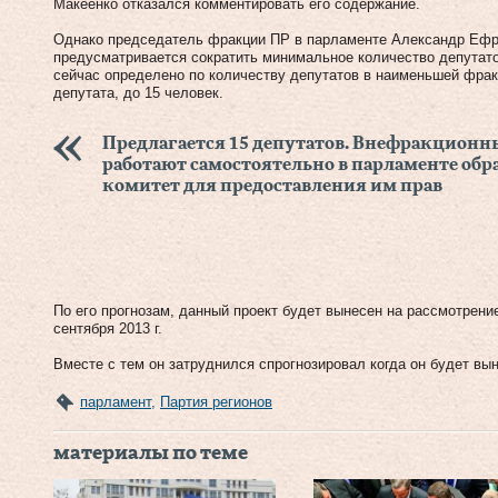
Макеенко отказался комментировать его содержание.
Однако председатель фракции ПР в парламенте Александр Ефр
предусматривается сократить минимальное количество депутатов
сейчас определено по количеству депутатов в наименьшей фра
депутата, до 15 человек.
Предлагается 15 депутатов. Внефракционны
работают самостоятельно в парламенте об
комитет для предоставления им прав
По его прогнозам, данный проект будет вынесен на рассмотрение
сентября 2013 г.
Вместе с тем он затруднился спрогнозировал когда он будет вы
парламент
,
Партия регионов
материалы по теме