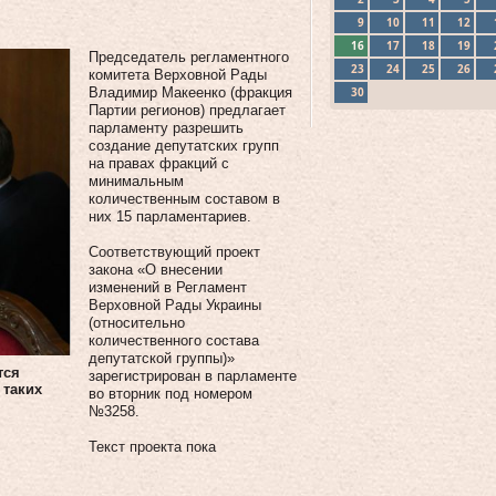
9
10
11
12
16
17
18
19
Председатель регламентного
23
24
25
26
комитета Верховной Рады
30
Владимир Макеенко (фракция
Партии регионов) предлагает
парламенту разрешить
создание депутатских групп
на правах фракций с
минимальным
количественным составом в
них 15 парламентариев.
Соответствующий проект
закона «О внесении
изменений в Регламент
Верховной Рады Украины
(относительно
количественного состава
депутатской группы)»
тся
зарегистрирован в парламенте
 таких
во вторник под номером
№3258.
Текст проекта пока