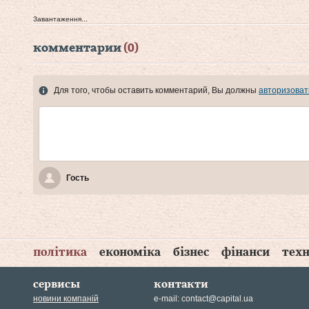
Завантаження...
комментарии
(0)
Для того, чтобы оставить комментарий, Вы должны
авторизоват
Гость
політика
економіка
бізнес
фінанси
техн
сервисы
контакти
новини компаній
e-mail:
contact@capital.ua