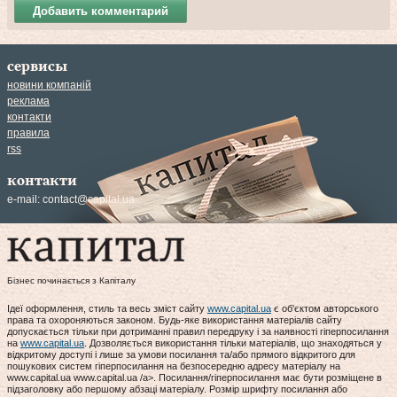
Добавить комментарий
сервисы
новини компаній
реклама
контакти
правила
rss
контакти
e-mail:
contact@capital.ua
Бізнес починається з Капіталу
Ідеї оформлення, стиль та весь зміст сайту
www.capital.ua
є об'єктом авторського
права та охороняються законом. Будь-яке використання матеріалів сайту
допускається тільки при дотриманні правил передруку і за наявності гіперпосилання
на
www.capital.ua
. Дозволяється використання тільки матеріалів, що знаходяться у
відкритому доступі і лише за умови посилання та/або прямого відкритого для
пошукових систем гіперпосилання на безпосередню адресу матеріалу на
www.capital.ua www.capital.ua /a>. Посилання/гіперпосилання має бути розміщене в
підзаголовку або першому абзаці матеріалу. Розмір шрифту посилання або