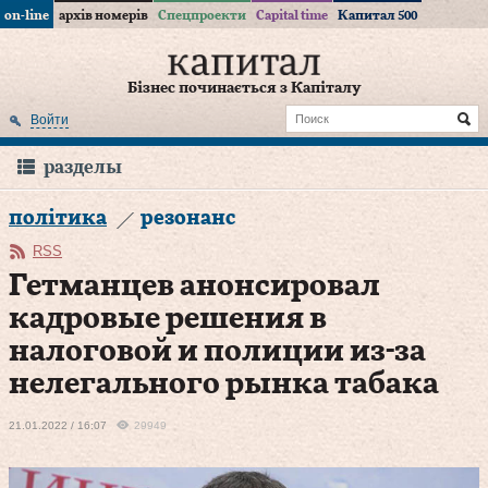
on-line
архів номерів
Спецпроекти
Capital time
Капитал 500
Бізнес починається з Капіталу
Войти
разделы
політика
резонанс
RSS
Гетманцев анонсировал
кадровые решения в
налоговой и полиции из-за
нелегального рынка табака
21.01.2022 / 16:07
29949