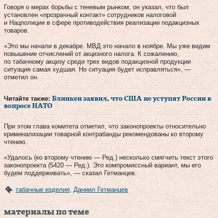
Говоря о мерах борьбы с теневым рынком, он указал, что был
установлен «прозрачный контакт» сотрудников налоговой
и Нацполиции в сфере противодействия реализации подакцизных
товаров.
«Это мы начали в декабре. МВД это начало в ноябре. Мы уже видим
повышение отчислений от акцизного налога. К сожалению,
по табачному акцизу среди трех видов подакцизной продукции
ситуация самая худшая. Но ситуация будет исправляться», —
отметил он.
Читайте также:
Блинкен заявил, что США не уступят России в
вопросе НАТО
При этом глава комитета отметил, что законопроекты относительно
криминализации товарной контрабанды рекомендованы ко второму
чтению.
«Удалось (ко второму чтению — Ред.) несколько смягчить текст этого
законопроекта (5420 — Ред.). Это компромиссный вариант, мы его
будем поддерживать», — сказал Гетманцев.
табачные изделия
,
Даниил Гетманцев
материалы по теме