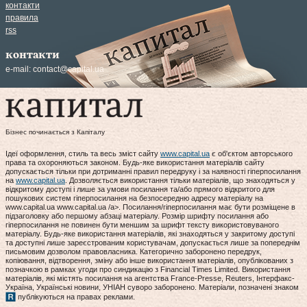
контакти
правила
rss
контакти
e-mail:
contact@capital.ua
Бізнес починається з Капіталу
Ідеї оформлення, стиль та весь зміст сайту
www.capital.ua
є об'єктом авторського
права та охороняються законом. Будь-яке використання матеріалів сайту
допускається тільки при дотриманні правил передруку і за наявності гіперпосилання
на
www.capital.ua
. Дозволяється використання тільки матеріалів, що знаходяться у
відкритому доступі і лише за умови посилання та/або прямого відкритого для
пошукових систем гіперпосилання на безпосередню адресу матеріалу на
www.capital.ua www.capital.ua /a>. Посилання/гіперпосилання має бути розміщене в
підзаголовку або першому абзаці матеріалу. Розмір шрифту посилання або
гіперпосилання не повинен бути меншим за шрифт тексту використовуваного
матеріалу. Будь-яке використання матеріалів, які знаходяться у закритому доступі
та доступні лише зареєстрованим користувачам, допускається лише за попереднім
письмовим дозволом правовласника. Категорично заборонено передрук,
копіювання, відтворення, зміну або інше використання матеріалів, опублікованих з
позначкою в рамках угоди про синдикацію з Financial Times Limited. Використання
матеріалів, які містять посилання на агентства France-Presse, Reuters, Інтерфакс-
Україна, Українські новини, УНІАН суворо заборонено. Матеріали, позначені знаком
публікуються на правах реклами.