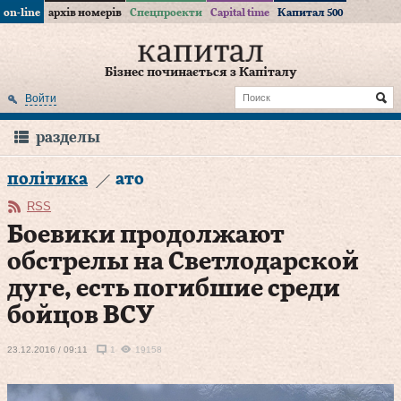
on-line
архів номерів
Спецпроекти
Capital time
Капитал 500
Бізнес починається з Капіталу
Войти
разделы
політика
ато
RSS
Боевики продолжают
обстрелы на Светлодарской
дуге, есть погибшие среди
бойцов ВСУ
23.12.2016 / 09:11
1
19158