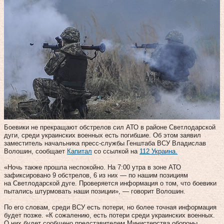
Боевики не прекращают обстрелов сил АТО в районе Светлодарской
дуги, среди украинских военных есть погибшие. Об этом заявил
заместитель начальника пресс-службы Генштаба ВСУ Владислав
Волошин, сообщает
Капитал
со ссылкой на
112 Украина.
«Ночь также прошла неспокойно. На 7:00 утра в зоне АТО
зафиксировано 9 обстрелов, 6 из них — по нашим позициям
на Светлодарской дуге. Проверяется информация о том, что боевики
пытались штурмовать наши позиции», — говорит Волошин.
По его словам, среди ВСУ есть потери, но более точная информация
будет позже. «К сожалению, есть потери среди украинских военных.
О них будет сообщено представителем Министерства обороны