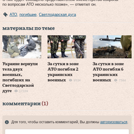
по вопросам АТО несколько позже», — отметил он.
АТО
,
погибшие
,
Светлодарская дуга
материалы по теме
Украине вернули
За сутки в зоне
За сутки в зоне
тела двух
АТО погибли 2
АТО погибли 6
военных,
украинских
украинских
погибших на
военных
военных
9534
7564
Светлодарской
дуге
17339
комментарии
(1)
Для того, чтобы оставить комментарий, Вы должны
авторизоваться
.