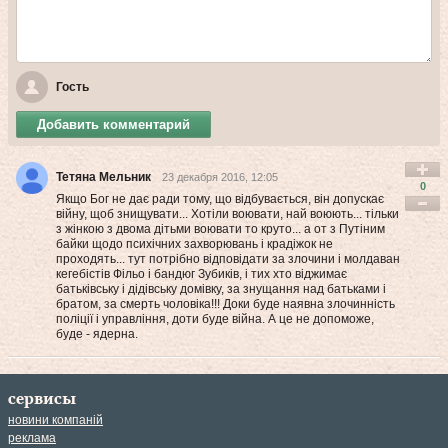
Гость
Добавить комментарий
Тетяна Мельник
23 декабря 2016, 12:05
0
Якщо Бог не дає ради тому, що відбувається, він допускає
війну, щоб знищувати... Хотіли воювати, най воюють... тільки
з жінкою з двома дітьми воювати то круто... а от з Путіним
байки щодо психічних захворювань і крадіжок не
проходять... тут потрібно відповідати за злочини і молдаван
кегебістів Фільо і бандюг Зубиків, і тих хто віджимає
батьківську і дідівську домівку, за знущання над батьками і
братом, за смерть чоловіка!!! Доки буде наявна злочинність
поліції і управління, доти буде війна. А це не допоможе,
буде - ядерна.
сервисы
новини компаній
реклама