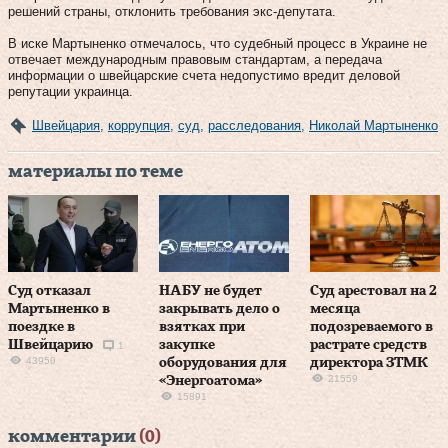
решений страны, отклонить требования экс-депутата.
В иске Мартыненко отмечалось, что судебный процесс в Украине не
отвечает международным правовым стандартам, а передача
информации о швейцарские счета недопустимо вредит деловой
репутации украинца.
Швейцария
,
коррупция
,
суд
,
расследования
,
Николай Мартыненко
материалы по теме
Суд отказал
НАБУ не будет
Суд арестовал на 2
Мартыненко в
закрывать дело о
месяца
поездке в
взятках при
подозреваемого в
Швейцарию
закупке
растрате средств
1
43950
оборудования для
директора ЗТМК
21559
«Энергоатома»
15891
комментарии
(0)