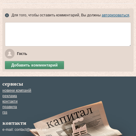
Для того, чтобы оставить комментарий, Вы должны
авторизоваться
.
Гость
Добавить комментарий
сервисы
новини компаній
реклама
контакти
правила
rss
контакти
e-mail:
contact@capital.ua