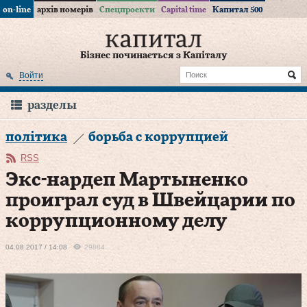
on-line
архів номерів
Спецпроекти
Capital time
Капитал 500
Бізнес починається з Капіталу
Войти
разделы
політика
борьба с коррупцией
RSS
Экс-нардеп Мартыненко
проиграл суд в Швейцарии по
коррупционному делу
04.08.2017 / 14:08
29884