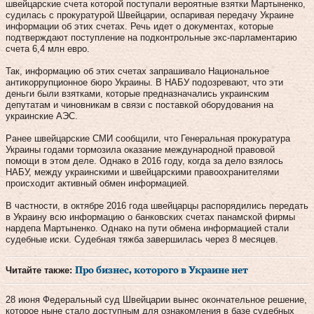
швейцарские счета которой поступали вероятные взятки Мартыненко,
судилась с прокуратурой Швейцарии, оспаривая передачу Украине
информации об этих счетах. Речь идет о документах, которые
подтверждают поступление на подконтрольные экс-парламентарию
счета 6,4 млн евро.
Так, информацию об этих счетах запрашивало Национальное
антикоррупционное бюро Украины. В НАБУ подозревают, что эти
деньги были взятками, которые предназначались украинским
депутатам и чиновникам в связи с поставкой оборудования на
украинские АЭС.
Ранее швейцарские СМИ сообщили, что Генеральная прокуратура
Украины годами тормозила оказание международной правовой
помощи в этом деле. Однако в 2016 году, когда за дело взялось
НАБУ, между украинскими и швейцарскими правоохранителями
происходит активный обмен информацией.
В частности, в октябре 2016 года швейцарцы распорядились передать
в Украину всю информацию о банковских счетах панамской фирмы
нардепа Мартыненко. Однако на пути обмена информацией стали
судебные иски. Судебная тяжба завершилась через 8 месяцев.
Читайте также:
Про бизнес, которого в Украине нет
28 июня Федеральный суд Швейцарии вынес окончательное решение,
которое ныне стало доступным для ознакомления в базе судебных