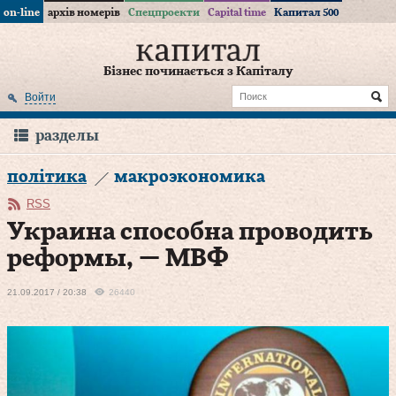
on-line
архів номерів
Спецпроекти
Capital time
Капитал 500
Бізнес починається з Капіталу
Войти
разделы
політика
макроэкономика
RSS
Украина способна проводить
реформы, — МВФ
21.09.2017 / 20:38
26440