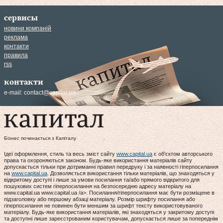
сервисы
новини компаній
реклама
контакти
правила
rss
контакти
e-mail:
contact@capital.ua
Бізнес починається з Капіталу
Ідеї оформлення, стиль та весь зміст сайту
www.capital.ua
є об'єктом авторського
права та охороняються законом. Будь-яке використання матеріалів сайту
допускається тільки при дотриманні правил передруку і за наявності гіперпосилання
на
www.capital.ua
. Дозволяється використання тільки матеріалів, що знаходяться у
відкритому доступі і лише за умови посилання та/або прямого відкритого для
пошукових систем гіперпосилання на безпосередню адресу матеріалу на
www.capital.ua www.capital.ua /a>. Посилання/гіперпосилання має бути розміщене в
підзаголовку або першому абзаці матеріалу. Розмір шрифту посилання або
гіперпосилання не повинен бути меншим за шрифт тексту використовуваного
матеріалу. Будь-яке використання матеріалів, які знаходяться у закритому доступі
та доступні лише зареєстрованим користувачам, допускається лише за попереднім