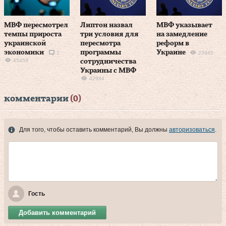
МВФ пересмотрел
Липтон назвал
МВФ указывает
темпы прироста
три условия для
на замедление
украинской
пересмотра
реформ в
экономики
программы
Украине
1
23945
45459
сотрудничества
Украины с МВФ
42984
комментарии
(0)
Для того, чтобы оставить комментарий, Вы должны
авторизоваться
.
Гость
Добавить комментарий