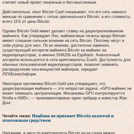
считает новый проект ненужным и бессмысленным.
Действительно, опыт Bitcoin Cash показывает, что его сеть намного
меньше по сравнению с сетью оригинального Bitcoin, а его стоимость
всего 11% от цены Bitcoin.
Однако Bitcoin Gold имеет делают ставку на децентрализованном
майнинге. Как утверждает Ляо, майнинговые гиганты вроде Bitmain
имеют слишком сильное влияние на сеть Bitcoin. Поэтому несут в
себе угрозу для него. По их мнению, достаточно заменить
существующий алгоритм майнинга Bitcoin на майнинг на
видеопроцессорах, а именно SHA256 на Equihash. Аналогичный
алгоритм используется в сети криптовалюты Zcash. Доступность для
обычных пользователей видеопроцессоров, позволит изменить
распределение хеш-мощностей майнеров, передает
ЛIГАБiзнесIнформ.
Некоторые противники Bitcoin Gold уже утверждают, что
децентрализация майнинга — это непростая задача. «GPU-майнинг не
может помешать централизации. Механизмы GPU контролируются
Nvidia и AMD», — прокомментировал идею трейдер и инвестор Жао
Донг.
Читайте также:
Нацбанк не признает Bitcoin валютой и
платежным средством
Напомним, в августе криптовалюта Bitcoin из-за спора между