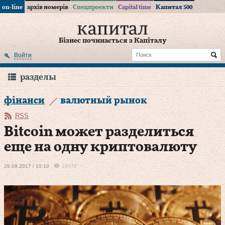
on-line
архів номерів
Спецпроекти
Capital time
Капитал 500
Бізнес починається з Капіталу
Войти
разделы
фінанси
валютный рынок
RSS
Bitcoin может разделиться
еще на одну криптовалюту
28.09.2017 / 10:10
18072