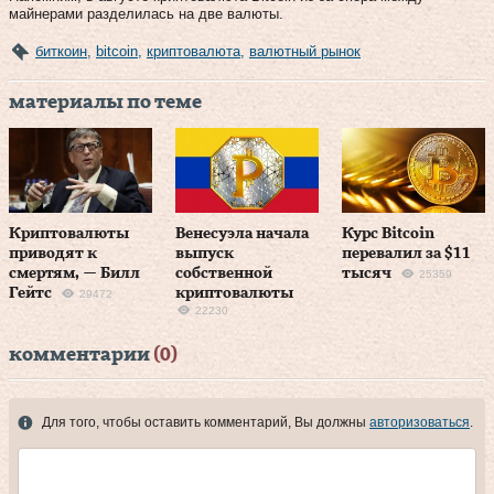
майнерами разделилась на две валюты.
биткоин
,
bitcoin
,
криптовалюта
,
валютный рынок
материалы по теме
Криптовалюты
Венесуэла начала
Курс Bitcoin
приводят к
выпуск
перевалил за $11
смертям, — Билл
собственной
тысяч
25359
Гейтс
криптовалюты
29472
22230
комментарии
(0)
Для того, чтобы оставить комментарий, Вы должны
авторизоваться
.