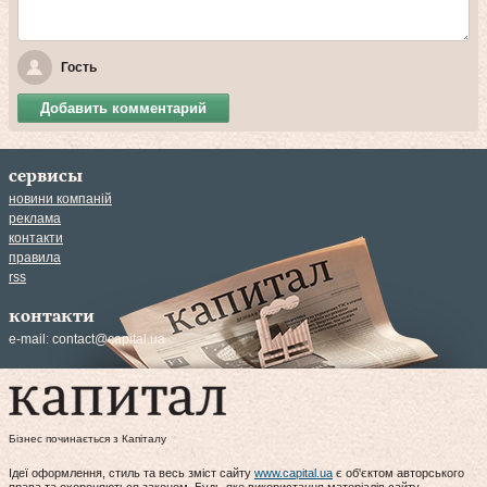
Гость
Добавить комментарий
сервисы
новини компаній
реклама
контакти
правила
rss
контакти
e-mail:
contact@capital.ua
Бізнес починається з Капіталу
Ідеї оформлення, стиль та весь зміст сайту
www.capital.ua
є об'єктом авторського