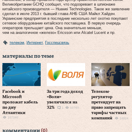
Великобритании GCHQ сообщил, что подозревает в шпионаже
китайского производителя — Huawei Technologies. Такое же заявление
сделал в июле 2013 г. бывший глава АНБ США Майкл Хайден.
Украинские предприятия в последние несколько лет охотно покупают
сетевое оборудование китайского поставщика. В первую очередь
операторов прельщает цена. Она значительно меньше,
чем на аналогичное «железо» Ericsson или Alcatel Lucent и пр.
телеком
,
Интернет
,
Госспецсвязь
материалы по теме
Facebook и
За три года доход
Телеком-
Microsoft
«Воли»
регулятор
проложат кабель
увеличился на
претендует на
по дну
32%
право запрещать
1
10765
Атлантики
тарифы частных
107340
компаний
24824
комментарии
(0)