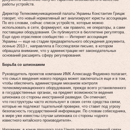
работы устройств.
Директор Телекоммуникационной па­­латы Украины Константин Грицак
говорит, что новый нормативный акт анализируют юристы ассоциации.
По его словам, сейчас список устройств, которые можно
использовать в сети, формируют, как правило, не операторы, а сами
поставщики оборудования. Он публикуется в бюллетене регулятора.
Еще одно отраслевое сообщество — Интернет ассоциация
Украины — еще на стадии предварительного обсуждения документа,
осенью 2013 г., направляла в Госспецсвязи письмо, в котором
обращала внимание, что у администрации нет законодательных
оснований расширять сферу регулирования.
Борьба со шпионажем
Руководитель проектов компании ИМК Алек­сандр Федиенко полагает,
что смысл введения нового порядка может заключаться еще и в том,
чтобы обеспечить администрации механизм контроля
телекоммуникационного оборудования, прежде всего установленного
в государственных органах, на предмет возможности ведения
шпионажа со стороны иностранной разведки. Он отмечает,
что госструктуры часто используют в своих сетях средства связи,
которые не подлежат тщательной проверке, что ставит под угрозу
безопасность государственной информации. По словам собеседника,
в мире уже известны случаи шпионажа со стороны «одного
известного китайского производителя».
Напомним, в конце прошлого года Центр правительственной связи