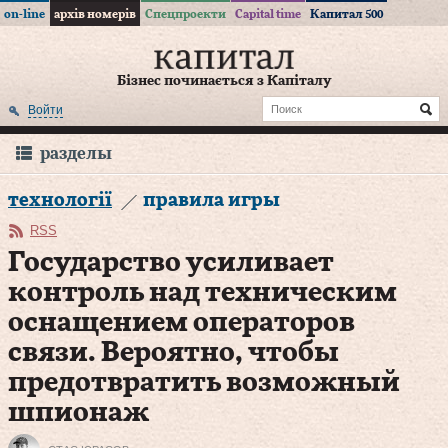
on-line
архів номерів
Спецпроекти
Capital time
Капитал 500
Бізнес починається з Капіталу
Войти
разделы
технології
правила игры
RSS
Государство усиливает
контроль над техническим
оснащением операторов
связи. Вероятно, чтобы
предотвратить возможный
шпионаж