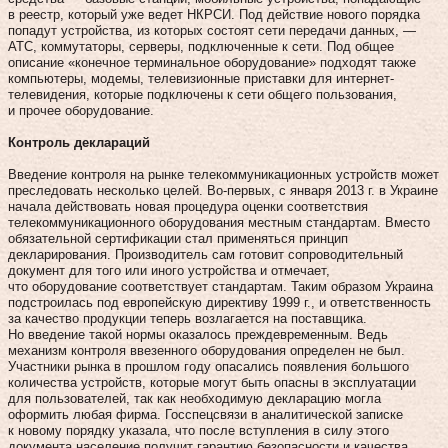
в реестр, который уже ведет НКРСИ. Под действие нового порядка
попадут устройства, из которых состоят сети передачи данных, —
АТС, коммутаторы, серверы, подключенные к сети. Под общее
описание «конечное терминальное оборудование» подходят также
компьютеры, модемы, телевизионные приставки для интернет-
телевидения, которые подключены к сети общего пользования,
и прочее оборудование.
Контроль деклараций
Введение контроля на рынке телекоммуникационных устройств может
преследовать несколько целей. Во-первых, с января 2013 г. в Украине
начала действовать новая процедура оценки соответствия
телекоммуникационного оборудования местным стандартам. Вместо
обязательной сертификации стал применяться принцип
декларирования. Производитель сам готовит сопроводительный
документ для того или иного устройства и отмечает,
что оборудование соответствует стандартам. Таким образом Украина
подстроилась под европейскую директиву 1999 г., и ответственность
за качество продукции теперь возлагается на поставщика.
Но введение такой нормы оказалось преждевременным. Ведь
механизм контроля ввезенного оборудования определен не был.
Участники рынка в прошлом году опасались появления большого
количества устройств, которые могут быть опасны в эксплуатации
для пользователей, так как необходимую декларацию могла
оформить любая фирма. Госспецсвязи в аналитической записке
к новому порядку указала, что после вступления в силу этого
документа население получит гарантию безопасности и качества