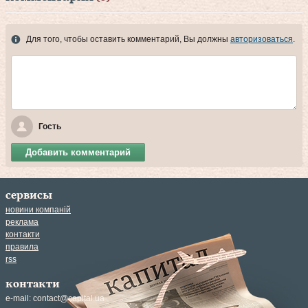
Для того, чтобы оставить комментарий, Вы должны
авторизоваться
.
Гость
Добавить комментарий
сервисы
новини компаній
реклама
контакти
правила
rss
контакти
e-mail:
contact@capital.ua