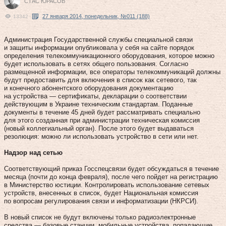
СТАC ЮРАСОВ
27 января 2014, понедельник, №011 (188)
13342
Администрация Государственной службы специальной связи
и защиты информации опубликовала у себя на сайте порядок
определения телекоммуникационного оборудования, которое можно
будет использовать в сетях общего пользования. Согласно
размещенной информации, все операторы телекоммуникаций должны
будут предоставить для включения в список как сетевого, так
и конечного абонентского оборудования документацию
на устройства — сертификаты, декларации о соответствии
действующим в Украине техническим стандартам. Поданные
документы в течение 45 дней будет рассматривать специально
для этого созданная при администрации техническая комиссия
(новый коллегиальный орган). После этого будет выдаваться
резолюция: можно ли использовать устройство в сети или нет.
Надзор над сетью
Соответствующий приказ Госспецсвязи будет обсуждаться в течение
месяца (почти до конца февраля), после чего пойдет на регистрацию
в Министерство юстиции. Контролировать использование сетевых
устройств, внесенных в список, будет Национальная комиссия
по вопросам регулирования связи и информатизации (НКРСИ).
В новый список не будут включены только радиоэлектронные
средства — базовые станции, мобильные устройства, попадающие