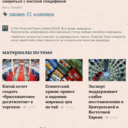
смириться с местной спецификой
Фото: Reuters
торговля
,
FT
,
e-commerce
© The Financial Times Limited [2013]. Все права защищены.
Перепечатка, копирование или изменение статьи любым способом запрещены.
«Капитал» полностью отвечает за перевод этого текста, Financial Times Limited не
несет какой-либо ответственности за точность или качество перевода.
материалы по теме
Китай хочет
Египетский
Экспорт
создать
кризис привел
поддерживает
«бриллиантовое
к падению
слабое
десятилетие» в
мировых цен
восстановление в
торговле
на чай
Центральной и
19750
20555
Восточной
Европе
18748