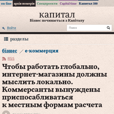
on-line
архів номерів
Спецпроекти
Capital time
Капитал 500
Бізнес починається з Капіталу
Войти
разделы
бізнес
е-коммерция
RSS
Чтобы работать глобально,
интернет-магазины должны
мыслить локально.
Коммерсанты вынуждены
приспосабливаться
к местным формам расчета