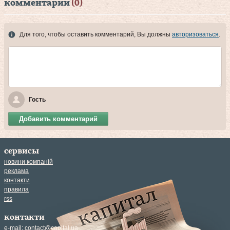
комментарии
(0)
Для того, чтобы оставить комментарий, Вы должны
авторизоваться
.
Гость
Добавить комментарий
сервисы
новини компаній
реклама
контакти
правила
rss
контакти
e-mail:
contact@capital.ua