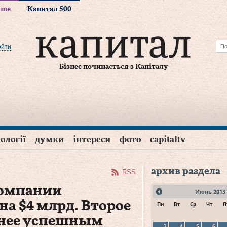
time
Капитал 500
ойти
Бізнес починається з Капіталу
ології
думки
інтереси
фото
capitaltv
архив раздела
RSS
компании
Июнь
2013
а $4 млрд. Второе
Пн
Вт
Ср
Чт
П
енее успешным
3
4
5
6