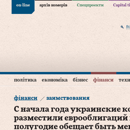
on-line
архів номерів
Спецпроекти
Capital 
В
політика
економіка
бізнес
фінанси
техн
фінанси
заимствования
С начала года украинские 
разместили еврооблигаций н
полугодие обещает быть м