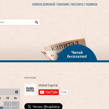
новини компаній
|
реклама
|
контакти
|
правила
Читай
бесплатно!
РЕКЛАМА
т
Сб
Вс
1
2
7
8
9