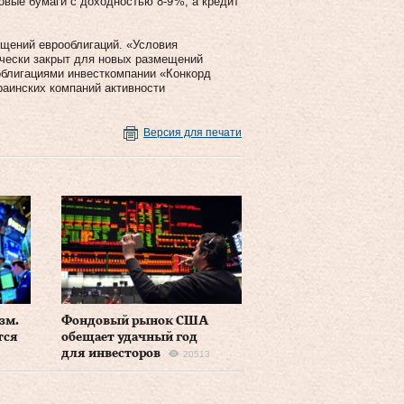
вые бумаги с доходностью 8‑9 %, а кредит
ещений еврооблигаций. «Условия
чески закрыт для новых размещений
облигациями инвесткомпании «Конкорд
раинских компаний активности
Версия для печати
зм.
Фондовый рынок США
тся
обещает удачный год
для инвесторов
20513