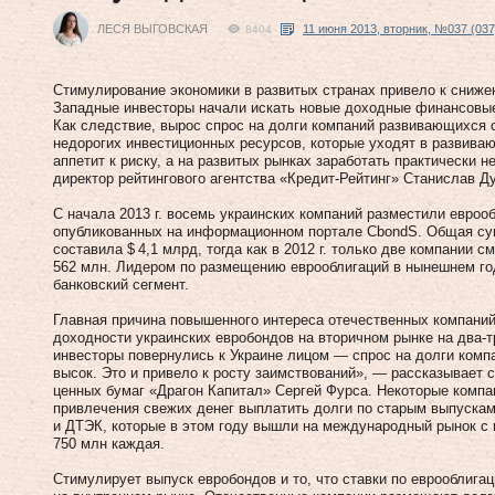
ЛЕСЯ ВЫГОВСКАЯ
11 июня 2013, вторник, №037 (037
8404
Стимулирование экономики в развитых странах привело к сниже
Западные инвесторы начали искать новые доходные финансовые
Как следствие, вырос спрос на долги компаний развивающихся с
недорогих инвестиционных ресурсов, которые уходят в развива
аппетит к риску, а на развитых рынках заработать практически 
директор рейтингового агентства «Кредит-Рейтинг» Станислав Ду
С начала 2013 г. восемь украинских компаний разместили евроо
опубликованных на информационном портале CbondS. Общая су
составила $ 4,1 млрд, тогда как в 2012 г. только две компании
562 млн. Лидером по размещению еврооблигаций в нынешнем год
банковский сегмент.
Главная причина повышенного интереса отечественных компаний
доходности украинских евробондов на вторичном рынке на два-т
инвесторы повернулись к Украине лицом — спрос на долги комп
высок. Это и привело к росту заимствований», — рассказывает
ценных бумаг «Драгон Капитал» Сергей Фурса. Некоторые компа
привлечения свежих денег выплатить долги по старым выпускам
и ДТЭК, которые в этом году вышли на международный рынок 
750 млн каждая.
Стимулирует выпуск евробондов и то, что ставки по еврооблигац