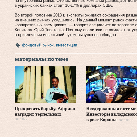
на внутреннем рынке. Отечественные компании размещают долго
в украинских банках стоит 16‑17 % в долларах США.
Во второй половине 2013 г. эксперты ожидают сокращения разм
на внешних рынках ухудшились. На данный момент рынок факти
корпоративных заемщиков», — говорит специалист по торговле 
Капитал» Юрий Товстенко. Поэтому аналитики не ожидают от ук
в привлечении инвестиций путем выпуска евробондов.
фондовый рынок
,
инвестиции
материалы по теме
Прекратить борьбу. Африка
Несдержанный оптими
наградит терпеливых
Инвесторы вкладываю
19725
в рост Европы
18666