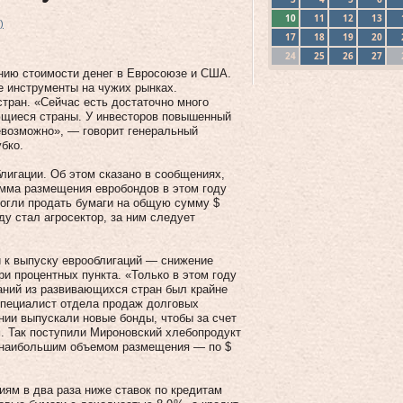
10
11
12
13
)
17
18
19
20
24
25
26
27
нию стоимости денег в Евросоюзе и США.
 инструменты на чужих рынках.
тран. «Сейчас есть достаточно много
ющиеся страны. У инвесторов повышенный
невозможно», — говорит генеральный
бко.
блигации. Об этом сказано в сообщениях,
мма размещения евробондов в этом году
 смогли продать бумаги на общую сумму $
у стал агросектор, за ним следует
 к выпуску еврооблигаций — снижение
ри процентных пункта. «Только в этом году
аний из развивающихся стран был крайне
 специалист отдела продаж долговых
нии выпускали новые бонды, чтобы за счет
. Так поступили Мироновский хлебопродукт
с наибольшим объемом размещения — по $
иям в два раза ниже ставок по кредитам