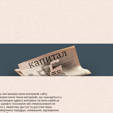
ь-яке використання матеріалів сайту
користання тільки матеріалів, що знаходяться у
посередню адресу матеріалу на www.capital.ua
ір шрифту посилання або гіперпосилання не
ся у закритому доступі та доступні лише
боронено передрук, копіювання, відтворення,