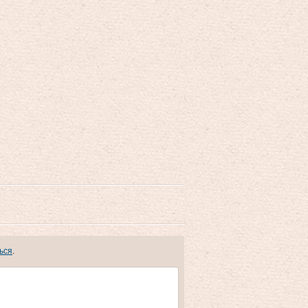
ься
.