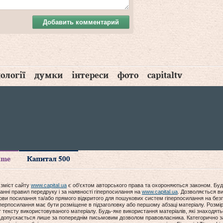
Добавить комментарий
ології
думки
інтереси
фото
capitaltv
time
Капитал 500
 зміст сайту
www.capital.ua
є об'єктом авторського права та охороняються законом. Буд
анні правил передруку і за наявності гіперпосилання на
www.capital.ua
. Дозволяється ви
мови посилання та/або прямого відкритого для пошукових систем гіперпосилання на без
гіперпосилання має бути розміщене в підзаголовку або першому абзаці матеріалу. Розм
ексту використовуваного матеріалу. Будь-яке використання матеріалів, які знаходять
допускається лише за попереднім письмовим дозволом правовласника. Категорично за