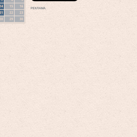
14
15
16
РЕКЛАМА
21
22
23
28
29
30