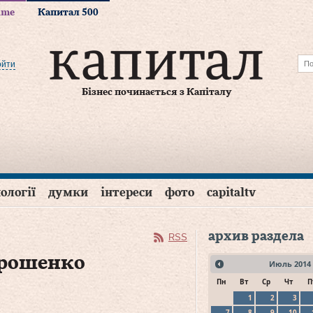
time
Капитал 500
ойти
Бізнес починається з Капіталу
ології
думки
інтереси
фото
capitaltv
архив раздела
RSS
орошенко
Июль
2014
Пн
Вт
Ср
Чт
П
1
2
3
7
8
9
10