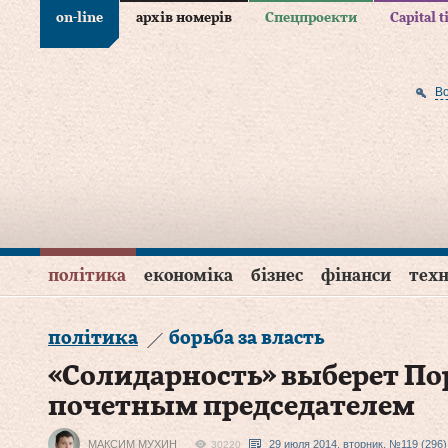
on-line
архів номерів
Спецпроекти
Capital 
В
політика
економіка
бізнес
фінанси
техн
політика
борьба за власть
«Солидарность» выберет П
почетным председателем
МАКСИМ МУХИН
29 июля 2014, вторник, №119 (296)
30220