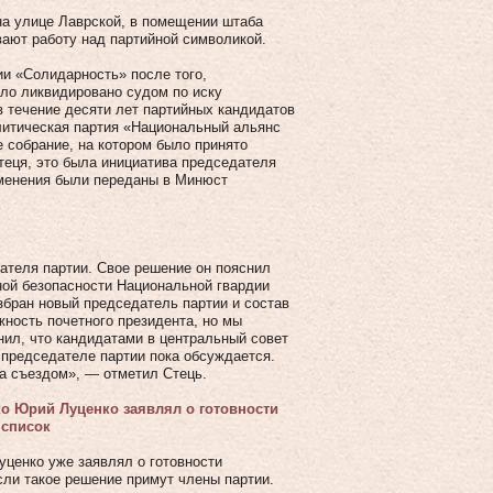
на улице Лаврской, в помещении штаба
вают работу над партийной символикой.
ии «Солидарность» после того,
ыло ликвидировано судом по иску
в течение десяти лет партийных кандидатов
олитическая партия «Национальный альянс
 собрание, на котором было принято
теця, это была инициатива председателя
зменения были переданы в Минюст
ателя партии. Свое решение он пояснил
ой безопасности Национальной гвардии
збран новый председатель партии и состав
ность почетного президента, но мы
нил, что кандидатами в центральный совет
 председателе партии пока обсуждается.
за съездом», — отметил Стець.
ко Юрий Луценко заявлял о готовности
 список
уценко уже заявлял о готовности
сли такое решение примут члены партии.