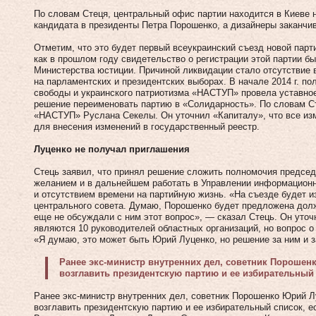
По словам Стеця, центральный офис партии находится в Киеве 
кандидата в президенты Петра Порошенко, а дизайнеры заканчи
Отметим, что это будет первый всеукраинский съезд новой парт
как в прошлом году свидетельство о регистрации этой партии б
Министерства юстиции. Причиной ликвидации стало отсутствие 
на парламентских и президентских выборах. В начале 2014 г. п
свободы и украинского патриотизма «НАСТУП» провела уставное
решение переименовать партию в «Солидарность». По словам С
«НАСТУП» Руслана Секелы. Он уточнил «Капиталу», что все и
для внесения изменений в государственный реестр.
Луценко не получал приглашения
Стець заявил, что принял решение сложить полномочия председ
желанием и в дальнейшем работать в Управлении информационн
и отсутствием времени на партийную жизнь. «На съезде будет и
центрального совета. Думаю, Порошенко будет предложена долж
еще не обсуждали с ним этот вопрос», — сказал Стець. Он уточ
являются 10 руководителей областных организаций, но вопрос о
«Я думаю, это может быть Юрий Луценко, но решение за ним и 
Ранее экс-министр внутренних дел, советник Порошен
возглавить президентскую партию и ее избирательный
Ранее экс-министр внутренних дел, советник Порошенко Юрий Л
возглавить президентскую партию и ее избирательный список, е