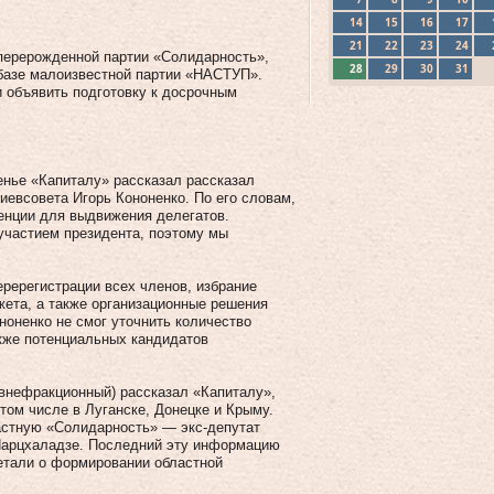
14
15
16
17
21
22
23
24
перерожденной партии «Солидарность»,
28
29
30
31
 базе малоизвестной партии «НАСТУП».
и объявить подготовку к досрочным
енье «Капиталу» рассказал рассказал
Киевсовета Игорь Кононенко. По его словам,
енции для выдвижения делегатов.
 участием президента, поэтому мы
ререгистрации всех членов, избрание
ета, а также организационные решения
оненко не смог уточнить количество
кже потенциальных кандидатов
нефракционный) рассказал «Капи­талу»,
том числе в Луганске, Донецке и Крыму.
астную «Солидарность» — экс-депутат
Парцхаладзе. Последний эту информацию
етали о формировании областной