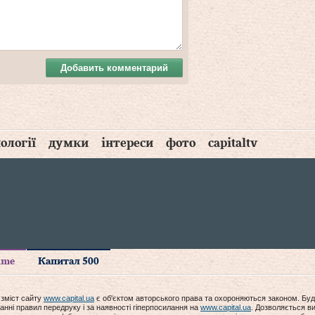
Добавить комментарий
ології
думки
інтереси
фото
capitaltv
time
Капитал 500
 зміст сайту
www.capital.ua
є об'єктом авторського права та охороняються законом. Буд
анні правил передруку і за наявності гіперпосилання на
www.capital.ua
. Дозволяється ви