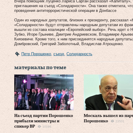
Вчера помощник Луценко Лариса Сарган рассказал «Капиталу», 
приглашения на съезд «Солидарности». Она также отметила, что
проведения антитеррористической операции в Донбассе
Один из народных депутатов, близких к президенту, рассказал «
«Солидарности» будут отправлены народным депутатам из фрак
вышли из состава коалиции «Европейский выбор». Речь идет о Н
Зубко, Игоре Грыниве, Дмитрие Андриевском, Владимире Арьев
Князевиче. Кроме того, к ним присоединятся народные депутаты
Домбровский, Григорий Заболотный, Владислав Атрощенко.
Петр Порошенко
,
съезд
,
Солидарность
материалы по теме
На съезд партии Порошенко
Москаль вышел из пар
прибыли министры и
Порошенко
23501
спикер ВР
10196