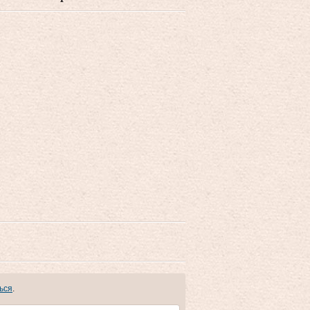
ься
.