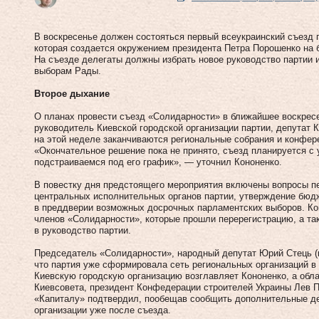
В воскресенье должен состояться первый всеукраинский съезд 
которая создается окружением президента Петра Порошенко на
На съезде делегаты должны избрать новое руководство партии 
выборам Рады.
Второе дыхание
О планах провести съезд «Соли­дарности» в ближайшее воскрес
руководитель Киевской городской организации партии, депу­тат 
на этой неделе заканчиваются региональные собрания и конфер
«Окончательное решение пока не принято, съезд планируется с
подстраиваемся под его график», — уточнил Кононенко.
В повестку дня предстоящего мероприятия включены вопросы пе
центральных исполнительных органов партии, утверждение бюдж
в преддверии возможных досрочных парламентских выборов. Кон
членов «Солидарности», которые прошли перерегистрацию, а та
в руководство партии.
Председатель «Солидарности», народный депутат Юрий Стець (в
что партия уже сформировала сеть региональных организаций в 
Киевскую городскую организацию возглавляет Кононенко, а обл
Киевсовета, президент Конфедерации строителей Украины Лев 
«Капиталу» подтвердил, пообещав сообщить дополнительные д
организации уже после съезда.