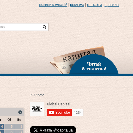
новини компаній
|
реклама
|
контакти
|
правила
Читай
бесплатно!
РЕКЛАМА
т
Сб
Вс
4
5
6
11
12
13