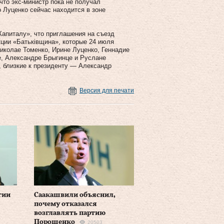
что экс-министр пока не получал
 Луценко сейчас находится в зоне
Капиталу», что приглашения на съезд
ции «Батьківщина», которые 24 июля
иколае Томенко, Ирине Луценко, Геннадие
е, Александре Брыгинце и Руслане
, близкие к президенту — Александр
Версия для печати
тии
Саакашвили объяснил,
почему отказался
возглавлять партию
Порошенко
20503