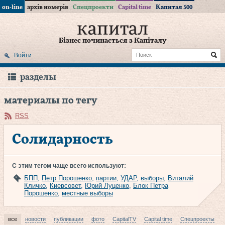
on-line
архів номерів
Спецпроекти
Capital time
Капитал 500
Бізнес починається з Капіталу
Войти
разделы
материалы по тегу
RSS
Солидарность
С этим тегом чаще всего используют:
БПП
,
Петр Порошенко
,
партии
,
УДАР
,
выборы
,
Виталий
Кличко
,
Киевсовет
,
Юрий Луценко
,
Блок Петра
Порошенко
,
местные выборы
все
новости
публикации
фото
CapitalTV
Capital time
Спецпроекты