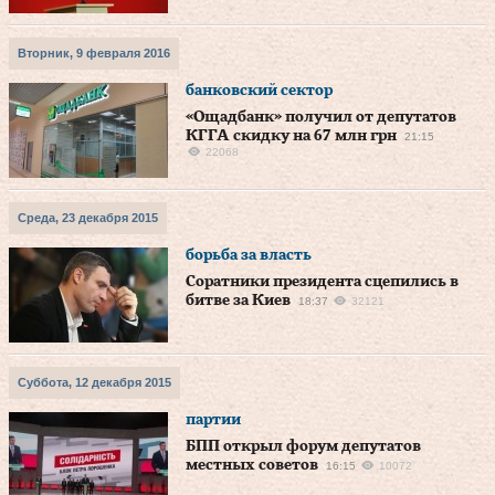
Вторник, 9 февраля 2016
банковский сектор
«Ощадбанк» получил от депутатов
КГГА скидку на 67 млн грн
21:15
22068
Среда, 23 декабря 2015
борьба за власть
Соратники президента сцепились в
битве за Киев
18:37
32121
Суббота, 12 декабря 2015
партии
БПП открыл форум депутатов
местных советов
16:15
10072