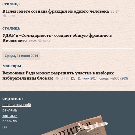
столица
В Киевсовете создана фракция из одного человека
16:57
9850
столица
УДАР и «Солидарность» создают общую фракцию в
Киевсовете
15:25
8464
Среда, 11 июня 2014
маневры
Верховная Рада может разрешить участие в выборах
избирательным блокам
11 июня 2014, среда, №086 (263)
11783
сервисы
новини компаній
реклама
контакти
правила
rss