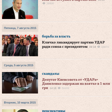
29930
Пятница, 7 августа 2015
борьба за власть
Кличко ликвидирует партию УДАР
ради союза с президентом
09:18
44873
Среда, 5 августа 2015
скандалы
Депутат Киевсовета от «УДАРа»
Даниленко задержан на взятке в 1 млн
грн
14:16
54103
Вторник, 10 марта 2015
перспективы