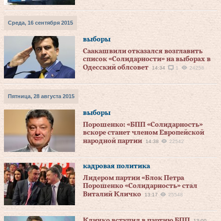
Среда, 16 сентября 2015
выборы
Саакашвили отказался возглавить
список «Солидарности» на выборах в
Одесский облсовет
14:34
1
24258
Пятница, 28 августа 2015
выборы
Порошенко: «БПП «Солидарность»
вскоре станет членом Европейской
народной партии
14:38
22542
кадровая политика
Лидером партии «Блок Петра
Порошенко «Солидарность» стал
Виталий Кличко
13:17
25548
Кличко вступил в партию БПП
13:00