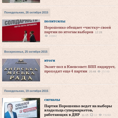
Понедельник, 26 октября 2015
политсилы
Порошенко обещает «чистку» своей
партии по итогам выборов
12:28
33982
Воскресенье, 25 октября 2015
итоги
Экзит-пол в Киевсовет: БПП лидирует,
проходят еще 4 партии
20:48
25749
Понедельник, 19 октября 2015
сигналы
Партия Порошенко ведет на выборы
владельца супермаркетов,
работающих в ДНР
11:15
12
73288