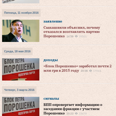
Пятница, 11 ноября 2016
заявление
Саакашвили объяснил, почему
отказался возглавлять партию
Порошенко
14:59
20501
Среда, 18 мая 2016
доходы
«Блок Порошенко» заработал почти 2
млн грн в 2015 году
20:08
17014
Четверг, 3 марта 2016
сигналы
БПП опровергает информацию о
заседании фракции с участием
Порошенко
20:23
15479