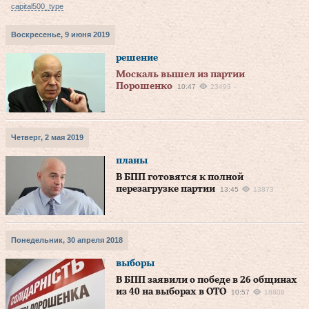
capital500_type
Воскресенье, 9 июня 2019
решение
Москаль вышел из партии
Порошенко
10:47
23493
Четверг, 2 мая 2019
планы
В БПП готовятся к полной
перезагрузке партии
13:45
13873
Понедельник, 30 апреля 2018
выборы
В БПП заявили о победе в 26 общинах
из 40 на выборах в ОТО
10:57
18808