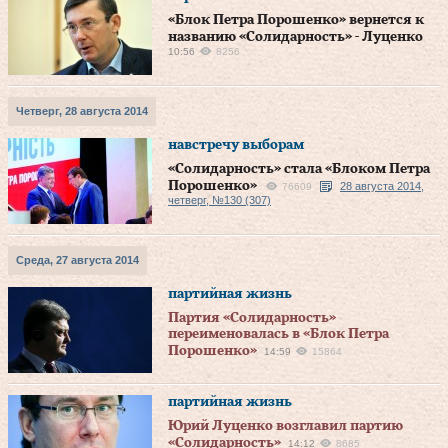
«Блок Петра Порошенко» вернется к
названию «Солидарность» - Луценко
10:56
8256
Четверг, 28 августа 2014
навстречу выборам
«Солидарность» стала «Блоком Петра
Порошенко»
28 августа 2014,
76609
четверг, №130 (307)
Среда, 27 августа 2014
партийная жизнь
Партия «Солидарность»
переименовалась в «Блок Петра
Порошенко»
14:59
15864
партийная жизнь
Юрий Луценко возглавил партию
«Солидарность»
14:12
8685