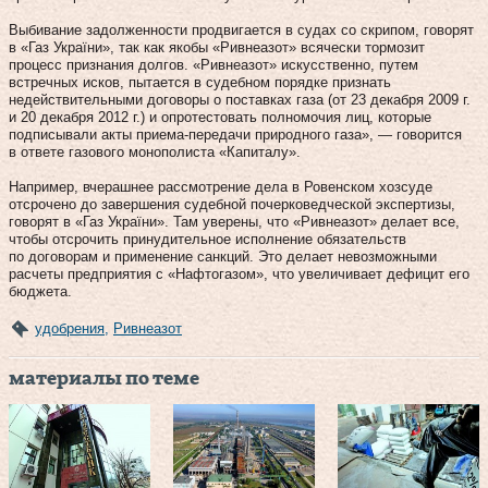
Выбивание задолженности продвигается в судах со скрипом, говорят
в «Газ України», так как якобы «Ривнеазот» всячески тормозит
процесс признания долгов. «Ривнеазот» искусственно, путем
встречных исков, пытается в судебном порядке признать
недействительными договоры о поставках газа (от 23 декабря 2009 г.
и 20 декабря 2012 г.) и опротестовать полномочия лиц, которые
подписывали акты приема-передачи природного газа», — говорится
в ответе газового монополиста «Капиталу».
Например, вчерашнее рассмотрение дела в Ровенском хозсуде
отсрочено до завершения судебной почерковедческой экспертизы,
говорят в «Газ України». Там уверены, что «Ривнеазот» делает все,
чтобы отсрочить принудительное исполнение обязательств
по договорам и применение санкций. Это делает невозможными
расчеты предприятия с «Нафтогазом», что увеличивает дефицит его
бюджета.
удобрения
,
Ривнеазот
материалы по теме