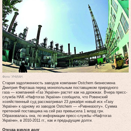
Фото: УНИАН
Старая задолженность заводов компании Ostchem бизнесмена
Дмитрия Фирташа перед монопольным поставщиком природного
газа — компанией «Газ України» растет как на дрожжах. Вчера пресс-
служба НАК «Нафтогаз України» сообщила, что Ровенский
хозяйственный суд рассматривал 23 декабря новый иск «Газу
України» к одному из заводов Ostchem — «Ривнеазоту». Сумма
претензий поставщика на сей раз превысила 1 млрд грн.
Образовалась она, по информации пресс-службы «Нафтогаз
України», в 2010‑2011 гг., как и предыдущие долги.
Откуда взялся долг