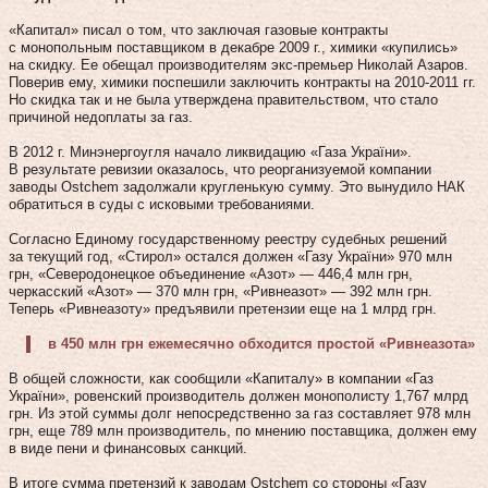
«Капитал» писал о том, что заключая газовые контракты
с монопольным поставщиком в декабре 2009 г., химики «купились»
на скидку. Ее обещал производителям экс-премьер Николай Азаров.
Поверив ему, химики поспешили заключить контракты на 2010‑2011 гг.
Но скидка так и не была утверждена правительством, что стало
причиной недоплаты за газ.
В 2012 г. Минэнергоугля начало ликвидацию «Газа України».
В результате ревизии оказалось, что реорганизуемой компании
заводы Ostchem задолжали кругленькую сумму. Это вынудило НАК
обратиться в суды с исковыми требованиями.
Согласно Единому государственному реестру судебных решений
за текущий год, «Стирол» остался должен «Газу України» 970 млн
грн, «Северодонецкое объединение «Азот» — 446,4 млн грн,
черкасский «Азот» — 370 млн грн, «Ривнеазот» — 392 млн грн.
Теперь «Ривнеазоту» предъявили претензии еще на 1 млрд грн.
в 450 млн грн ежемесячно обходится простой «Ривнеазота»
В общей сложности, как сообщили «Капиталу» в компании «Газ
України», ровенский производитель должен монополисту 1,767 млрд
грн. Из этой суммы долг непосредственно за газ составляет 978 млн
грн, еще 789 млн производитель, по мнению поставщика, должен ему
в виде пени и финансовых санкций.
В итоге сумма претензий к заводам Ostchem со стороны «Газу