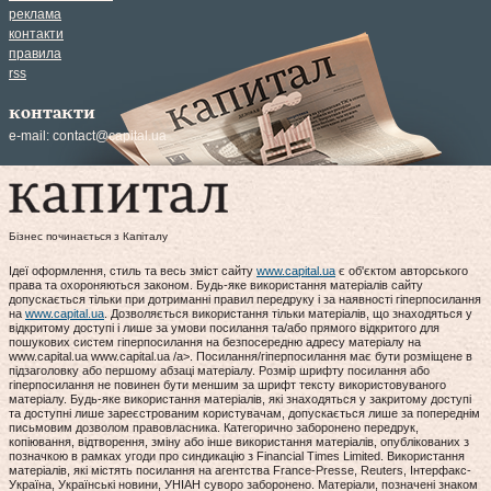
реклама
контакти
правила
rss
контакти
e-mail:
contact@capital.ua
Бізнес починається з Капіталу
Ідеї оформлення, стиль та весь зміст сайту
www.capital.ua
є об'єктом авторського
права та охороняються законом. Будь-яке використання матеріалів сайту
допускається тільки при дотриманні правил передруку і за наявності гіперпосилання
на
www.capital.ua
. Дозволяється використання тільки матеріалів, що знаходяться у
відкритому доступі і лише за умови посилання та/або прямого відкритого для
пошукових систем гіперпосилання на безпосередню адресу матеріалу на
www.capital.ua www.capital.ua /a>. Посилання/гіперпосилання має бути розміщене в
підзаголовку або першому абзаці матеріалу. Розмір шрифту посилання або
гіперпосилання не повинен бути меншим за шрифт тексту використовуваного
матеріалу. Будь-яке використання матеріалів, які знаходяться у закритому доступі
та доступні лише зареєстрованим користувачам, допускається лише за попереднім
письмовим дозволом правовласника. Категорично заборонено передрук,
копіювання, відтворення, зміну або інше використання матеріалів, опублікованих з
позначкою в рамках угоди про синдикацію з Financial Times Limited. Використання
матеріалів, які містять посилання на агентства France-Presse, Reuters, Інтерфакс-
Україна, Українські новини, УНІАН суворо заборонено. Матеріали, позначені знаком