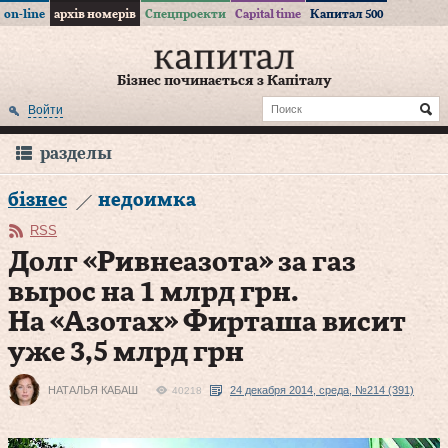
on-line
архів номерів
Спецпроекти
Capital time
Капитал 500
Бізнес починається з Капіталу
Войти
разделы
бізнес
недоимка
RSS
Долг «Ривнеазота» за газ
вырос на 1 млрд грн.
На «Азотах» Фирташа висит
уже 3,5 млрд грн
НАТАЛЬЯ КАБАШ
24 декабря 2014, среда, №214 (391)
40218