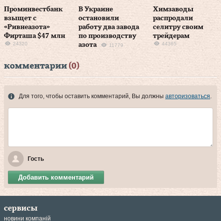
Проминвестбанк
В Украине
Химзаводы
взыщет с
остановили
распродали
«Ривнеазота»
работу два завода
селитру своим
Фирташа $47 млн
по производству
трейдерам
24320
44365
азота
11779
комментарии
(0)
Для того, чтобы оставить комментарий, Вы должны
авторизоваться
.
Гость
Добавить комментарий
сервисы
новини компаній