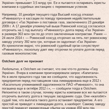
України» превышает 3,5 млрд грн. Ее и пытаются оспаривать юристы
компании в судебных инстанциях с переменным успехом.
Например, 10 декабря текущего года Высший хозсуд отказал
«Ривнеазоту» в кассации по поводу признания недействительным
договора с «Газ України» о поставках газа, заключенного 23 декабря
2009 г. А 17 декабря упомянутый выше Ровенский хозсуд согласился
отсрочить на 1 год выплату «Ривнеазоту» долга перед «Газ України»
в размере 363 млн грн по до этого заключенным контрактам. Ранее —
24 июля 2014 г. — Ровенский хозсуд отсрочил на пять лет ровенскому
заводу уплату 392 млн грн, которые он задолжал «Газ України» .
Из хронологии видно, что ровенский судебный орган сочувствует
«Ривнеазоту», поскольку дает ему отсрочки по уплате долгов перед
газовым монополистом.
Ostchem долг не признает
Любопытно, в Ostchem не считают, что они что‑то должны «Газу
України». Вчера в компании проигнорировали запрос «Капитала».
Но в июле прошлого года там же сообщили, что задолженность
предприятия перед поставщиком газа ликвидирована еще в 2012 г.
«Касательно упоминаемой задолженности ПАО «Ривнеазот», то она
погашена еще в октябре 2012 г.», — сообщили тогда в Ostchem.
Непонятно в таком случае, почему юристы компании все же пытаются
отсрочить выплату долга в текущих заседаниях суда. Они «жалобят»
судей тем, что выплата такого долга остановит предприятие. А его
простой не приведет к ликвидации долга, а наоборот. Самому заводу
простой принесет ежемесячные убытки на уровне 450 млн грн.