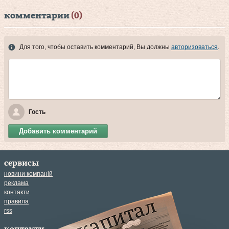
комментарии
(0)
Для того, чтобы оставить комментарий, Вы должны
авторизоваться
.
Гость
Добавить комментарий
сервисы
новини компаній
реклама
контакти
правила
rss