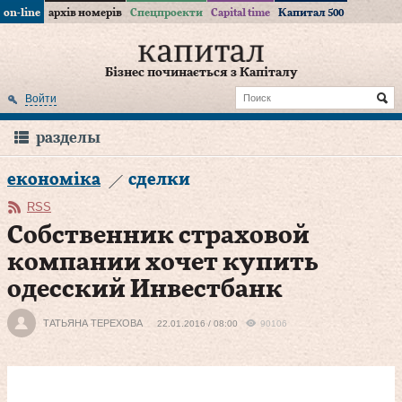
on-line
архів номерів
Спецпроекти
Capital time
Капитал 500
Бізнес починається з Капіталу
Войти
разделы
економіка
сделки
RSS
Собственник страховой
компании хочет купить
одесский Инвестбанк
ТАТЬЯНА ТЕРЕХОВА
22.01.2016 / 08:00
90106