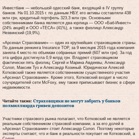
Инвестбанк — небольшой одесский банк, входящий в IV группу
банков. На 01.10.2015 г. по данным НБУ, его активы составляли 438
млн грн, кредитный портфель 323,3 млн грн. Основными
собственниками банка являются два юрлица — ООО «Баб-Инвест»
(24% акций) и ООО «ТЕСА» (41%), а также физлицо Александр
Незвинский (19,9%).
«Арсенал Страхование» — один из крупнейших страховщиков страны.
По данным ренкинга Insurance TOP, за 9 месяцев 2015 года компания
заняла 4 место по объемам собранных премий (607 млн грн). За год
эта цифра достигнула 0,9 млрд грн. Владеют страховщиком
фактически пять физлиц: Сергей и Марина Авдеевы, Александр
Солоп, Максим Туз и Александр Козиный. Юридически Алексей
Котковский также является собственником существенного участия
«Арсенал Страхование». Кроме этого, Котковский входит в число
соучредителей сети McFoxy, ему также приписывают бизнес в сфере
недвижимости.
Читайте также:
Страховщики не могут забрать у банков
полмиллиарда гривен депозитов
Участники страхового рынка полагают, что Котковский не является
реальным собственником страховой компании, а за его долей в
«Арсенал Страхование» стоит Александр Солоп. Поэтому некоторые
эксперты считают, что и банк в реальности покупает не Котковский, а
Солоп.