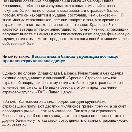
По мнению советника предправления банка «Конкорд» Павла
Крапивина, собственники крупных страховых компаний готовы
покупать банки, но не спешат инвестировать в страховой бизнес
потому, что он находится в худшем состоянии, чем банковский. «Я
знаю многих страховщиков, все они говорят о том, что кризис на
страховом рынке только начинается, — говорит Крапивин. Что
касается выгоды от такой инвестиции, то, по его мнению, страховщик
получает вместе с банком и его клиентскую базу: создав финансовую
группу, покупатель может продавать страховки своей компании через
собственный банк.
Читайте также:
В магазинах и банках украинцам все чаще
продают страховки «на сдачу»
Однако, по словам Владислава Байраки, Инвестбанк и без сделки
активно сотрудничает с компанией «Арсенал Страхование» как
страховой посредник. Поэтому покупать банк ради страхования его
клиентов нет смысла. Не видит резона в этом и предправления
страховой группы «ТАС» Павел Царук.
«За счет банковского канала продаж сегодня крупнейшие
страховщики получают десятки миллионов гривен премий, а за счет
свободного рынка — сотни миллионов. Так что для страхового
бизнеса покупка банка не нужна, а отчасти даже не полезна, так как
другие банки могут отказаться сотрудничать с таким страховщиком»,
— считает он.