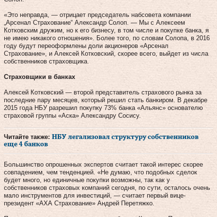
«Это неправда, — отрицает председатель набсовета компании
„Арсенал Страхование“ Александр Солоп. — Мы с Алексеем
Котковским дружим, но к его бизнесу, в том числе и покупке банка, я
не имею никакого отношения». Более того, по словам Солопа, в 2016
году будут переоформлены доли акционеров «Арсенал
Страхование», и Алексей Котковский, скорее всего, выйдет из числа
собственников страховщика.
Страховщики в банках
Алексей Котковский — второй представитель страхового рынка за
последние пару месяцев, который решил стать банкиром. В декабре
2015 года НБУ разрешил покупку 73% банка «Альянс» основателю
страховой группы «Аска» Александру Сосису.
Читайте также:
НБУ легализовал структуру собственников
еще 4 банков
Большинство опрошенных экспертов считает такой интерес скорее
совпадением, чем тенденцией. «Не думаю, что подобных сделок
будет много, но единичные покупки возможны, так как у
собственников страховых компаний сегодня, по сути, осталось очень
мало инструментов для инвестиций, — считает первый вице-
президент «АХА Страхование» Андрей Перетяжко.