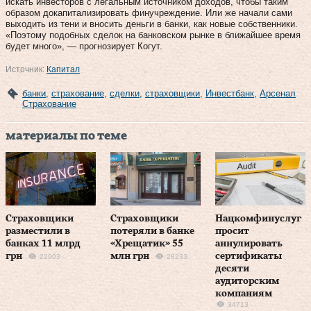
искать инвесторов с легальным источником доходов, чтобы таким
образом докапитализировать финучреждение. Или же начали сами
выходить из тени и вносить деньги в банки, как новые собственники.
«Поэтому подобных сделок на банковском рынке в ближайшее время
будет много», — прогнозирует Когут.
Источник:
Капитал
банки
,
страхование
,
сделки
,
страховщики
,
Инвестбанк
,
Арсенал
Страхование
материалы по теме
Страховщики
Страховщики
Нацкомфинуслуг
разместили в
потеряли в банке
просит
банках 11 млрд
«Хрещатик» 55
аннулировать
грн
млн грн
сертификаты
22903
28233
десяти
аудиторским
компаниям
34713