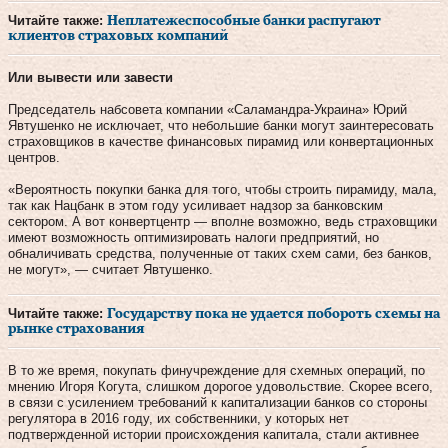
Читайте также:
Неплатежеспособные банки распугают
клиентов страховых компаний
Или вывести или завести
Председатель набсовета компании «Саламандра-Украина» Юрий
Явтушенко не исключает, что небольшие банки могут заинтересовать
страховщиков в качестве финансовых пирамид или конвертационных
центров.
«Вероятность покупки банка для того, чтобы строить пирамиду, мала,
так как Нацбанк в этом году усиливает надзор за банковским
сектором. А вот конвертцентр — вполне возможно, ведь страховщики
имеют возможность оптимизировать налоги предприятий, но
обналичивать средства, полученные от таких схем сами, без банков,
не могут», — считает Явтушенко.
Читайте также:
Государству пока не удается побороть схемы на
рынке страхования
В то же время, покупать финучреждение для схемных операций, по
мнению Игоря Когута, слишком дорогое удовольствие. Скорее всего,
в связи с усилением требований к капитализации банков со стороны
регулятора в 2016 году, их собственники, у которых нет
подтвержденной истории происхождения капитала, стали активнее