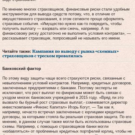
По мнению многих страховщиков, финансовые риски стали удобным
инструментом для вывода средств потому, что, в отличие от
имущественного страхования, в этом сегменте проще оформлять
страховые события. «Имущество нужно как-то повредить, чтобы
получить выплату — взорвать или сжечь, например. А по
финансовому риску достаточно не выполнить условия контракта», —
рассказывает страховщик, попросивший не называть его имени.
Читайте также:
Кампания по выводу с рынка «схемных»
страховщиков с треском провалилась
Банковский фактор
По этому виду защиты чаще всего страхуются риски, связанные с
невыполнением условий контрактов. Например, кредитных договоров,
заключенных предприятиями с банками. Поэтому эксперты не
исключают, что рост выплат по финрискам может быть связан с
уходом многих банковских учреждений в 2015 году. «Вряд ли это
вызвало бы бурный рост страховых выплат,- сомневается директор
инвесткомпании «Финэкс Капитал» Игорь Когут, — Так как я,
например, нечасто встречал заключенные с юрлицами кредитные
договоры, за которыми стояла бы реальная страховая защита. По его
мнению, в данном случае также могли быть использованы страховые
схемы. Например, с помощью страховщиков банки могли
«избавляться» от проблемных кредитных портфелей юрлиц, чтобы не