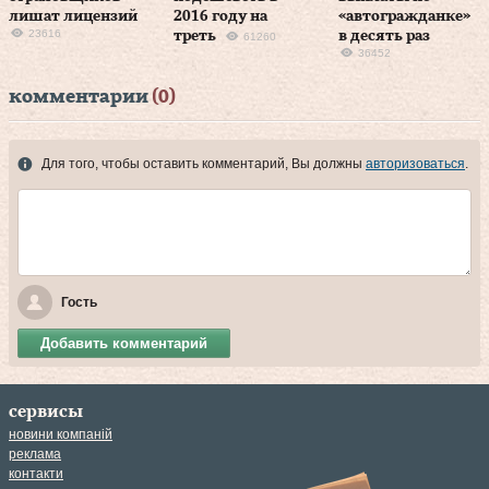
лишат лицензий
2016 году на
«автогражданке»
23616
треть
в десять раз
61260
36452
комментарии
(0)
Для того, чтобы оставить комментарий, Вы должны
авторизоваться
.
Гость
Добавить комментарий
сервисы
новини компаній
реклама
контакти