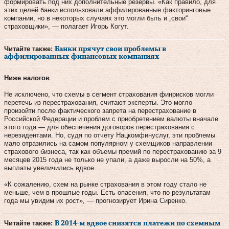
формировать под них дополнительные резервы. «Как правило, для
этих целей банки использовали аффилированные факторинговые
компании, но в некоторых случаях это могли быть и „свои“
страховщики», — полагает Игорь Когут.
Читайте также:
Банки прячут свои проблемы в
аффилированных финансовых компаниях
Ниже налогов
Не исключено, что схемы в сегмент страхования финрисков могли
перетечь из перестрахования, считают эксперты. Это могло
произойти после фактического запрета на перестрахование в
Российской Федерации и проблем с приобретением валюты вначале
этого года — для обеспечения договоров перестрахования с
нерезидентами. Но, судя по отчету Нацкомфинуслуг, эти проблемы
мало отразились на самом популярном у схемщиков направлении
страхового бизнеса, так как объемы премий по перестрахованию за 9
месяцев 2015 года не только не упали, а даже выросли на 50%, а
выплаты увеличились вдвое.
«К сожалению, схем на рынке страхования в этом году стало не
меньше, чем в прошлые годы. Есть опасения, что по результатам
года мы увидим их рост», — прогнозирует Ирина Сиренко.
Читайте также:
В 2014‑м вдвое снизятся платежи по схемным