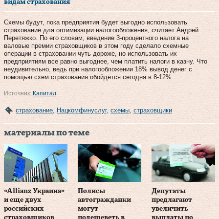
видам страхования
Схемы будут, пока предприятия будет выгодно использовать
страхование для оптимизации налогообложения, считает Андрей
Перетяжко. По его словам, введение 3-процентного налога на
валовые премии страховщиков в этом году сделало схемные
операции в страховании чуть дороже, но использовать их
предприятиям все равно выгоднее, чем платить налоги в казну. Что
неудивительно, ведь при налогообложении 18% вывод денег с
помощью схем страхования обойдется сегодня в 8-12%.
Источник:
Капитал
страхование
,
Нацкомфинуслуг
,
схемы
,
страховщики
материалы по теме
«Allianz Украина»
Полисы
Депутаты
и еще двух
автогражданки
предлагают
российских
могут
увеличить
страховщиков
подешеветь в
выплаты по