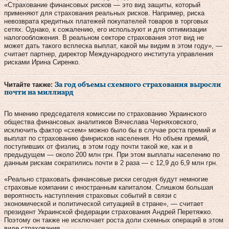
«Страхование финансовых рисков — это вид защиты, который
применяют для страхования реальных рисков. Например, риска
невозврата кредитных платежей покупателей товаров в торговых
сетях. Однако, к сожалению, его используют и для оптимизации
налогообложения. В реальном секторе страхования этот вид не
может дать такого всплеска выплат, какой мы видим в этом году», —
считает партнер, директор Международного института управления
рисками Ирина Сиренко.
Читайте также:
За год объемы схемного страхования выросли
почти на миллиард
По мнению председателя комиссии по страхованию Украинского
общества финансовых аналитиков Вячеслава Черняховского,
исключить фактор «схем» можно было бы в случае роста премий и
выплат по страхованию финрисков населения. Но объем премий,
поступивших от физлиц, в этом году почти такой же, как и в
предыдущем — около 200 млн грн. При этом выплаты населению по
данным рискам сократились почти в 2 раза — с 12,9 до 6,9 млн грн.
«Реально страховать финансовые риски сегодня будут немногие
страховые компании с иностранным капиталом. Слишком большая
вероятность наступления страховых событий в связи с
экономической и политической ситуацией в стране», — считает
президент Украинской федерации страхования Андрей Перетяжко.
Поэтому он также не исключает роста доли схемных операций в этом
виде страхования.