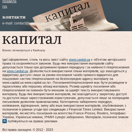
правила
rss
контакти
e-mail:
contact@capital.ua
Бізнес починається з Капіталу
Ідеї оформлення, стиль та весь зміст сайту
www.capital.ua
є об'єктом авторського
права та охороняються законом. Будь-яке використання матеріалів сайту
допускається тільки при дотриманні правил передруку і за наявності гіперпосилання
на
www.capital.ua
. Дозволяється використання тільки матеріалів, що знаходяться у
відкритому доступі і лише за умови посилання та/або прямого відкритого для
пошукових систем гіперпосилання на безпосередню адресу матеріалу на
www.capital.ua www.capital.ua /a>. Посилання/гіперпосилання має бути розміщене в
підзаголовку або першому абзаці матеріалу. Розмір шрифту посилання або
гіперпосилання не повинен бути меншим за шрифт тексту використовуваного
матеріалу. Будь-яке використання матеріалів, які знаходяться у закритому доступі
та доступні лише зареєстрованим користувачам, допускається лише за попереднім
письмовим дозволом правовласника. Категорично заборонено передрук,
копіювання, відтворення, зміну або інше використання матеріалів, опублікованих з
позначкою в рамках угоди про синдикацію з Financial Times Limited. Використання
матеріалів, які містять посилання на агентства France-Presse, Reuters, Інтерфакс-
Україна, Українські новини, УНІАН суворо заборонено. Матеріали, позначені знаком
публікуються на правах реклами.
Всі права захищені. © 2012 - 2023