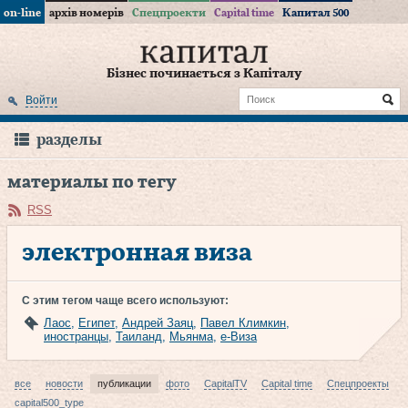
on-line
архів номерів
Спецпроекти
Capital time
Капитал 500
Бізнес починається з Капіталу
Войти
разделы
материалы по тегу
RSS
электронная виза
С этим тегом чаще всего используют:
Лаос
,
Египет
,
Андрей Заяц
,
Павел Климкин
,
иностранцы
,
Таиланд
,
Мьянма
,
е-Виза
все
новости
публикации
фото
CapitalTV
Capital time
Спецпроекты
capital500_type