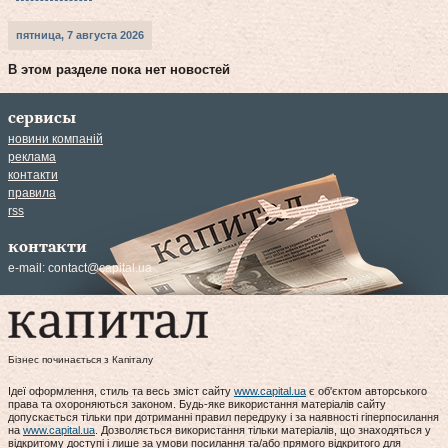
пятница, 7 августа 2026
В этом разделе пока нет новостей
сервисы
новини компаній
реклама
контакти
правила
rss
контакти
e-mail:
contact@capital.ua
Бізнес починається з Капіталу
Ідеї оформлення, стиль та весь зміст сайту
www.capital.ua
є об'єктом авторського
права та охороняються законом. Будь-яке використання матеріалів сайту
допускається тільки при дотриманні правил передруку і за наявності гіперпосилання
на
www.capital.ua
. Дозволяється використання тільки матеріалів, що знаходяться у
відкритому доступі і лише за умови посилання та/або прямого відкритого для