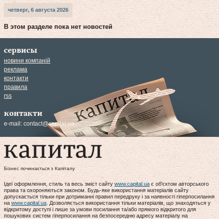
четверг, 6 августа 2026
В этом разделе пока нет новостей
сервисы
новини компаній
реклама
контакти
правила
rss
контакти
e-mail:
contact@capital.ua
Бізнес починається з Капіталу
Ідеї оформлення, стиль та весь зміст сайту
www.capital.ua
є об'єктом авторського
права та охороняються законом. Будь-яке використання матеріалів сайту
допускається тільки при дотриманні правил передруку і за наявності гіперпосилання
на
www.capital.ua
. Дозволяється використання тільки матеріалів, що знаходяться у
відкритому доступі і лише за умови посилання та/або прямого відкритого для
пошукових систем гіперпосилання на безпосередню адресу матеріалу на