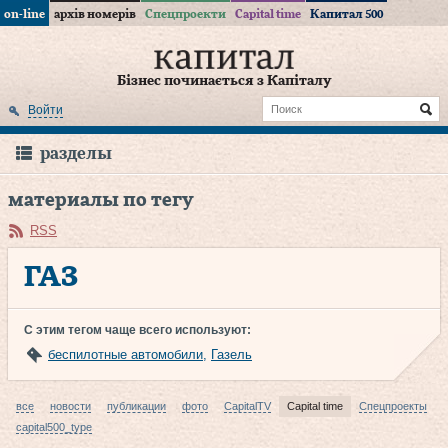
on-line
архів номерів
Спецпроекти
Capital time
Капитал 500
Бізнес починається з Капіталу
Войти
разделы
материалы по тегу
RSS
ГАЗ
С этим тегом чаще всего используют:
беспилотные автомобили
,
Газель
все
новости
публикации
фото
CapitalTV
Capital time
Спецпроекты
capital500_type