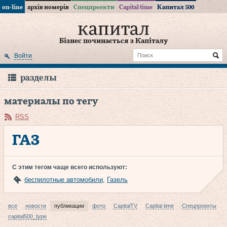
on-line
архів номерів
Спецпроекти
Capital time
Капитал 500
Бізнес починається з Капіталу
Войти
разделы
материалы по тегу
RSS
ГАЗ
С этим тегом чаще всего используют:
беспилотные автомобили
,
Газель
все
новости
публикации
фото
CapitalTV
Capital time
Спецпроекты
capital500_type