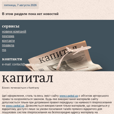
пятница, 7 августа 2026
В этом разделе пока нет новостей
сервисы
новини компаній
реклама
контакти
правила
rss
контакти
e-mail:
contact@capital.ua
Бізнес починається з Капіталу
Ідеї оформлення, стиль та весь зміст сайту
www.capital.ua
є об'єктом авторського
права та охороняються законом. Будь-яке використання матеріалів сайту
допускається тільки при дотриманні правил передруку і за наявності гіперпосилання
на
www.capital.ua
. Дозволяється використання тільки матеріалів, що знаходяться у
відкритому доступі і лише за умови посилання та/або прямого відкритого для
пошукових систем гіперпосилання на безпосередню адресу матеріалу на