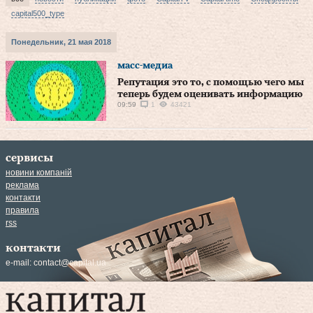
capital500_type
Понедельник, 21 мая 2018
масс-медиа
Репутация это то, с помощью чего мы
теперь будем оценивать информацию
09:59
1
43421
сервисы
новини компаній
реклама
контакти
правила
rss
контакти
e-mail:
contact@capital.ua