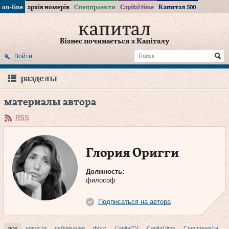
on-line
архів номерів
Спецпроекти
Capital time
Капитал 500
Бізнес починається з Капіталу
Войти
разделы
материалы автора
RSS
Глория Оригги
Должность:
философ
Подписаться на автора
все
новости
публикации
фото
CapitalTV
Capital time
Спецпроекты