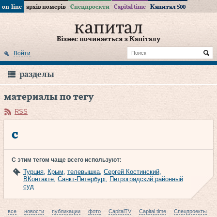
on-line
архів номерів
Спецпроекти
Capital time
Капитал 500
Бізнес починається з Капіталу
Войти
разделы
материалы по тегу
RSS
с
С этим тегом чаще всего используют:
Турция
,
Крым
,
телевышка
,
Сергей Костинский
,
ВКонтакте
,
Санкт-Петербург
,
Петроградский районный
суд
все
новости
публикации
фото
CapitalTV
Capital time
Спецпроекты