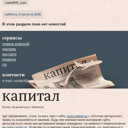
capital500_type
суббота, 8 августа 2026
В этом разделе пока нет новостей
сервисы
новини компаній
реклама
контакти
правила
rss
контакти
e-mail:
contact@capital.ua
Бізнес починається з Капіталу
Ідеї оформлення, стиль та весь зміст сайту
www.capital.ua
є об'єктом авторського
права та охороняються законом. Будь-яке використання матеріалів сайту
допускається тільки при дотриманні правил передруку і за наявності гіперпосилання
на
www.capital.ua
. Дозволяється використання тільки матеріалів, що знаходяться у