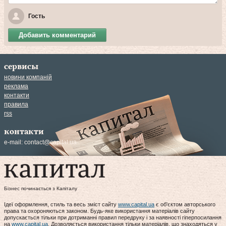
Гость
Добавить комментарий
сервисы
новини компаній
реклама
контакти
правила
rss
контакти
e-mail:
contact@capital.ua
Бізнес починається з Капіталу
Ідеї оформлення, стиль та весь зміст сайту
www.capital.ua
є об'єктом авторського
права та охороняються законом. Будь-яке використання матеріалів сайту
допускається тільки при дотриманні правил передруку і за наявності гіперпосилання
на
www.capital.ua
. Дозволяється використання тільки матеріалів, що знаходяться у