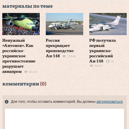
материалы по теме
Ненужный
Россия
РФ получила
«Антонов». Как
прекращает
первый
российско-
производство
украинско-
украинское
Ан-148
российский
17849
противостояние
Ан-148
39
50373
разрушает
авиапром
96240
комментарии
(0)
Для того, чтобы оставить комментарий, Вы должны
авторизоваться
.