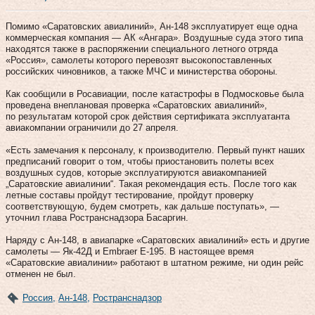
Помимо «Саратовских авиалиний», Ан-148 эксплуатирует еще одна
коммерческая компания — АК «Ангара». Воздушные суда этого типа
находятся также в распоряжении специального летного отряда
«Россия», самолеты которого перевозят высокопоставленных
российских чиновников, а также МЧС и министерства обороны.
Как сообщили в Росавиации, после катастрофы в Подмосковье была
проведена внеплановая проверка «Саратовских авиалиний»,
по результатам которой срок действия сертификата эксплуатанта
авиакомпании ограничили до 27 апреля.
«Есть замечания к персоналу, к производителю. Первый пункт наших
предписаний говорит о том, чтобы приостановить полеты всех
воздушных судов, которые эксплуатируются авиакомпанией
„Саратовские авиалинии“. Такая рекомендация есть. После того как
летные составы пройдут тестирование, пройдут проверку
соответствующую, будем смотреть, как дальше поступать», —
уточнил глава Ространснадзора Басаргин.
Наряду с Ан-148, в авиапарке «Саратовских авиалиний» есть и другие
самолеты — Як-42Д и Embraer E-195. В настоящее время
«Саратовские авиалинии» работают в штатном режиме, ни один рейс
отменен не был.
Россия
,
Ан-148
,
Ространснадзор