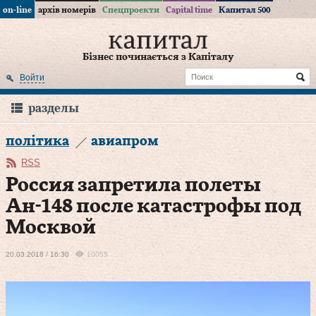
on-line
архів номерів
Спецпроекти
Capital time
Капитал 500
Бізнес починається з Капіталу
Войти
разделы
політика
авиапром
RSS
Россия запретила полеты
Ан-148 после катастрофы под
Москвой
20.03.2018 / 16:30
10055