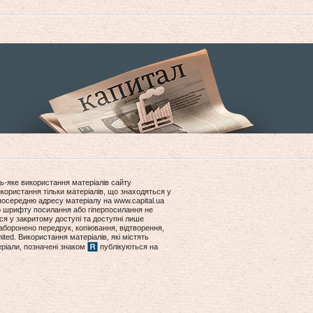
ь-яке використання матеріалів сайту
користання тільки матеріалів, що знаходяться у
посередню адресу матеріалу на www.capital.ua
ір шрифту посилання або гіперпосилання не
ся у закритому доступі та доступні лише
боронено передрук, копіювання, відтворення,
ited. Використання матеріалів, які містять
еріали, позначені знаком
публікуються на