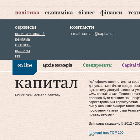
політика
економіка
бізнес
фінанси
техн
сервисы
контакти
новини компаній
e-mail:
contact@capital.ua
реклама
контакти
правила
rss
on-line
архів номерів
Спецпроекти
Capital 
Ідеї оформлення, стиль та весь
допускається тільки при дотрим
відкритому доступі і лише за у
www.capital.ua /a>. Посилання/
Бізнес починається з Капіталу
повинен бути меншим за шрифт т
зареєстрованим користувачам, 
зміну або інше використання мат
посилання на агентства France-
правах реклами.
Всі права захищені. © 2012 - 20