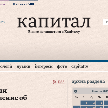
time
Капитал 500
ойти
Бізнес починається з Капіталу
ології
думки
інтереси
фото
capitaltv
архив раздела
RSS
ли
Январь
201
ение об
Пн
Вт
Ср
Чт
П
1
2
3
а
7
8
9
10