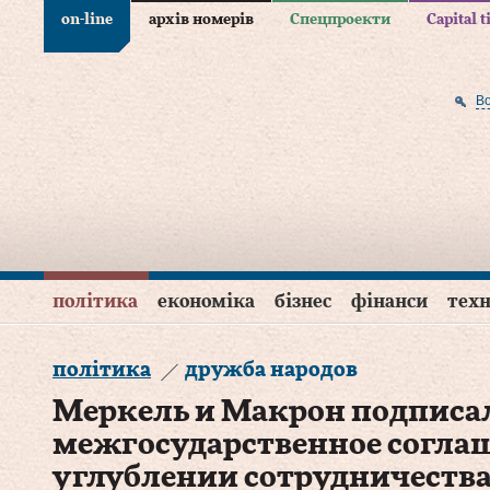
on-line
архів номерів
Спецпроекти
Capital 
В
політика
економіка
бізнес
фінанси
техн
політика
дружба народов
Меркель и Макрон подписа
межгосударственное соглаш
углублении сотрудничеств