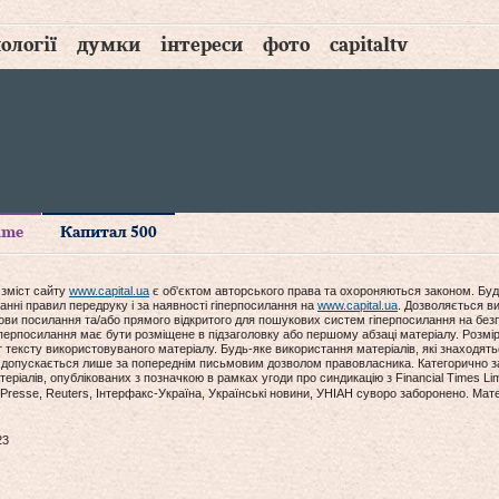
ології
думки
інтереси
фото
capitaltv
time
Капитал 500
 зміст сайту
www.capital.ua
є об'єктом авторського права та охороняються законом. Буд
анні правил передруку і за наявності гіперпосилання на
www.capital.ua
. Дозволяється ви
мови посилання та/або прямого відкритого для пошукових систем гіперпосилання на без
гіперпосилання має бути розміщене в підзаголовку або першому абзаці матеріалу. Розм
ексту використовуваного матеріалу. Будь-яке використання матеріалів, які знаходять
допускається лише за попереднім письмовим дозволом правовласника. Категорично за
еріалів, опублікованих з позначкою в рамках угоди про синдикацію з Financial Times Lim
Presse, Reuters, Інтерфакс-Україна, Українські новини, УНІАН суворо заборонено. Мат
23