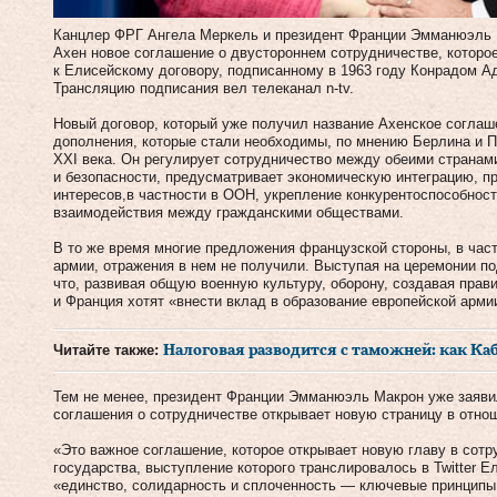
Канцлер ФРГ Ангела Меркель и президент Франции Эмманюэль М
Ахен новое соглашение о двустороннем сотрудничестве, которо
к Елисейскому договору, подписанному в 1963 году Конрадом 
Трансляцию подписания вел телеканал n-tv.
Новый договор, который уже получил название Ахенское согла
дополнения, которые стали необходимы, по мнению Берлина и 
XXI века. Он регулирует сотрудничество между обеими странам
и безопасности, предусматривает экономическую интеграцию, п
интересов,в частности в ООН, укрепление конкурентоспособнос
взаимодействия между гражданскими обществами.
В то же время многие предложения французской стороны, в част
армии, отражения в нем не получили. Выступая на церемонии п
что, развивая общую военную культуру, оборону, создавая прав
и Франция хотят «внести вклад в образование европейской арми
Читайте также:
Налоговая разводится с таможней: как Ка
Тем не менее, президент Франции Эмманюэль Макрон уже заяви
соглашения о сотрудничестве открывает новую страницу в отно
«Это важное соглашение, которое открывает новую главу в сотр
государства, выступление которого транслировалось в Twitter Е
«единство, солидарность и сплоченность — ключевые принципы 