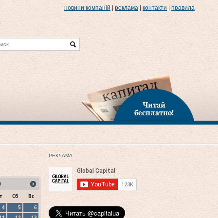
новини компаній
|
реклама
|
контакти
|
правила
Читай
бесплатно!
РЕКЛАМА
9
т
Сб
Вс
4
5
6
11
12
13