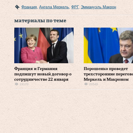
Франция
,
Ангела Меркель
,
ФРГ
,
Эммануэль Макрон
материалы по теме
Франция и Германия
Порошенко проведет
подпишут новый договор о
трехсторонние перегов
сотрудничестве 22 января
Меркель и Макроном
19170
20549