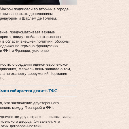
акрон подписали во вторник в городе
е призвано стать дополнением
Аденауэром и Шарлем де Голлем.
шение, предусматривает важные
Парижа, ввиду глобальных вызовов
и в области внешней политики, обороны
родвижение германо-французских
ти ФРГ и Франции, усиление
ности, о создании единой европейской
одписания, Меркель лишь заявила о том,
ила по экспорту вооружений, Германия
и».
бмин собирается делить ГФС
л, что заключение двустороннего
шениях между Францией и ФРГ.
удничестве двух стран», — сказал глава
лисейского дворца. Он заявил, что
этих договоренностей».