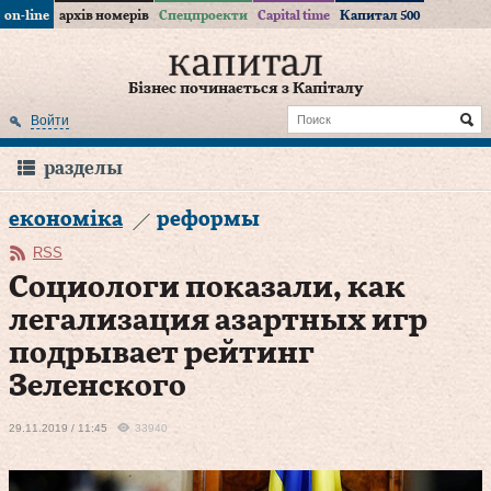
on-line
архів номерів
Спецпроекти
Capital time
Капитал 500
Бізнес починається з Капіталу
Войти
разделы
економіка
реформы
RSS
Социологи показали, как
легализация азартных игр
подрывает рейтинг
Зеленского
29.11.2019 / 11:45
33940