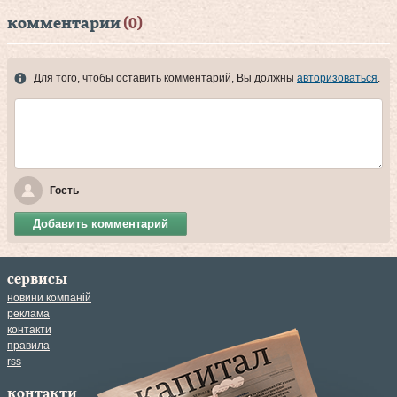
комментарии
(0)
Для того, чтобы оставить комментарий, Вы должны
авторизоваться
.
Гость
Добавить комментарий
сервисы
новини компаній
реклама
контакти
правила
rss
контакти