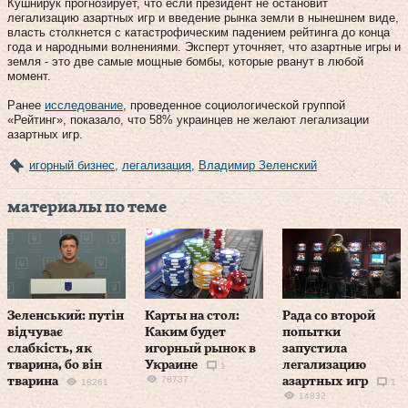
Кушнирук прогнозирует, что если президент не остановит
легализацию азартных игр и введение рынка земли в нынешнем виде,
власть столкнется с катастрофическим падением рейтинга до конца
года и народными волнениями. Эксперт уточняет, что азартные игры и
земля - это две самые мощные бомбы, которые рванут в любой
момент.
Ранее
исследование
, проведенное социологической группой
«Рейтинг», показало, что 58% украинцев не желают легализации
азартных игр.
игорный бизнес
,
легализация
,
Владимир Зеленский
материалы по теме
Зеленський: путін
Карты на стол:
Рада со второй
відчуває
Каким будет
попытки
слабкість, як
игорный рынок в
запустила
тварина, бо він
Украине
легализацию
1
78737
тварина
азартных игр
18261
1
14832