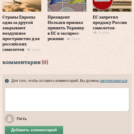
Страны Европы
Президент
ЕС запретил
одна за другой
Польши призвал
продажу России
закрывают
принять Украину
самолетов
701059
воздушное
в ЕС в экспресс-
пространство для
режиме
74441
российских
самолетов
62822
комментарии
(0)
Для того, чтобы оставить комментарий, Вы должны
авторизоваться
.
Гость
Добавить комментарий