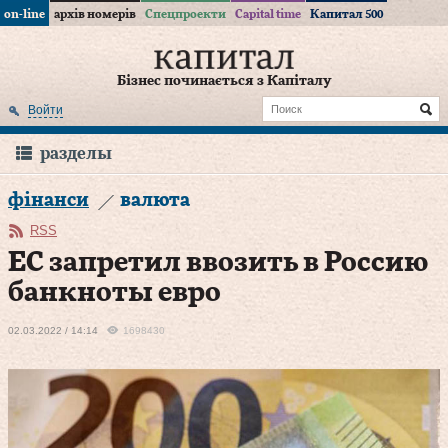
on-line
архів номерів
Спецпроекти
Capital time
Капитал 500
Бізнес починається з Капіталу
Войти
разделы
фінанси
валюта
RSS
ЕС запретил ввозить в Россию
банкноты евро
02.03.2022 / 14:14
1698430