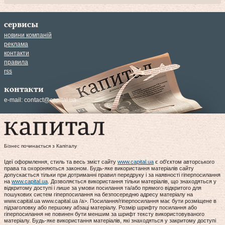
сервисы
новини компаній
реклама
контакти
правила
rss
контакти
e-mail:
contact@capital.ua
Бізнес починається з Капіталу
Ідеї оформлення, стиль та весь зміст сайту
www.capital.ua
є об'єктом авторського
права та охороняються законом. Будь-яке використання матеріалів сайту
допускається тільки при дотриманні правил передруку і за наявності гіперпосилання
на
www.capital.ua
. Дозволяється використання тільки матеріалів, що знаходяться у
відкритому доступі і лише за умови посилання та/або прямого відкритого для
пошукових систем гіперпосилання на безпосередню адресу матеріалу на
www.capital.ua www.capital.ua /a>. Посилання/гіперпосилання має бути розміщене в
підзаголовку або першому абзаці матеріалу. Розмір шрифту посилання або
гіперпосилання не повинен бути меншим за шрифт тексту використовуваного
матеріалу. Будь-яке використання матеріалів, які знаходяться у закритому доступі