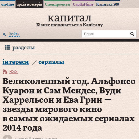
on-line
архів номерів
Спецпроекти
Capital time
Капитал 500
Бізнес починається з Капіталу
Войти
разделы
інтереси
сериалы
RSS
Великолепный год. Альфонсо
Куарон и Сэм Мендес, Вуди
Харрельсон и Ева Грин —
звезды мирового кино
в самых ожидаемых сериалах
2014 года