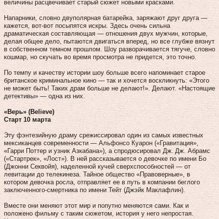
величины расцвечивает старый сюжет новыми красками.
Напарники, словно двуполярная батарейка, заряжают друг друга —
кажется, вот-вот посыпятся искры. Здесь очень сильна
драматическая составляющая — отношения двух мужчин, которые,
делая общее дело, пытаются двигаться вперед, но все глубже вязнут
в собственном темном прошлом. Шоу разворачивается тягуче, словно
кошмар, но скучать во время просмотра не придется, это точно.
По темпу и качеству истории шоу больше всего напоминает старое
британское криминальное кино — так и хочется воскликнуть: «Этого
не может быть! Таких драм больше не делают!». Делают. «Настоящие
детективы» — одна из них.
«Верь» (Believe)
Старт 10 марта
Эту фэнтезийную драму срежиссировал один из самых известных
мексиканцев современности — Альфонсо Куарон («Гравитация»,
«Гарри Поттер и узник Азкабана»), а спродюсировал Дж. Дж. Абрамс
(«Стартрек», «Лост»). В ней рассказывается о девочке по имени Бо
(Джонни Секвойя), наделенной кучей сверхспособностей — от
левитации до телекинеза. Тайное общество «Правоверные», в
котором девочка росла, отправляет ее в путь в компании беглого
заключенного-смертника по имени Тейт (Джэйк Маклафлин).
Вместе они меняют этот мир и попутно меняются сами. Как и
положено фильму с таким сюжетом, история у него непростая.