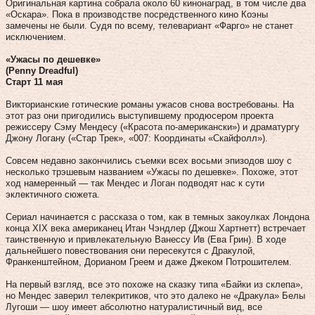
Оригинальная картина собрала около 60 кинонаград, в том числе два
«Оскара». Пока в производстве посредственного кино Коэны
замечены не были. Судя по всему, телевариант «Фарго» не станет
исключением.
«Ужасы по дешевке»
(Penny Dreadful)
Старт 11 мая
Викторианские готические романы ужасов снова востребованы. На
этот раз они пригодились выступившему продюсером проекта
режиссеру Сэму Мендесу («Красота по‑американски») и драматургу
Джону Логану («Стар Трек», «007: Координаты «Скайфолл»).
Совсем недавно закончились съемки всех восьми эпизодов шоу с
несколько трэшевым названием «Ужасы по дешевке». Похоже, этот
ход намеренный — так Мендес и Логан подводят нас к сути
эклектичного сюжета.
Сериал начинается с рассказа о том, как в темных закоулках Лондона
конца XIX века американец Итан Чэндлер (Джош Хартнетт) встречает
таинственную и привлекательную Ванессу Ив (Ева Грин). В ходе
дальнейшего повествования они пересекутся с Дракулой,
Франкенштейном, Дорианом Греем и даже Джеком Потрошителем.
На первый взгляд, все это похоже на сказку типа «Байки из склепа»,
но Мендес заверил телекритиков, что это далеко не «Дракула» Белы
Лугоши — шоу имеет абсолютно натуралистичный вид, все