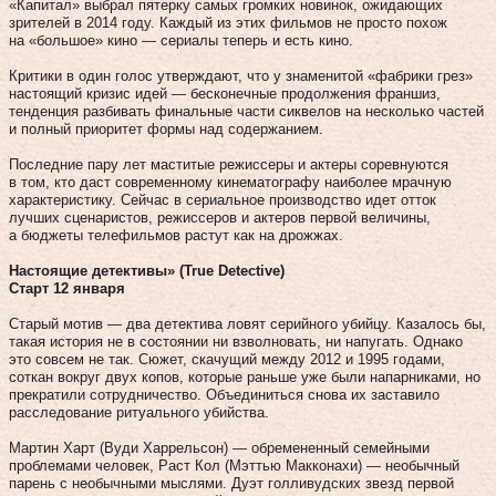
«Капитал» выбрал пятерку самых громких новинок, ожидающих
зрителей в 2014 году. Каждый из этих фильмов не просто похож
на «большое» кино — сериалы теперь и есть кино.
Критики в один голос утверждают, что у знаменитой «фабрики грез»
настоящий кризис идей — бесконечные продолжения франшиз,
тенденция разбивать финальные части сиквелов на несколько частей
и полный приоритет формы над содержанием.
Последние пару лет маститые режиссеры и актеры соревнуются
в том, кто даст современному кинематографу наиболее мрачную
характеристику. Сейчас в сериальное производство идет отток
лучших сценаристов, режиссеров и актеров первой величины,
а бюджеты телефильмов растут как на дрожжах.
Настоящие детективы» (True Detective)
Старт 12 января
Старый мотив — два детектива ловят серийного убийцу. Казалось бы,
такая история не в состоянии ни взволновать, ни напугать. Однако
это совсем не так. Сюжет, скачущий между 2012 и 1995 годами,
соткан вокруг двух копов, которые раньше уже были напарниками, но
прекратили сотрудничество. Объединиться снова их заставило
расследование ритуального убийства.
Мартин Харт (Вуди Харрельсон) — обремененный семейными
проблемами человек, Раст Кол (Мэттью Макконахи) — необычный
парень с необычными мыслями. Дуэт голливудских звезд первой