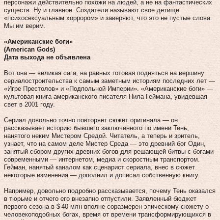
персонажи действительно похожи на людей, а не на фантастических
существ. Ну и главное. Создатели называют свое детище
«психосексуальным хоррором» и заверяют, что это не пустые слова.
Мы им верим.
«Американские боги»
(American Gods)
Дата выхода не объявлена
Вот она — великая сага, на равных готовая подняться на вершину
сериалостроительства к самым заметным историям последних лет —
«Игре Престолов» и «Подпольной Империи». «Американские боги» —
культовая книга американского писателя Нила Геймана, увидевшая
свет в 2001 году.
Сериал довольно точно повторяет сюжет оригинала — он
рассказывает историю бывшего заключенного по имени Тень,
нанятого неким Мистером Средой. Читатель, а теперь и зритель,
узнает, что на самом деле Мистер Среда — это древний бог Один,
занятый сбором других древних богов для решающей битвы с богами
современными — интернетом, медиа и скоростным транспортом.
Гейман, нанятый каналом как сценарист сериала, внес в сюжет
некоторые изменения — дополнил и дописал собственную книгу.
Например, довольно подробно рассказывается, почему Тень оказался
в тюрьме и отчего его внезапно отпустили. Заявленный бюджет
первого сезона в $ 40 млн вполне соразмерен эпическому сюжету о
человекоподобных богах, время от времени трансформирующихся в