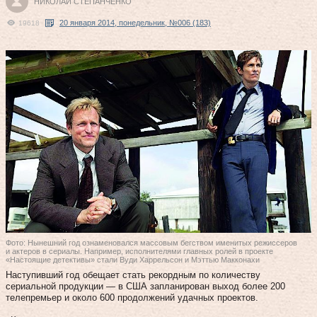
НИКОЛАЙ СТЕПАНЧЕНКО
20 января 2014, понедельник, №006 (183)
19618
Фото: Нынешний год ознаменовался массовым бегством именитых режиссеров
и актеров в сериалы. Например, исполнителями главных ролей в проекте
«Настоящие детективы» стали Вуди Харрельсон и Мэттью Макконахи
Наступивший год обещает стать рекордным по количеству
сериальной продукции — в США запланирован выход более 200
телепремьер и около 600 продолжений удачных проектов.