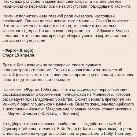
Несколько раз успели смениться сценаристы, а начало съемок
неоднократно переносилось из‑за отсутствия подходящего кастинга.
Найти исполнительницу главной роли оказалось настоящей
проблемой. Однако долгие поиски того стоили — Секвойя блистает.
Что же касается остального состава, то, кроме относительно
известного Дэлроя Линдо, звезд в сериале нет — Абрамс и Куарон
полагают, что не актеры принесут «Верь» успех, а картина сделает
артистов популярными.
«Фарго» (Fargo)
Старт 15 апреля
Братья Коэн взялись за телеверсию своего лучшего
полнометражного фильма. То, что мы принимали за творческий
застой (ничего заметного в последнее время они не сняли), оказалось
просто подготовительным периодом.
Напомним, «Фарго» 1996 года — это классическая черная комедия,
рассказывающая о беременной полицейской из Миннесоты, которая
расследует три загадочных убийства. Сюжет сериала претерпел как
минимум одно глобальное изменение. Вместо женщины-полицейского
в исполнении Фрэнсис Макдормэнд главным героем станет мужчина
— Мартин Фримэн («Хоббит», «Шерлок»).
К подбору актеров вопросов вообще нет — задействованы Боб
Оденкирк («Во все тяжкие»), Кэйт Уолш («Частная практика»), а роль
Стива Бушеми из «родительской» ленты ушла Билли Бобу Торнтону.