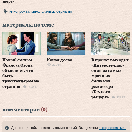
зверей.
кинопрокат
,
кино
,
фильм
,
сериалы
материалы по теме
Новый фильм
Какая доска
В прокат выходит
22365
Франсуа Озона
«Интерстеллар» —
объясняет, что
один из самых
быть
мрачных
трансгендером не
фильмов
страшно
режиссера
30454
«Темного
рыцаря»
32987
комментарии
(0)
Для того, чтобы оставить комментарий, Вы должны
авторизоваться
.