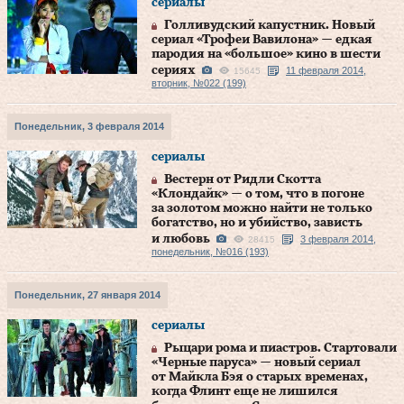
сериалы
Голливудский капустник. Новый
сериал «Трофеи Вавилона» — едкая
пародия на «большое» кино в шести
сериях
11 февраля 2014,
15645
вторник, №022 (199)
Понедельник, 3 февраля 2014
сериалы
Вестерн от Ридли Скотта
«Клондайк» — о том, что в погоне
за золотом можно найти не только
богатство, но и убийство, зависть
и любовь
3 февраля 2014,
28415
понедельник, №016 (193)
Понедельник, 27 января 2014
сериалы
Рыцари рома и пиастров. Стартовали
«Черные паруса» — новый сериал
от Майкла Бэя о старых временах,
когда Флинт еще не лишился