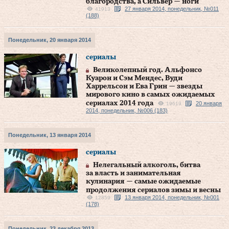
благородства, а Сильвер — ноги
27 января 2014, понедельник, №011
41913
(188)
Понедельник, 20 января 2014
сериалы
Великолепный год. Альфонсо
Куарон и Сэм Мендес, Вуди
Харрельсон и Ева Грин — звезды
мирового кино в самых ожидаемых
сериалах 2014 года
20 января
19619
2014, понедельник, №006 (183)
Понедельник, 13 января 2014
сериалы
Нелегальный алкоголь, битва
за власть и занимательная
кулинария — самые ожидаемые
продолжения сериалов зимы и весны
13 января 2014, понедельник, №001
12859
(178)
Понедельник, 23 декабря 2013