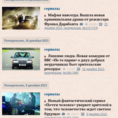
сериалы
Мафия навсегда. Вышла новая
криминальная драма от режиссера
Фрэнка Дарабонта
23
26066
декабря 2013, понедельник, №173 (173)
Понедельник, 16 декабря 2013
сериалы
Лишние люди. Новая комедия от
ВВС «Не те парни» о двух добрых
неудачниках бьет зрительские
рекорды
16 декабря 2013,
17330
понедельник, №168 (168)
Понедельник, 9 декабря 2013
сериалы
Новый фантастический сериал
«Почти человек» уверяет зрителей в
том, что человечество ждет светлое
будущее
9 декабря 2013,
26873
понедельник, №163 (163)