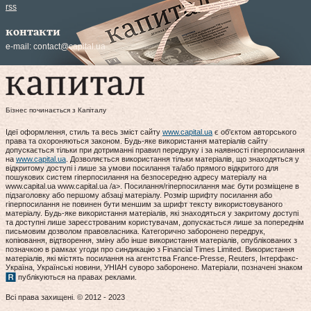
rss
контакти
e-mail:
contact@capital.ua
Бізнес починається з Капіталу
Ідеї оформлення, стиль та весь зміст сайту
www.capital.ua
є об'єктом авторського
права та охороняються законом. Будь-яке використання матеріалів сайту
допускається тільки при дотриманні правил передруку і за наявності гіперпосилання
на
www.capital.ua
. Дозволяється використання тільки матеріалів, що знаходяться у
відкритому доступі і лише за умови посилання та/або прямого відкритого для
пошукових систем гіперпосилання на безпосередню адресу матеріалу на
www.capital.ua www.capital.ua /a>. Посилання/гіперпосилання має бути розміщене в
підзаголовку або першому абзаці матеріалу. Розмір шрифту посилання або
гіперпосилання не повинен бути меншим за шрифт тексту використовуваного
матеріалу. Будь-яке використання матеріалів, які знаходяться у закритому доступі
та доступні лише зареєстрованим користувачам, допускається лише за попереднім
письмовим дозволом правовласника. Категорично заборонено передрук,
копіювання, відтворення, зміну або інше використання матеріалів, опублікованих з
позначкою в рамках угоди про синдикацію з Financial Times Limited. Використання
матеріалів, які містять посилання на агентства France-Presse, Reuters, Інтерфакс-
Україна, Українські новини, УНІАН суворо заборонено. Матеріали, позначені знаком
публікуються на правах реклами.
Всі права захищені. © 2012 - 2023