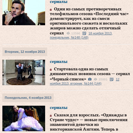
сериалы
Один из самых противоречивых
телефильмов сезона «Последний час»
демонстрирует, как из смеси
оригинального сюжета и нескольких
жанров можно сделать отличный
сериал
18 ноября 2013,
13596
понедельник, №148 (148)
Вторник, 12 ноября 2013
сериалы
Стартовала одна из самых
динамичных новинок сезона — сериал
«Черный список»
12
35983
ноября 2013, вторник, №144 (144)
Понедельник, 4 ноября 2013
сериалы
Сказки для взрослых. «Однажды в
Стране чудес» — новые приключения
знаменитой девочки из
викторианской Англии. Теперь в