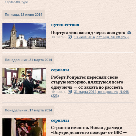
capital500_type
Пятница, 13 июня 2014
путешествия
Португалия: взгляд через желудок
13 июня 2014, пятница, №088 (265)
20766
Понедельник, 31 марта 2014
сериалы
Роберт Родригес переснял свою
старую историю, длящуюся всего
одну ночь — от заката до рассвета
31 марта 2014, понедельник, №046
23074
(223)
Понедельник, 17 марта 2014
сериалы
Страшно смешно. Новая драмеди
«Внутри девятого номера» от ВВС —