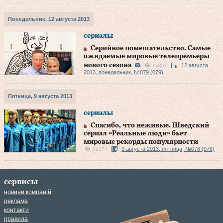
Понедельник, 12 августа 2013
сериалы
Серийное помешательство. Самые
ожидаемые мировые телепремьеры
нового сезона
12 августа
15351
2013, понедельник, №079 (079)
Пятница, 9 августа 2013
сериалы
Спасибо, что неживые. Шведский
сериал «Реальные люди» бьет
мировые рекорды популярности
9 августа 2013, пятница, №078 (078)
41274
сервисы
новини компаній
реклама
контакти
правила