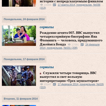
истории с непредсказуемым финалом
17 марта 2014, понедельник, №036
22089
(213)
Понедельник, 24 февраля 2014
сериалы
Рождение агента 007. BBC выпустил
четырехсерийную биографию Яна
Флеминга — человека, придумавшего
Джеймса Бонда
24 февраля
17581
2014, понедельник, №031 (208)
Понедельник, 17 февраля 2014
сериалы
Служили четыре товарища. ВВС
выпустил в свет вольную
интерпретацию «Трех мушкетеров»
17 февраля 2014, понедельник, №026
23167
(203)
Вторник, 11 февраля 2014