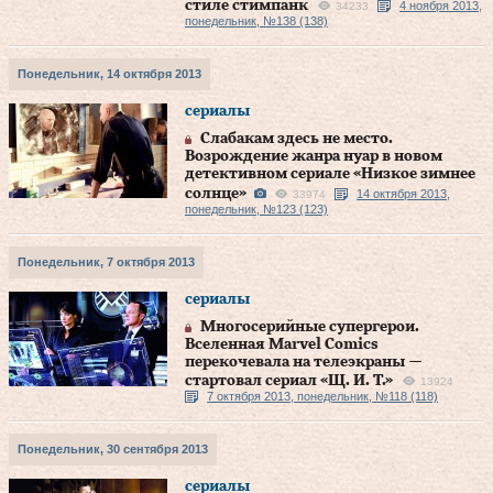
стиле стимпанк
4 ноября 2013,
34233
понедельник, №138 (138)
Понедельник, 14 октября 2013
сериалы
Слабакам здесь не место.
Возрождение жанра нуар в новом
детективном сериале «Низкое зимнее
солнце»
14 октября 2013,
33974
понедельник, №123 (123)
Понедельник, 7 октября 2013
сериалы
Многосерийные супергерои.
Вселенная Marvel Comics
перекочевала на телеэкраны —
стартовал сериал «Щ. И. Т.»
13924
7 октября 2013, понедельник, №118 (118)
Понедельник, 30 сентября 2013
сериалы