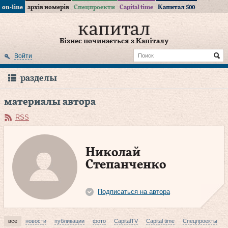
on-line
архів номерів
Спецпроекти
Capital time
Капитал 500
Бізнес починається з Капіталу
Войти
разделы
материалы автора
RSS
Николай
Степанченко
Подписаться на автора
все
новости
публикации
фото
CapitalTV
Capital time
Спецпроекты