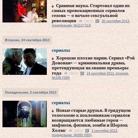
Срамная наука. Стартовал один из
самых провокационных сериалов
сезона — о начале сексуальной
революции
30 сентября 2013,
13015
понедельник, №113 (113)
Вторник, 24 сентября 2013
сериалы
Хорошие плохие парни. Сериал «Рэй
Донован» — криминальная драма,
претендующая на звание премьеры
года
24 сентября 2013, вторник,
18011
№109 (109)
Понедельник, 2 сентября 2013
сериалы
Новые старые друзья. В грядущем
телесезоне к поклонникам сериалов
возвращаются любимые герои —
мафиози, физики, зомби и Шерлок
Холмс
2 сентября 2013,
12871
понедельник, №093 (093)