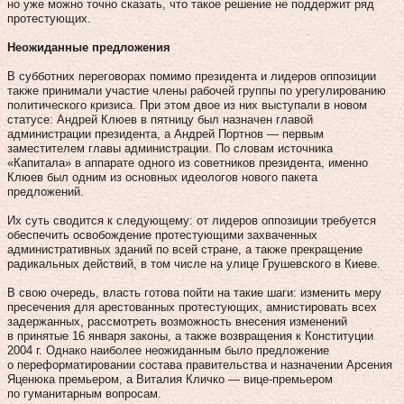
но уже можно точно сказать, что такое решение не поддержит ряд
протестующих.
Неожиданные предложения
В субботних переговорах помимо президента и лидеров оппозиции
также принимали участие члены рабочей группы по урегулированию
политического кризиса. При этом двое из них выступали в новом
статусе: Андрей Клюев в пятницу был назначен главой
администрации президента, а Андрей Портнов — первым
заместителем главы администрации. По словам источника
«Капитала» в аппарате одного из советников президента, именно
Клюев был одним из основных идеологов нового пакета
предложений.
Их суть сводится к следующему: от лидеров оппозиции требуется
обеспечить освобождение протестующими захваченных
административных зданий по всей стране, а также прекращение
радикальных действий, в том числе на улице Грушевского в Киеве.
В свою очередь, власть готова пойти на такие шаги: изменить меру
пресечения для арестованных протестующих, амнистировать всех
задержанных, рассмотреть возможность внесения изменений
в принятые 16 января законы, а также возвращения к Конституции
2004 г. Однако наиболее неожиданным было предложение
о переформатировании состава правительства и назначении Арсения
Яценюка премьером, а Виталия Кличко — вице-премьером
по гуманитарным вопросам.