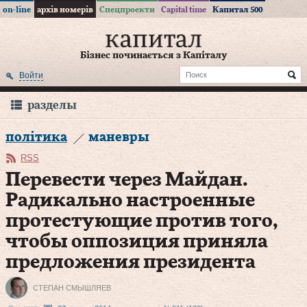
on-line
архів номерів
Спецпроекти
Capital time
Капитал 500
Бізнес починається з Капіталу
Войти
разделы
політика
маневры
RSS
Перевести через Майдан.
Радикально настроенные
протестующие против того,
чтобы оппозиция приняла
предложения президента
СТЕПАН СМЫШЛЯЕВ