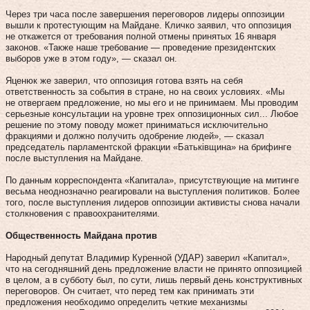
Через три часа после завершения переговоров лидеры оппозиции
вышли к протестующим на Майдане. Кличко заявил, что оппозиция
не откажется от требования полной отмены принятых 16 января
законов. «Также наше требование — проведение президентских
выборов уже в этом году», — сказал он.
Яценюк же заверил, что оппозиция готова взять на себя
ответственность за события в стране, но на своих условиях. «Мы
не отвергаем предложение, но мы его и не принимаем. Мы проводим
серьезные консультации на уровне трех оппозиционных сил... Любое
решение по этому поводу может приниматься исключительно
фракциями и должно получить одобрение людей», — сказал
председатель парламентской фракции «Батьківщина» на брифинге
после выступления на Майдане.
По данным корреспондента «Капитала», присутствующие на митинге
весьма неоднозначно реагировали на выступления политиков. Более
того, после выступления лидеров оппозиции активисты снова начали
столкновения с правоохранителями.
Общественноcть Майдана против
Народный депутат Владимир Куренной (УДАР) заверил «Капитал»,
что на сегодняшний день предложение власти не принято оппозицией
в целом, а в субботу был, по сути, лишь первый день конструктивных
переговоров. Он считает, что перед тем как принимать эти
предложения необходимо определить четкие механизмы