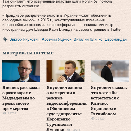
Там считают, что озвученные властью шаги могли бы помочь
разрешить ситуацию.
«Правдивое разделение власти в Украине может обеспечить
свободные выборы в 2015 г., конституционные изменения
и европейские экономические реформы», — написал министр
иностранных дел Швеции Карл Бильдт на своей странице в Twitter.
Виктор Янукович
,
Арсений Яценюк
,
Виталий Кличко
,
Евромайдан
материалы по теме
Яценюк рассказал
Янукович заявил
Янукович сказал,
о разговорах с
о намерении в
что хотел бы
Медведевым во
режиме
встретиться с
время своего
видеоконференции
Кличко,
премьерства
в Оболонском
Яценюком и
23702
суде «допросить»
Тягнибоком
26420
Порошенко,
Турчинова и
Луценко
24594