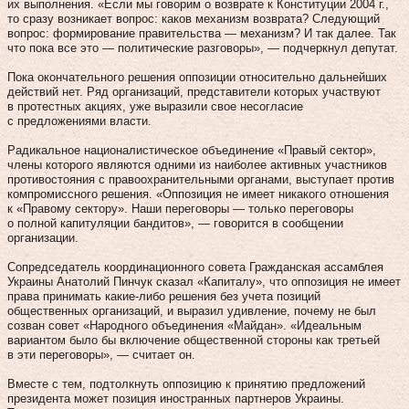
их выполнения. «Если мы говорим о возврате к Конституции 2004 г.,
то сразу возникает вопрос: каков механизм возврата? Следующий
вопрос: формирование правительства — механизм? И так далее. Так
что пока все это — политические разговоры», — подчеркнул депутат.
Пока окончательного решения оппозиции относительно дальнейших
действий нет. Ряд организаций, представители которых участвуют
в протестных акциях, уже выразили свое несогласие
с предложениями власти.
Радикальное националистическое объединение «Правый сектор»,
члены которого являются одними из наиболее активных участников
противостояния с правоохранительными органами, выступает против
компромиссного решения. «Оппозиция не имеет никакого отношения
к «Правому сектору». Наши переговоры — только переговоры
о полной капитуляции бандитов», — говорится в сообщении
организации.
Сопредседатель координационного совета Гражданская ассамблея
Украины Анатолий Пинчук сказал «Капиталу», что оппозиция не имеет
права принимать какие‑либо решения без учета позиций
общественных организаций, и выразил удивление, почему не был
созван совет «Народного объединения «Майдан». «Идеальным
вариантом было бы включение общественной стороны как третьей
в эти переговоры», — считает он.
Вместе с тем, подтолкнуть оппозицию к принятию предложений
президента может позиция иностранных партнеров Украины.