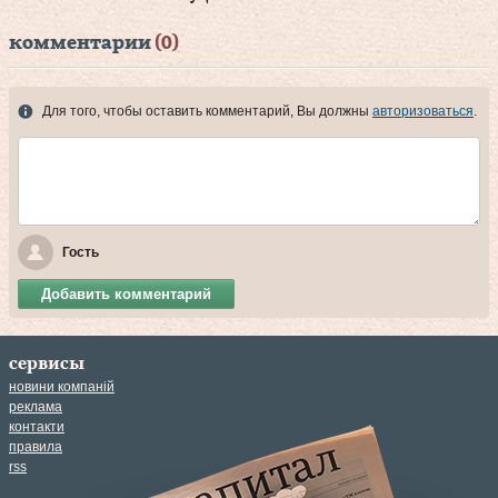
комментарии
(0)
Для того, чтобы оставить комментарий, Вы должны
авторизоваться
.
Гость
Добавить комментарий
сервисы
новини компаній
реклама
контакти
правила
rss