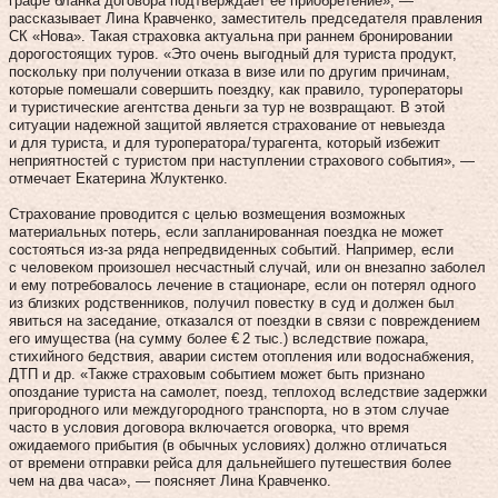
графе бланка договора подтверждает ее приобретение», —
рассказывает Лина Кравченко, заместитель председателя правления
СК «Нова». Такая страховка актуальна при раннем бронировании
дорогостоящих туров. «Это очень выгодный для туриста продукт,
поскольку при получении отказа в визе или по другим причинам,
которые помешали совершить поездку, как правило, туроператоры
и туристические агентства деньги за тур не возвращают. В этой
ситуации надежной защитой является страхование от невыезда
и для туриста, и для туроператора / турагента, который избежит
неприятностей с туристом при наступлении страхового события», —
отмечает Екатерина Жлуктенко.
Страхование проводится с целью возмещения возможных
материальных потерь, если запланированная поездка не может
состояться из‑за ряда непредвиденных событий. Например, если
с человеком произошел несчастный случай, или он внезапно заболел
и ему потребовалось лечение в стационаре, если он потерял одного
из близких родственников, получил повестку в суд и должен был
явиться на заседание, отказался от поездки в связи с повреждением
его имущества (на сумму более € 2 тыс.) вследствие пожара,
стихийного бедствия, аварии систем отопления или водоснабжения,
ДТП и др. «Также страховым событием может быть признано
опоздание туриста на самолет, поезд, теплоход вследствие задержки
пригородного или междугородного транспорта, но в этом случае
часто в условия договора включается оговорка, что время
ожидаемого прибытия (в обычных условиях) должно отличаться
от времени отправки рейса для дальнейшего путешествия более
чем на два часа», — поясняет Лина Кравченко.