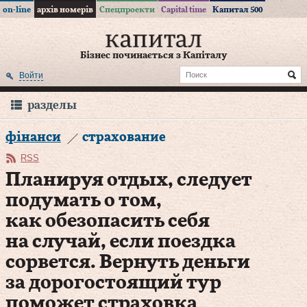
on-line
архів номерів
Спецпроекти
Capital time
Капитал 500
Бізнес починається з Капіталу
Войти
разделы
фінанси
страхование
RSS
Планируя отдых, следует
подумать о том,
как обезопасить себя
на случай, если поездка
сорвется. Вернуть деньги
за дорогостоящий тур
поможет страховка