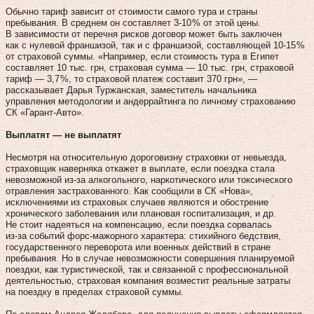
Обычно тариф зависит от стоимости самого тура и страны
пребывания. В среднем он составляет 3-10 % от этой цены.
В зависимости от перечня рисков договор может быть заключен
как с нулевой франшизой, так и с франшизой, составляющей 10‑15 %
от страховой суммы. «Например, если стоимость тура в Египет
составляет 10 тыс. грн, страховая сумма — 10 тыс. грн, страховой
тариф — 3,7 %, то страховой платеж составит 370 грн», —
рассказывает Дарья Туржанская, заместитель начальника
управления методологии и андеррайтинга по личному страхованию
СК «Гарант-Авто».
Выплатят — не выплатят
Несмотря на относительную дороговизну страховки от невыезда,
страховщик наверняка откажет в выплате, если поездка стала
невозможной из‑за алкогольного, наркотического или токсического
отравления застрахованного. Как сообщили в СК «Нова»,
исключениями из страховых случаев являются и обострение
хронического заболевания или плановая госпитализация, и др.
Не стоит надеяться на компенсацию, если поездка сорвалась
из‑за событий форс-мажорного характера: стихийного бедствия,
государственного переворота или военных действий в стране
пребывания. Но в случае невозможности совершения планируемой
поездки, как туристической, так и связанной с профессиональной
деятельностью, страховая компания возместит реальные затраты
на поездку в пределах страховой суммы.