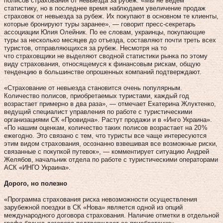
полисов страхования от невыезда за рубеж. «Мы не ведем
статистику, но в последнее время наблюдаем увеличение продаж
страховок от невыезда за рубеж. Их покупают в основном те клиенты,
которые бронируют туры заранее», — говорит пресс-секретарь
ассоциации Юлия Олейник. По ее словам, украинцы, покупающие
туры за несколько месяцев до отъезда, составляют почти треть всех
туристов, отправляющихся за рубеж. Несмотря на то
что страховщики не выделяют сводной статистики рынка по этому
виду страхования, относящемуся к финансовым рискам, общую
тенденцию в большинстве опрошенных компаний подтверждают.
«Страхование от невыезда становится очень популярным.
Количество полисов, приобретаемых туристами, каждый год
возрастает примерно в два раза», — отмечает Екатерина Жлуктенко,
ведущий специалист управления по работе с туристическими
организациями СК «Провидна». Растут продажи и в «Инго Украина».
«По нашим оценкам, количество таких полисов возрастает на 20 %
ежегодно. Это связано с тем, что туристы все чаще интересуются
этим видом страхования, осознанно взвешивая все возможные риски,
связанные с покупкой путевок», — комментирует ситуацию Андрей
Желябов, начальник отдела по работе с туристическими операторами
АСК «ИНГО Украина».
Дорого, но полезно
«Программа страхования риска невозможности осуществления
зарубежной поездки в СК «Но­­ва» является одной из опций
международного договора страхования. Наличие отметки в отдельной