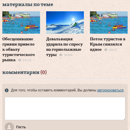
материалы по теме
Обесценивание
Девальвация
Поток туристов в
гривни привело
ударила по спросу
Крым снизился
к обвалу
на горнолыжные
вдвое
18037
туристического
туры
38306
рынка
64716
комментарии
(0)
Для того, чтобы оставить комментарий, Вы должны
авторизоваться
.
Гость