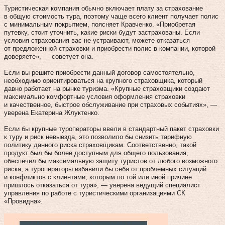
Туристическая компания обычно включает плату за страхование
в общую стоимость тура, поэтому чаще всего клиент получает полис
с минимальным покрытием, поясняет Кравченко. «Приобретая
путевку, стоит уточнить, какие риски будут застрахованы. Если
условия страхования вас не устраивают, можете отказаться
от предложенной страховки и приобрести полис в компании, которой
доверяете», — советует она.
Если вы решите приобрести данный договор самостоятельно,
необходимо ориентироваться на крупного страховщика, который
давно работает на рынке туризма. «Крупные страховщики создают
максимально комфортные условия оформления страховки
и качественное, быстрое обслуживание при страховых событиях», —
уверена Екатерина Жлук­­тенко.
Если бы крупные туроператоры ввели в стандартный пакет страховки
к туру и риск невыезда, это позволило бы снизить тарифную
политику данного риска страховщикам. Соответственно, такой
продукт был бы более доступным для общего пользования,
обеспечил бы максимальную защиту туристов от любого возможного
риска, а туроператоры избавили бы себя от проблемных ситуаций
и конфликтов с клиентами, которым по той или иной причине
пришлось отказаться от тура», — уверена ведущий специалист
управления по работе с туристическими организациями СК
«Провидна».