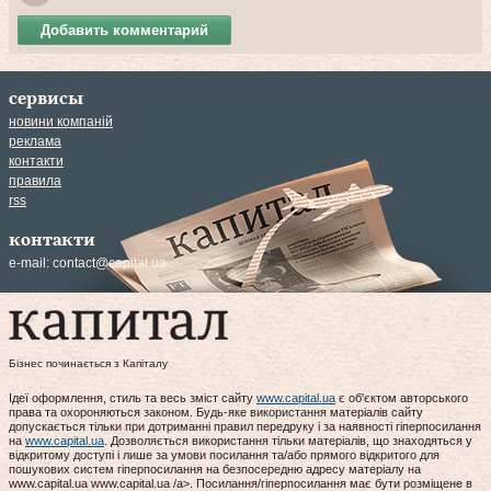
Добавить комментарий
сервисы
новини компаній
реклама
контакти
правила
rss
контакти
e-mail:
contact@capital.ua
Бізнес починається з Капіталу
Ідеї оформлення, стиль та весь зміст сайту
www.capital.ua
є об'єктом авторського
права та охороняються законом. Будь-яке використання матеріалів сайту
допускається тільки при дотриманні правил передруку і за наявності гіперпосилання
на
www.capital.ua
. Дозволяється використання тільки матеріалів, що знаходяться у
відкритому доступі і лише за умови посилання та/або прямого відкритого для
пошукових систем гіперпосилання на безпосередню адресу матеріалу на
www.capital.ua www.capital.ua /a>. Посилання/гіперпосилання має бути розміщене в