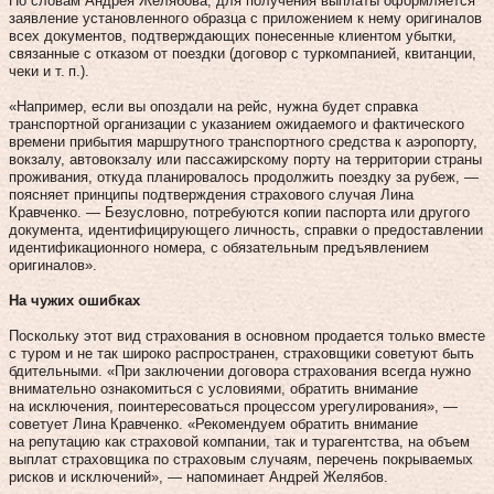
По словам Андрея Желябова, для получения выплаты оформляется
заявление установленного образца с приложением к нему оригиналов
всех документов, подтверждающих понесенные клиентом убытки,
связанные с отказом от поездки (договор с туркомпанией, квитанции,
чеки и т. п.).
«Например, если вы опоздали на рейс, нужна будет справка
транспортной организации с указанием ожидаемого и фактического
времени прибытия маршрутного транспортного средства к аэропорту,
вокзалу, автовокзалу или пассажирскому порту на территории страны
проживания, откуда планировалось продолжить поездку за рубеж, —
поясняет принципы подтверждения страхового случая Лина
Кравченко. — Безусловно, потребуются копии паспорта или другого
документа, идентифицирующего личность, справки о предоставлении
идентификационного номера, с обязательным предъявлением
оригиналов».
На чужих ошибках
Поскольку этот вид страхования в основном продается только вместе
с туром и не так широко распространен, страховщики советуют быть
бдительными. «При заключении договора страхования всегда нужно
внимательно ознакомиться с условиями, обратить внимание
на исключения, поинтересоваться процессом урегулирования», —
советует Лина Кравченко. «Рекомендуем обратить внимание
на репутацию как страховой компании, так и турагентства, на объем
выплат страховщика по страховым случаям, перечень покрываемых
рисков и исключений», — напоминает Андрей Желябов.