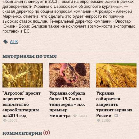
«Компания планирует в 2013 г. выйти на европейские рынки в рамках
договоренности Украины с Евросоюзом об экспорте курятины», —
сказал директор по общим вопросам компании «Агромарс» Алексей
Марченко, отметив, что сделать это будет непросто по причине
высоких ставок пошлин. Генеральный директор компании «Овостар
Юнион» Борис Беликов также не исключает возможности экспортных
поставок в ЕС.
АПК
материалы по теме
"Агротон" просит
Украина собрала
Украина
перенести
более 19,7 млн
собирается
выплаты по
тонн зерна – и.о.
запретить
еврооблигациям
премьер-
транзит зерна из
на 2014 год
министра
России
13414
1
10569
11500
комментарии
(0)