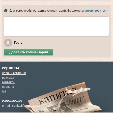
Для того, чтобы оставить комментарий, Вы должны
авторизоваться
.
Гость
Добавить комментарий
сервисы
новини компаній
реклама
контакти
правила
rss
контакти
e-mail:
contact@capital.ua