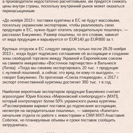
а производители недостаточно расчетливыми, им придется снижать
цены внутри страны, поскольку внутренний рынок может оказаться
перенасыщенным.
«До ноября 2013 г. поставки курятины в ЕС не будут массовыми,
поскольку украинским экспортерам, чтобы реализовать свою
продукцию в ЕС, нужно будет платить заградительную пошлину», —
рассказал Бакуменко. Размер пошлины, по его словам, зависит
от вида продукции и варьируется от EUR 140 до EUR 800 за т.
Крупных отгрузок в ЕС следует ожидать только после 28‑29 ноября
2013 г., когда будет подписано соглашение об ассоциации и создании
зоны свободной торговли между Украиной и Европейским союзом
на саммите инициативы «Восточное парт­нерство» в Вильнюсе
(Литва). «Тогда мы сможем экспортировать 20 тыс. т продукции
с нулевой пошлиной, а сейчас это вряд ли кому‑то выгодно», —
говорит Бакуменко. По прогнозам «Союза птицеводов», к 2017 г.
экспорт отечественной курятины достигнет 300 тыс. т в год.
Наиболее вероятным экспортером продукции Бакуменко считает
агрохолдинг Юрия Косюка «Мироновский хлебопродукт» (МХП),
который контролирует более 50% украинского рынка курятины.
«Рассматриваем вариант поставок до подписания ассоциации,
несмотря на заградительные пошлины», — заверила «Капитал»
начальник отдела по работе с инвесторами и СМИ МХП Анаставия
Соботюк, но планируемые объемы и сроки поставок сообщить
затруднилась.