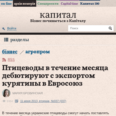
on-line
архів номерів
Спецпроекти
Capital time
Капитал 500
Бізнес починається з Капіталу
Войти
разделы
бізнес
агропром
RSS
Птицеводы в течение месяца
дебютируют с экспортом
курятины в Евросоюз
МАРИЯ БРОВИНСКАЯ
11 июня 2013, вторник, №037 (037)
8364
В течение месяца украинские птицеводы смогут начать поставлять