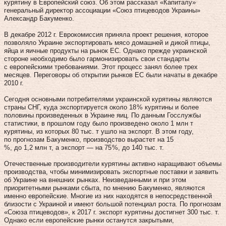
курятину в Европейский союз. Об этом рассказал «Капиталу»
генеральный директор ассоциации «Союз птицеводов Украины»
Александр Бакуменко.
В декабре 2012 г. Еврокомиссия приняла проект решения, которое
позволяло Украине экспортировать мясо домашней и дикой птицы,
яйца и яичные продукты на рынок ЕС. Однако прежде украинской
стороне необходимо было гармонизировать свои стандарты
с европейскими требованиями. Этот процесс занял более трех
месяцев. Переговоры об открытии рынков ЕС были начаты в декабре
2010 г.
Сегодня основными потребителями украинской курятины являются
страны СНГ, куда экспортируется около 18 % курятины и более
половины произведенных в Украине яиц. По данным Госслужбы
статистики, в прошлом году было произведено около 1 млн т
курятины, из которых 80 тыс. т ушло на экспорт. В этом году,
по прогнозам Бакуменко, производство вырастет на 15
%, до 1,2 млн т, а экспорт — на 75 %, до 140 тыс. т.
Отечественные производители курятины активно наращивают объемы
производства, чтобы минимизировать экспортные поставки и заявить
об Украине на внешних рынках. Неизведанными и при этом
приоритетными рынками сбыта, по мнению Бакуменко, являются
именно европейские. Многие из них находятся в непосредственной
близости с Украиной и имеют большой потенциал роста. По прогнозам
«Союза птицеводов», к 2017 г. экспорт курятины достигнет 300 тыс. т.
Однако если европейские рынки останутся закрытыми,