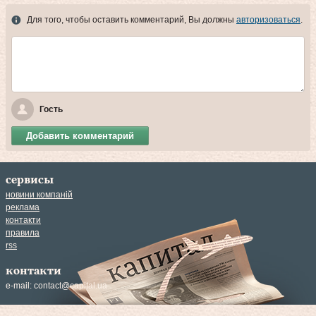
Для того, чтобы оставить комментарий, Вы должны
авторизоваться
.
Гость
Добавить комментарий
сервисы
новини компаній
реклама
контакти
правила
rss
контакти
e-mail:
contact@capital.ua