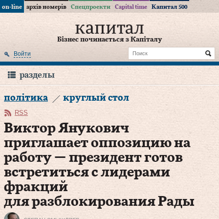
on-line
архів номерів
Спецпроекти
Capital time
Капитал 500
Бізнес починається з Капіталу
Войти
разделы
політика
круглый стол
RSS
Виктор Янукович
приглашает оппозицию на
работу — президент готов
встретиться с лидерами
фракций
для разблокирования Рады