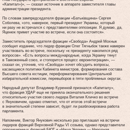
«Капитал»)», — сказал источник в аппарате заместителя главы
администрации президента.
По словам зампредседателя фракции «Батьківщина» Сергея
Соболева, «это, наверное, первый президент Украины, который
ни разу не встречался с представителями оппозиции. Я думаю, да,
Яценюк примет участие во встрече, если она состоится».
Заместитель председателя фракции «Свобода» Андрей Мохнык
сообщил изданию, что лидер фракции Олег Тягныбок также намерен
участвовать во встрече, поскольку «к президенту накопился ряд
вопросов». «Есть вопросы международные, когда Украину тянут
в Таможенный союз, и стопорится процесс евроинтеграции», —
сказал он, уточнив, что «Свобода» хочет обсудить вопросы,
касающиеся политики Кабинета министров, формирования состава
Высшего совета юстиции, переформатирования Центральной
избирательной комиссии, перевыборов в пяти проблемных округах.
Народный депутат Владимир Куренной признался «Капиталу»,
что фракция УДАР еще не приняла окончательного решения
относительно участия своего лидера Виталия Кличко во встрече
с Януковичем, однако отметил, что от итогов этой встречи
в значительной степени зависит, будет ли разблокирована работа
парламента.
Напомним, Виктор Янукович несколько раз приглашал на встречи
лидеров фракций Верховной Рады VI созыва, однако представители
оппозиционных фракций БЮТ и «Наша Украина — Народная