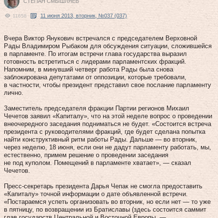
СТЕПАН СМЫШЛЯЕВ
11 июня 2013, вторник, №037 (037)
11658
Вчера Виктор Янукович встречался с председателем Верховной
Рады Владимиром Рыбаком для обсуждения ситуации, сложившейся
в парламенте. По итогам встречи глава государства выразил
готовность встретиться с лидерами парламентских фракций.
Напомним, в минувший четверг работа Рады была снова
заблокирована депутатами от оппозиции, которые требовали,
в частности, чтобы президент представил свое послание парламенту
лично.
Заместитель председателя фракции Партии регионов Михаил
Чечетов заявил «Капиталу», что на этой неделе вопрос о проведении
внеочередного заседания подниматься не будет. «Состоится встреча
президента с руководителями фракций, где будет сделана попытка
найти конструктивный ритм работы Рады. Дальше — во вторник,
через неделю, 18 июня, если они не дадут парламенту работать, мы,
естественно, примем решение о проведении заседания
не под куполом. Помещений в парламенте хватает», — сказал
Чечетов.
Пресс-секретарь президента Дарья Чепак не смогла предоставить
«Капиталу» точной информации о дате объявленной встречи.
«Постараемся успеть организовать во вторник, но если нет — то уже
в пятницу, по возвращении из Братиславы (здесь состоится саммит
глав государств Центральной и Восточной Европы. —