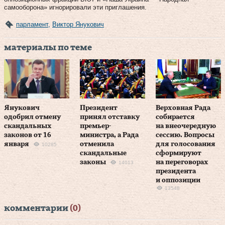
самооборона» игнорировали эти приглашения.
парламент
,
Виктор Янукович
материалы по теме
Янукович
Президент
Верховная Рада
одобрил отмену
принял отставку
собирается
скандальных
премьер-
на внеочередную
законов от 16
министра, а Рада
сессию. Вопросы
января
отменила
для голосования
10285
скандальные
сформируют
законы
на переговорах
14013
президента
и оппозиции
13548
комментарии
(0)