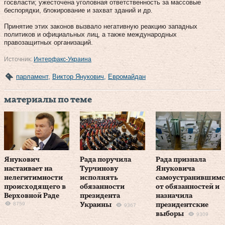
госвласти; ужесточена уголовная ответственность за массовые
беспорядки, блокирование и захват зданий и др.
Принятие этих законов вызвало негативную реакцию западных
политиков и официальных лиц, а также международных
правозащитных организаций.
Источник:
Интерфакс-Украина
парламент
,
Виктор Янукович
,
Евромайдан
материалы по теме
Янукович
Рада поручила
Рада признала
настаивает на
Турчинову
Януковича
нелегитимности
исполнять
самоустранившим
происходящего в
обязанности
от обязанностей и
Верховной Раде
президента
назначила
8759
Украины
президентские
9367
выборы
9309