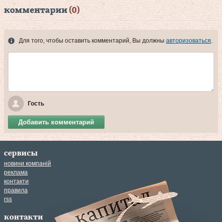
комментарии
(0)
Для того, чтобы оставить комментарий, Вы должны
авторизоваться
.
Гость
Добавить комментарий
сервисы
новини компаній
реклама
контакти
правила
rss
контакти