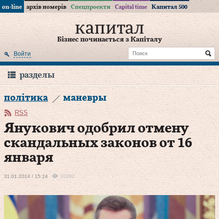
on-line
архів номерів
Спецпроекти
Capital time
Капитал 500
Бізнес починається з Капіталу
Войти
разделы
політика
маневры
RSS
Янукович одобрил отмену
скандальных законов от 16
января
31.01.2014 / 15:14
10282