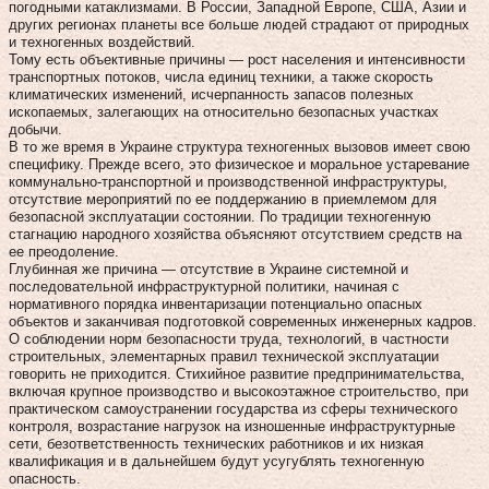
погодными катаклизмами. В России, Западной Европе, США, Азии и
других регионах планеты все больше людей страдают от природных
и техногенных воздействий.
Тому есть объективные причины — рост населения и интенсивности
транспортных потоков, числа единиц техники, а также скорость
климатических изменений, исчерпанность запасов полезных
ископаемых, залегающих на относительно безопасных участках
добычи.
В то же время в Украине структура техногенных вызовов имеет свою
специфику. Прежде всего, это физическое и моральное устаревание
коммунально-транспортной и производственной инфраструктуры,
отсутствие мероприятий по ее поддержанию в приемлемом для
безопасной эксплуатации состоянии. По традиции техногенную
стагнацию народного хозяйства объясняют отсутствием средств на
ее преодоление.
Глубинная же причина — отсутствие в Украине системной и
последовательной инфраструктурной политики, начиная с
нормативного порядка инвентаризации потенциально опасных
объектов и заканчивая подготовкой современных инженерных кадров.
О соблюдении норм безопасности труда, технологий, в частности
строительных, элементарных правил технической эксплуатации
говорить не приходится. Стихийное развитие предпринимательства,
включая крупное производство и высокоэтажное строительство, при
практическом самоустранении государства из сферы технического
контроля, возрастание нагрузок на изношенные инфраструктурные
сети, безответственность технических работников и их низкая
квалификация и в дальнейшем будут усугублять техногенную
опасность.