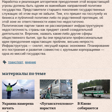
Наработка и реализация алгоритмов преодоления этой возрастающей
угрозы должны быть одним из важнейших направлений политики
государства. Представители старшего поколения государственных
служащих об этом еще не забыли. Тем, кто пришел на госслужбу из
бизнеса и публичной политики либо по родственной протекции, об
этой зоне их ответственности известно недостаточно.
Политические партии также не рассматривают инфраструктурную
недостаточность страны как предмет своей созидательной
деятельности. Впрочем, назвать какие‑либо другие сферы
общественного бытия, где бы они предлагали профессиональные
идеи преодоления нарастающих проблем, весьма непросто.
Инфраструктура — скелет, несущий каркас экономики. Планирование
его построения и развития совместно с крупными корпорациями —
одна из миссий государства.
транспорт
,
мнение
материалы по теме
Украина намерена
«Лугансктепловоз»
В Киеве
начать
нарастил
собираются