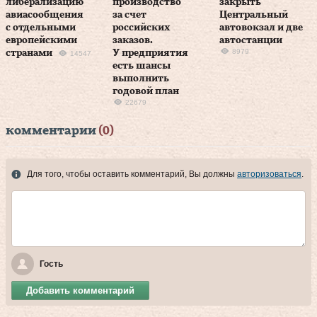
либерализацию
производство
закрыть
авиасообщения
за счет
Центральный
с отдельными
российских
автовокзал и две
европейскими
заказов.
автостанции
8979
странами
У предприятия
14547
есть шансы
выполнить
годовой план
22679
комментарии
(0)
Для того, чтобы оставить комментарий, Вы должны
авторизоваться
.
Гость
Добавить комментарий