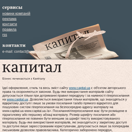
сервисы
новини компаній
реклама
контакти
правила
rss
контакти
e-mail:
contact@capital.ua
Бізнес починається з Капіталу
Ідеї оформлення, стиль та весь зміст сайту
www.capital.ua
є об'єктом авторського
права та охороняються законом. Будь-яке використання матеріалів сайту
допускається тільки при дотриманні правил передруку і за наявності гіперпосилання
на
www.capital.ua
. Дозволяється використання тільки матеріалів, що знаходяться у
відкритому доступі і лише за умови посилання та/або прямого відкритого для
пошукових систем гіперпосилання на безпосередню адресу матеріалу на
www.capital.ua www.capital.ua /a>. Посилання/гіперпосилання має бути розміщене в
підзаголовку або першому абзаці матеріалу. Розмір шрифту посилання або
гіперпосилання не повинен бути меншим за шрифт тексту використовуваного
матеріалу. Будь-яке використання матеріалів, які знаходяться у закритому доступі
та доступні лише зареєстрованим користувачам, допускається лише за попереднім
письмовим дозволом правовласника. Категорично заборонено передрук,