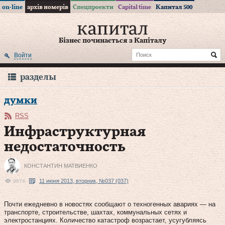
on-line
архів номерів
Спецпроекти
Capital time
Капитал 500
Бізнес починається з Капіталу
Войти
разделы
думки
RSS
Инфраструктурная
недостаточность
КОНСТАНТИН МАТВИЕНКО
11 июня 2013, вторник, №037 (037)
9874
Почти ежедневно в новостях сообщают о техногенных авариях — на
транспорте, строительстве, шахтах, коммунальных сетях и
электростанциях. Количество катастроф возрастает, усугубляясь