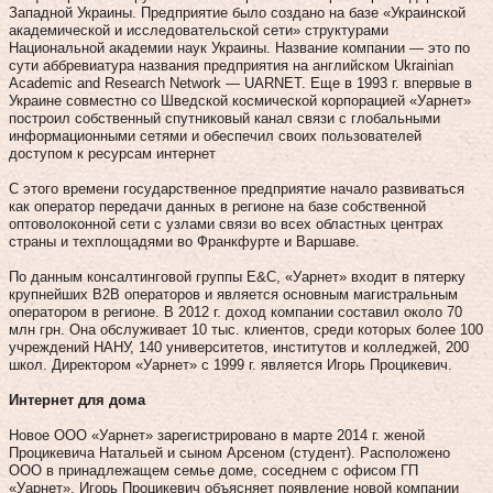
Западной Украины. Предприятие было создано на базе «Украинской
академической и исследовательской сети» структурами
Национальной академии наук Украины. Название компании — это по
сути аббревиатура названия предприятия на английском Ukrainian
Academic and Research Network — UARNET. Еще в 1993 г. впервые в
Украине совместно со Шведской космической корпорацией «Уарнет»
построил собственный спутниковый канал связи с глобальными
информационными сетями и обеспечил своих пользователей
доступом к ресурсам интернет
С этого времени государственное предприятие начало развиваться
как оператор передачи данных в регионе на базе собственной
оптоволоконной сети с узлами связи во всех областных центрах
страны и техплощадями во Франкфурте и Варшаве.
По данным консалтинговой группы E&C, «Уарнет» входит в пятерку
крупнейших B2B операторов и является основным магистральным
оператором в регионе. В 2012 г. доход компании составил около 70
млн грн. Она обслуживает 10 тыс. клиентов, среди которых более 100
учреждений НАНУ, 140 университетов, институтов и колледжей, 200
школ. Директором «Уарнет» с 1999 г. является Игорь Процикевич.
Интернет для дома
Новое ООО «Уарнет» зарегистрировано в марте 2014 г. женой
Процикевича Натальей и сыном Арсеном (студент). Расположено
ООО в принадлежащем семье доме, соседнем с офисом ГП
«Уарнет». Игорь Процикевич объясняет появление новой компании