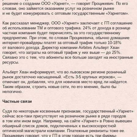
решение о создании ООО «Уарнет», — говорит Процикевич. По его
словам, оно займется оказанием услуг на розничном рынке
и не будет конкурировать с оптовым государственным «Уарнетом».
Как рассказал менеджер, ООО «Уарнет» заключает с ГП соглашение
об использовании ТМ и оптового трафика. 24 % от дохода в рознице
частная компания будет перечислять за это государственному
предприятию. При этом, по словам Процикевича, обычно домашние
интернет-провайдеры платят за оптовый трафик только 10‑18 %
от валового дохода. Директор компании Airbites Альберт Хван
говорит, что затраты на оптовый трафик у них выше — до 25 %.
Связано это с тем, что абоненты все больше заходят на иностранные
ресурсы.
Альберт Хван информирует, что во львовском регионе розничный
рынок достаточно насыщенный. «Есть 3‑5 крупных игроков», —
отмечает он, добавляя, что для новичков место вряд ли найдется.
Таким образом, строить новые сети, по его мнению, было бы
нелогично.
Частные связи
Судя по некоторым косвенным признакам, государственный «Уарнет»
сейчас все‑таки присутствует на розничном рынке в ряде городов
в том или ином виде. Например, на сайте «Уарнет» в Ровно вывешен
обширный список домов, подключенных к высокоскоростной
оптической магистрали компании. Платежные реквизиты тоже ее.
Процикевич говорит, что у ГП в этом городе есть три фирмы-