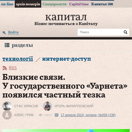
on-line
архів номерів
Спецпроекти
Capital time
Капитал 500
Бізнес починається з Капіталу
Войти
разделы
технології
интернет-доступ
RSS
Близкие связи.
У государственного «Уарнета»
появился частный тезка
СТАC ЮРАСОВ
ИГОРЬ ФИЛИППОВСКИЙ
АЛЕКС ГРИБ
17 апреля 2014, четверг, №059 (236)
13937