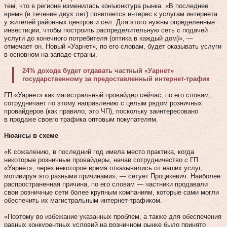
тем, что в регионе изменилась конъюнктура рынка. «В последнее
время (в течение двух лет) появляется интерес к услугам интернета
у жителей районных центров и сел. Для этого нужны определенные
инвестиции, чтобы построить распределительную сеть с подачей
услуги до конечного потребителя (оптика в каждый дом)», —
отмечает он. Новый «Уарнет», по его словам, будет оказывать услуги
в основном на западе страны.
24% дохода будет отдавать частный «Уарнет»
государственному за предоставленный интернет-трафик
ГП «Уарнет» как магистральный провайдер сейчас, по его словам,
сотрудничает по этому направлению с целым рядом розничных
провайдеров (как правило, это ЧП), поскольку заинтересовано
в продаже своего трафика оптовым покупателям.
Нюансы в схеме
«К сожалению, в последний год имела место практика, когда
некоторые розничные провайдеры, начав сотрудничество с ГП
«Уарнет», через некоторое время отказывались от наших услуг,
мотивируя это разными причинами», — сетует Процикевич. Наиболее
распространенная причина, по его словам — частники продавали
свои розничные сети более крупным компаниям, которые сами могли
обеспечить их магистральным интернет-трафиком.
«Поэтому во избежание указанных проблем, а также для обеспечения
равных конкурентных условий на розничном рынке было принято