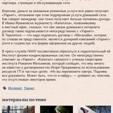
партнера, строящие и обслуживающие сети.
Впрочем, деньги за оказанные розничные услуги все равно получает
«Уарнет», оплачивая при этом подрядчикам услуги домашней сети.
Как говорит менеджер, они точно получают больше половины дохода.
В Ивано-Франковске журналисту «Капитала», позвонившему
в местный офис, сказали, что при заказе домашнего интернета
договор также подписывается непосредственно с «Уарнет».
В Тернополе — что надо подписать договор с «Мегалайн», которая,
по словам ее представителя, является дочерней компанией «Уарнет»
(хотя в госреестре эта фирма оформлена на других людей).
В пресс-службе НАНУ посоветовали обратиться в подконтрольный ей
Институт физики конденсированных систем. Он непосредственно
отвечает за «Уарнет». «Капитал» связался с ученым секретарем
института Романом Мельником, который сообщил, что ему ничего
не известно о договоренностях Игоря Процикевича по использованию
ресурсов ГП в частных целях. «Но вы перезвоните завтра. Подниму
все документы. Может быть, что‑то и найду», — добавил он, пояснив,
что отсутствовал некоторое время.
Интернет
,
Уарнет
материалы по теме