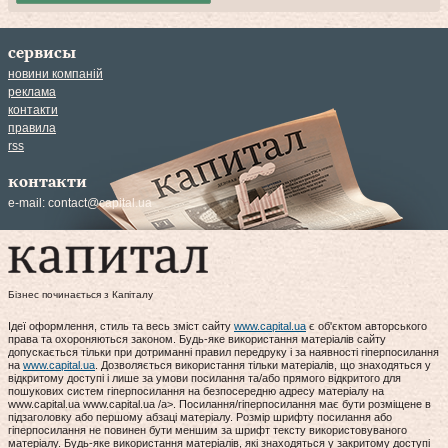
сервисы
новини компаній
реклама
контакти
правила
rss
контакти
e-mail:
contact@capital.ua
Бізнес починається з Капіталу
Ідеї оформлення, стиль та весь зміст сайту
www.capital.ua
є об'єктом авторського
права та охороняються законом. Будь-яке використання матеріалів сайту
допускається тільки при дотриманні правил передруку і за наявності гіперпосилання
на
www.capital.ua
. Дозволяється використання тільки матеріалів, що знаходяться у
відкритому доступі і лише за умови посилання та/або прямого відкритого для
пошукових систем гіперпосилання на безпосередню адресу матеріалу на
www.capital.ua www.capital.ua /a>. Посилання/гіперпосилання має бути розміщене в
підзаголовку або першому абзаці матеріалу. Розмір шрифту посилання або
гіперпосилання не повинен бути меншим за шрифт тексту використовуваного
матеріалу. Будь-яке використання матеріалів, які знаходяться у закритому доступі