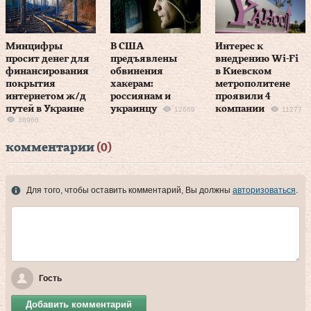
Минцифры
В США
Интерес к
просит денег для
предъявлены
внедрению Wi-Fi
финансирования
обвинения
в Киевском
покрытия
хакерам:
метрополитене
интернетом ж/д
россиянам и
проявили 4
путей в Украине
украинцу
компании
12669
11277
36966
комментарии
(0)
Для того, чтобы оставить комментарий, Вы должны
авторизоваться
.
Гость
Добавить комментарий