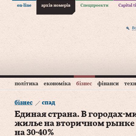
on-line
архів номерів
Спецпроекти
Capital 
В
політика
економіка
бізнес
фінанси
техн
бізнес
спад
Единая страна. В городах-
жилье на вторичном рынке
на 30‑40 %