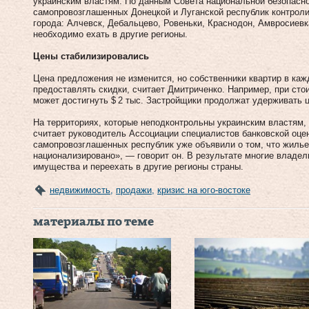
украинским властям. По данным Совета национальной безопасно
самопровозглашенных Донецкой и Луганской республик контрол
города: Алчевск, Дебальцево, Ровеньки, Краснодон, Амвросиевк
необходимо ехать в другие регионы.
Цены стабилизировались
Цена предложения не изменится, но собственники квартир в каж
предоставлять скидки, считает Дмитриченко. Например, при стои
может достигнуть $ 2 тыс. Застройщики продолжат удерживать ц
На территориях, которые неподконтрольны украинским властям, ц
считает руководитель Ассоциации специалистов банковской оце
самопровозглашенных республик уже объявили о том, что жиль
национализировано», — говорит он. В результате многие владел
имущества и переехать в другие регионы страны.
недвижимость
,
продажи
,
кризис на юго-востоке
материалы по теме