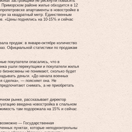
гионах застройщики не рискнули повысить
в Приморском районе жилье обходится в 12
непропетровске апартаменты в новостройке в
. грн за квадратный метр. Единственным
в. «Цены поднялись на 10‑15 % и сейчас
вала продаж: в январе-октябре количество
 раз. Официальной статистики по продажам
ные покупатели опасались, что в
ынка ушли перекупщики и покупатели жилья
е бизнесмены не понимают, сколько будет
ладывать деньги. «До начала военных
я сделка», — поясняет она. Не
предпочитают снимать, а не приобретать
ичном рынке, рассказывает директор
луатацию введена новостройка в спальном
ижимость там подорожала на 15 % и сейчас
невозможно — Государственная
еленных пунктах, которые неподконтрольны