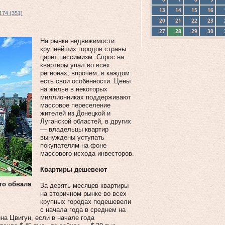
13
14
15
16
174 (351)
20
21
22
23
27
28
29
30
На рынке недвижимости
крупнейших городов страны
царит пессимизм. Спрос на
квартиры упал во всех
регионах, впрочем, в каждом
есть свои особенности. Цены
на жилье в некоторых
миллионниках поддерживают
массовое переселение
жителей из Донецкой и
Луганской областей, в других
— владельцы квартир
вынуждены уступать
покупателям на фоне
массового исхода инвесторов.
Квартиры дешевеют
го обвала
За девять месяцев квартиры
на вторичном рынке во всех
крупных городах подешевели
с начала года в среднем на
на Цвигун, если в начале года