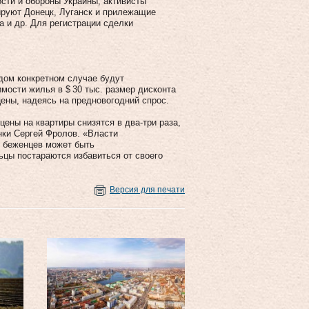
сти и обороны Украины, активисты
ируют Донецк, Луганск и прилежащие
а и др. Для регистрации сделки
дом конкретном случае будут
мости жилья в $ 30 тыс. размер дисконта
ены, надеясь на предновогодний спрос.
ены на квартиры снизятся в два-три раза,
нки Сергей Фролов. «Власти
е беженцев может быть
ьцы постараются избавиться от своего
Версия для печати