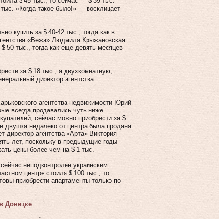
ила $ 45 тыс., то сейчас — $ 39 тыс.
 тыс. «Когда такое было!» — восклицает
о купить за $ 40‑42 тыс., тогда как в
 агентства «Вежа» Людмила Крыжановская.
 50 тыс., тогда как еще девять месяцев
сти за $ 18 тыс., а двухкомнатную,
генеральный директор агентства
Харьковского агентства недвижимости Юрий
орые всегда продавались чуть ниже
купателей, сейчас можно приобрести за $
жье двушка недалеко от центра была продана
ает директор агентства «Арта» Виктория
ять лет, поскольку в предыдущие годы
ть цены более чем на $ 1 тыс.
 сейчас неподконтролен украинским
астном центре стоила $ 100 тыс., то
отовы приобрести апартаменты только по
 в Донецке