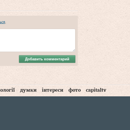
ься
.
Добавить комментарий
ології
думки
інтереси
фото
capitaltv