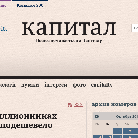
time
Капитал 500
ойти
Бізнес починається з Капіталу
ології
думки
інтереси
фото
capitaltv
архив номеров
RSS
миллионниках
Октябрь
201
 подешевело
Пн
Вт
Ср
Чт
П
1
2
6
7
8
9