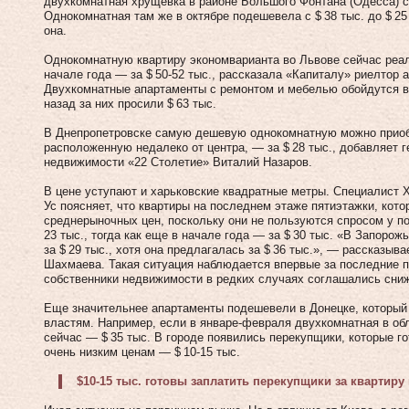
двухкомнатная хрущевка в районе Большого Фонтана (Одесса) сто
Однокомнатная там же в октябре подешевела с $ 38 тыс. до $ 25
она.
Однокомнатную квартиру экономварианта во Львове сейчас реальн
начале года — за $ 50‑52 тыс., рассказала «Капиталу» риелтор
Двухкомнатные апартаменты с ремонтом и мебелью обойдутся в $
назад за них просили $ 63 тыс.
В Днепропетровске самую дешевую однокомнатную можно приобре
расположенную недалеко от центра, — за $ 28 тыс., добавляет 
недвижимости «22 Столетие» Виталий Назаров.
В цене уступают и харьковские квадратные метры. Специалист 
Ус поясняет, что квартиры на последнем этаже пятиэтажки, кот
среднерыночных цен, поскольку они не пользуются спросом у по
23 тыс., тогда как еще в начале года — за $ 30 тыс. «В Запоро
за $ 29 тыс., хотя она предлагалась за $ 36 тыс.», — рассказыв
Шахмаева. Такая ситуация наблюдается впервые за последние п
собственники недвижимости в редких случаях соглашались снижа
Еще значительнее апартаменты подешевели в Донецке, который
властям. Например, если в январе-февраля двухкомнатная в обл
сейчас — $ 35 тыс. В городе появились перекупщики, которые г
очень низким ценам — $ 10‑15 тыс.
$10‑15 тыс. готовы заплатить перекупщики за квартиру