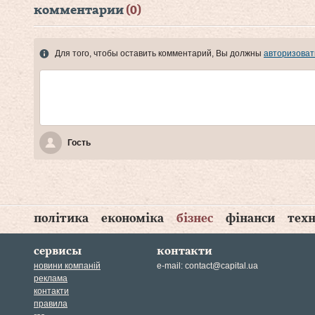
комментарии
(0)
Для того, чтобы оставить комментарий, Вы должны
авторизоват
Гость
політика
економіка
бізнес
фінанси
техн
сервисы
контакти
новини компаній
e-mail:
contact@capital.ua
реклама
контакти
правила