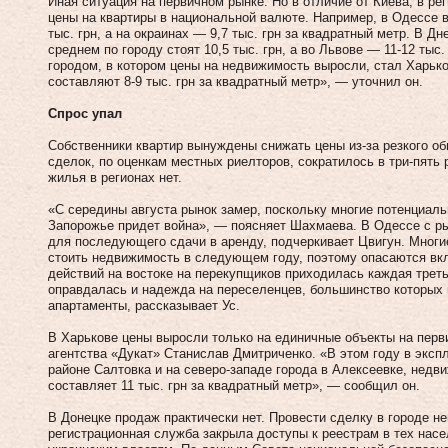
Иная ситуация на первичном рынке. Но в отличие от Киева, в ре
цены на квартиры в национальной валюте. Например, в Одессе 
тыс. грн, а на окраинах — 9,7 тыс. грн за квадратный метр. В Д
среднем по городу стоят 10,5 тыс. грн, а во Львове — 11‑12 тыс
городом, в котором цены на недвижимость выросли, стал Харько
составляют 8‑9 тыс. грн за квадратный метр», — уточнил он.
Спрос упал
Собственники квартир вынуждены снижать цены из‑за резкого об
сделок, по оценкам местных риелторов, сократилось в три-пять
жилья в регионах нет.
«С середины августа рынок замер, поскольку многие потенциаль
Запорожье придет война», — поясняет Шахмаева. В Одессе с р
для последующего сдачи в аренду, подчеркивает Цвигун. Многи
стоить недвижимость в следующем году, поэтому опасаются вк
действий на востоке на перекупщиков приходилась каждая треть
оправдалась и надежда на переселенцев, большинство которых 
апартаменты, рассказывает Ус.
В Харькове цены выросли только на единичные объекты на перв
агентства «Дукат» Станислав Дмитриченко. «В этом году в эксп
районе Салтовка и на северо-западе города в Алексеевке, недв
составляет 11 тыс. грн за квадратный метр», — сообщил он.
В Донецке продаж практически нет. Провести сделку в городе 
регистрационная служба закрыла доступы к реестрам в тех нас