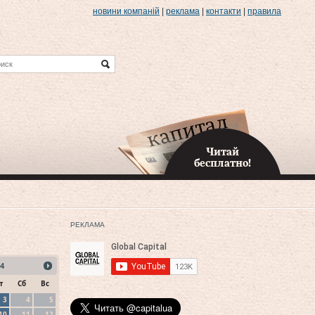
новини компаній
|
реклама
|
контакти
|
правила
Читай
бесплатно!
РЕКЛАМА
4
т
Сб
Вс
3
4
5
10
11
12