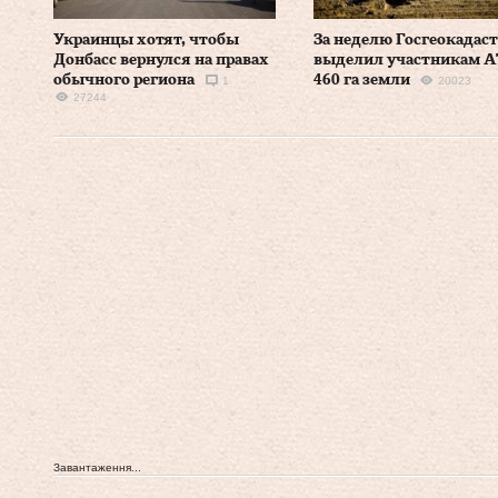
Украинцы хотят, чтобы
За неделю Госгеокадас
Донбасс вернулся на правах
выделил участникам 
обычного региона
460 га земли
1
20023
27244
Завантаження...