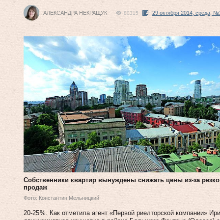
АЛЕКСАНДРА НЕКРАЩУК
29 октября 2014, среда, №
80315
Собственники квартир вынуждены снижать цены из‑за резко
продаж
Фото: Константин Мельницкий
20‑25 %. Как отметила агент «Первой риелторской компании» Ири