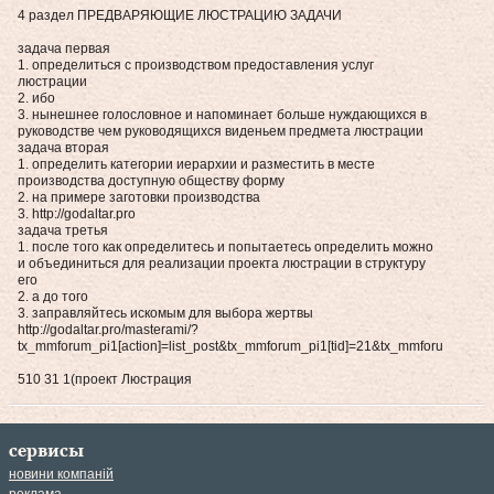
4 раздел ПРЕДВАРЯЮЩИЕ ЛЮСТРАЦИЮ ЗАДАЧИ
задача первая
1. определиться с производством предоставления услуг
люстрации
2. ибо
3. нынешнее голословное и напоминает больше нуждающихся в
руководстве чем руководящихся виденьем предмета люстрации
задача вторая
1. определить категории иерархии и разместить в месте
производства доступную обществу форму
2. на примере заготовки производства
3. http://godaltar.pro
задача третья
1. после того как определитесь и попытаетесь определить можно
и объединиться для реализации проекта люстрации в структуру
его
2. а до того
3. заправляйтесь искомым для выбора жертвы
http://godaltar.pro/masterami/?
tx_mmforum_pi1[action]=list_post&tx_mmforum_pi1[tid]=21&tx_mmforum_pi1[fi
510 31 1(проект Люстрация
сервисы
новини компаній