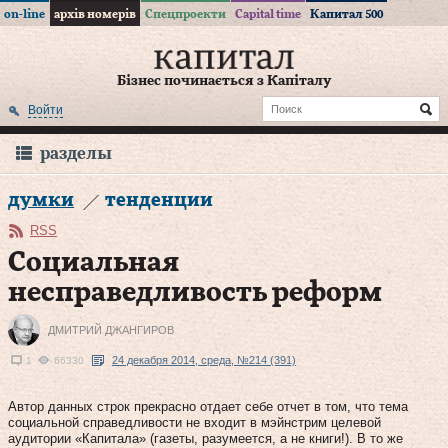
on-line
архів номерів
Спецпроекти
Capital time
Капитал 500
Бізнес починається з Капіталу
Войти
разделы
думки
тенденции
RSS
Социальная
несправедливость реформ
ДМИТРИЙ ДЖАНГИРОВ
24 декабря 2014, среда, №214 (391)
1
66330
Автор данных строк прекрасно отдает себе отчет в том, что тема
социальной справедливости не входит в мэйнстрим целевой
аудитории «Капитала» (газеты, разумеется, а не книги!). В то же