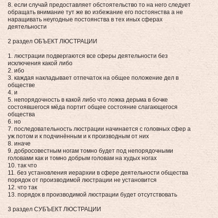
8. если случай предоставляет обстоятельство то на него следует
обращать внимание тут же во избежание его постоянства а не
наращивать неугодные постоянства в тех иных сферах
деятельности
2 раздел ОБЪЕКТ ЛЮСТРАЦИИ
1. люстрации подвергаются все сферы деятельности без
исключения какой либо
2. ибо
3. каждая накладывает отпечаток на общее положение дел в
обществе
4. и
5. непорядочность в какой либо что ложка дерьма в бочке
состоявшегося мёда портит общее состояние слагающегося
общества
6. но
7. последовательность люстрации начинается с головных сфер а
уж потом и к подчинённым и к производным от них
8. иначе
9. добросовестным ногам томно будет под непорядочными
головами как и томно добрым головам на худых ногах
10. так что
11. без установления иерархии в сфере деятельности общества
порядок от производимой люстрации не установится
12. что так
13. порядок в производимой люстрации будет отсутствовать
3 раздел СУБЪЕКТ ЛЮСТРАЦИИ