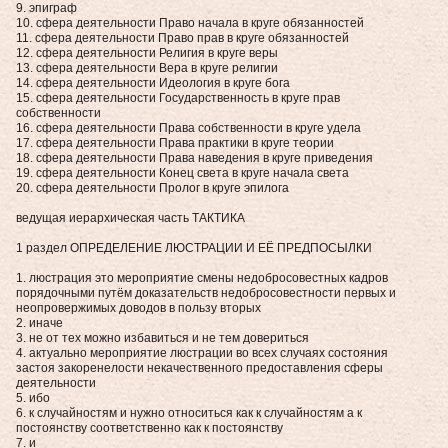
9. эпиграф
10. сфера деятельности Право начала в круге обязанностей
11. сфера деятельности Право прав в круге обязанностей
12. сфера деятельности Религия в круге веры
13. сфера деятельности Вера в круге религии
14. сфера деятельности Идеология в круге бога
15. сфера деятельности Государственность в круге прав
собственности
16. сфера деятельности Права собственности в круге удела
17. сфера деятельности Права практики в круге теории
18. сфера деятельности Права наведения в круге приведения
19. сфера деятельности Конец света в круге начала света
20. сфера деятельности Пролог в круге эпилога
ведущая иерархическая часть ТАКТИКА
1 раздел ОПРЕДЕЛЕНИЕ ЛЮСТРАЦИИ И ЕЁ ПРЕДПОСЫЛКИ
1. люстрация это мероприятие смены недобросовестных кадров
порядочными путём доказательств недобросовестности первых и
неопровержимых доводов в пользу вторых
2. иначе
3. не от тех можно избавиться и не тем довериться
4. актуально мероприятие люстрации во всех случаях состояния
застоя закоренелости некачественного предоставления сферы
деятельности
5. ибо
6. к случайностям и нужно относиться как к случайностям а к
постоянству соответственно как к постоянству
7. и