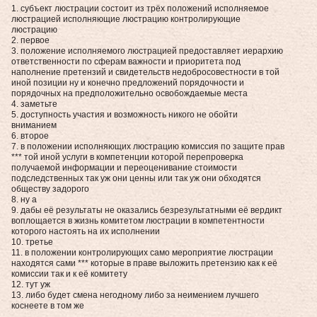
1. субъект люстрации состоит из трёх положений исполняемое
люстрацией исполняющие люстрацию контролирующие
люстрацию
2. первое
3. положение исполняемого люстрацией предоставляет иерархию
ответственности по сферам важности и приоритета под
наполнение претензий и свидетельств недобросовестности в той
иной позиции ну и конечно предложений порядочности и
порядочных на предположительно освобождаемые места
4. заметьте
5. доступность участия и возможность никого не обойти
вниманием
6. второе
7. в положении исполняющих люстрацию комиссия по защите прав
*** той иной услуги в компетенции которой перепроверка
получаемой информации и переоценивание стоимости
подследственных так уж они ценны или так уж они обходятся
обществу задорого
8. ну а
9. дабы её результаты не оказались безрезультатными её вердикт
воплощается в жизнь комитетом люстрации в компетентности
которого настоять на их исполнении
10. третье
11. в положении контролирующих само мероприятие люстрации
находятся сами *** которые в праве выложить претензию как к её
комиссии так и к её комитету
12. тут уж
13. либо будет смена негодному либо за неимением лучшего
коснеете в том же