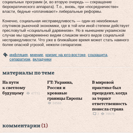
социальных программ (и, во вторую очередь — сокращение
бюрократического аппарата). Т.о., вновь, при «посредничестве»
власти, бедные «оплачивают» либеральные реформы.
Конечно, социальная несправедливость — один из неизбежных
спутников рыночной экономики, где в той или иной степени действует
пресловутый «социальный дарвинизм». Но в нынешнем украинском
случае мы одновременно видим слишком много видов социальной
несправедливости. Что уже в ближайшее время может стать намного
более опасной угрозой, нежели сепаратизм.
инфляция
,
мнение
,
кризис на юго-востоке
,
соцзащита
,
сепаратизм
,
вкладчики
материалы по теме
На пути
FT: Украина,
В мировой
к светлому
Россия и
практике был
будущему
кровавые
прецедент, когда
47771
границы Европы
за теракт
24568
ответственность
понесла страна
2
70576
комментарии
(1)