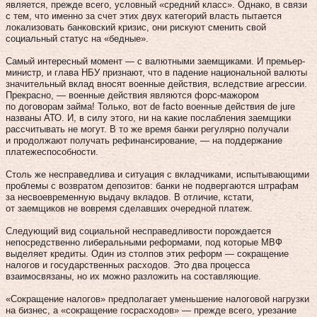
является, прежде всего, условный «средний класс». Однако, в связи
с тем, что именно за счет этих двух категорий власть пытается
локализовать банковский кризис, они рискуют сменить свой
социальный статус на «бедные».
Самый интересный момент — с валютными заемщиками. И премьер-
министр, и глава НБУ признают, что в падение национальной валюты
значительный вклад вносят военные действия, вследствие агрессии.
Прекрасно, — военные действия являются форс-мажором
по договорам займа! Только, вот de facto военные действия de jure
названы АТО. И, в силу этого, ни на какие послабления заемщики
рассчитывать не могут. В то же время банки регулярно получали
и продолжают получать рефинансирование, — на поддержание
платежеспособности.
Столь же несправедлива и ситуация с вкладчиками, испытывающими
проблемы с возвратом депозитов: банки не подвергаются штрафам
за несвоевременную выдачу вкладов. В отличие, кстати,
от заемщиков не вовремя сделавших очередной платеж.
Следующий вид социальной несправедливости порождается
непосредственно либеральными реформами, под которые МВФ
выделяет кредиты. Один из столпов этих реформ — сокращение
налогов и государственных расходов. Это два процесса
взаимосвязаны, но их можно разложить на составляющие.
«Сокращение налогов» предполагает уменьшение налоговой нагрузки
на бизнес, а «сокращение госрасходов» — прежде всего, урезание