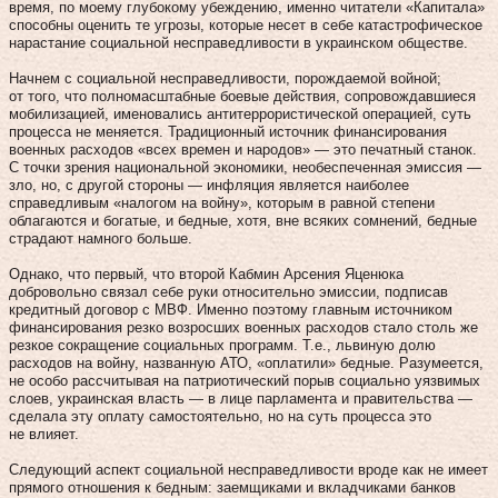
время, по моему глубокому убеждению, именно читатели «Капитала»
способны оценить те угрозы, которые несет в себе катастрофическое
нарастание социальной несправедливости в украинском обществе.
Начнем с социальной несправедливости, порождаемой войной;
от того, что полномасштабные боевые действия, сопровождавшиеся
мобилизацией, именовались антитеррористической операцией, суть
процесса не меняется. Традиционный источник финансирования
военных расходов «всех времен и народов» — это печатный станок.
С точки зрения национальной экономики, необеспеченная эмиссия —
зло, но, с другой стороны — инфляция является наиболее
справедливым «налогом на войну», которым в равной степени
облагаются и богатые, и бедные, хотя, вне всяких сомнений, бедные
страдают намного больше.
Однако, что первый, что второй Кабмин Арсения Яценюка
добровольно связал себе руки относительно эмиссии, подписав
кредитный договор с МВФ. Именно поэтому главным источником
финансирования резко возросших военных расходов стало столь же
резкое сокращение социальных программ. Т.е., львиную долю
расходов на войну, названную АТО, «оплатили» бедные. Разумеется,
не особо рассчитывая на патриотический порыв социально уязвимых
слоев, украинская власть — в лице парламента и правительства —
сделала эту оплату самостоятельно, но на суть процесса это
не влияет.
Следующий аспект социальной несправедливости вроде как не имеет
прямого отношения к бедным: заемщиками и вкладчиками банков