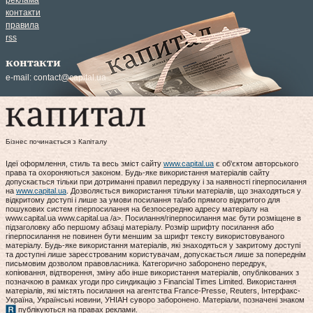
реклама
контакти
правила
rss
контакти
e-mail:
contact@capital.ua
Бізнес починається з Капіталу
Ідеї оформлення, стиль та весь зміст сайту
www.capital.ua
є об'єктом авторського
права та охороняються законом. Будь-яке використання матеріалів сайту
допускається тільки при дотриманні правил передруку і за наявності гіперпосилання
на
www.capital.ua
. Дозволяється використання тільки матеріалів, що знаходяться у
відкритому доступі і лише за умови посилання та/або прямого відкритого для
пошукових систем гіперпосилання на безпосередню адресу матеріалу на
www.capital.ua www.capital.ua /a>. Посилання/гіперпосилання має бути розміщене в
підзаголовку або першому абзаці матеріалу. Розмір шрифту посилання або
гіперпосилання не повинен бути меншим за шрифт тексту використовуваного
матеріалу. Будь-яке використання матеріалів, які знаходяться у закритому доступі
та доступні лише зареєстрованим користувачам, допускається лише за попереднім
письмовим дозволом правовласника. Категорично заборонено передрук,
копіювання, відтворення, зміну або інше використання матеріалів, опублікованих з
позначкою в рамках угоди про синдикацію з Financial Times Limited. Використання
матеріалів, які містять посилання на агентства France-Presse, Reuters, Інтерфакс-
Україна, Українські новини, УНІАН суворо заборонено. Матеріали, позначені знаком
публікуються на правах реклами.