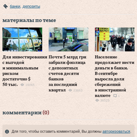
банки
,
депозиты
материалы по теме
Для инвестирования
Почти 5 млрд грн
Население
с выгодой
забрали физлица
продолжает нести
и минимальным
с депозитных
деньги в банки.
риском
счетов десяти
В сентябре
достаточно $
банков
выросла доля
50 тыс.
за последний
сбережений
15065
квартал
в иностранной
23663
валюте
1
36525
комментарии
(0)
Для того, чтобы оставить комментарий, Вы должны
авторизоваться
.