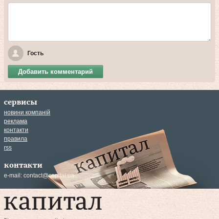
Гость
Добавить комментарий
сервисы
новини компаній
реклама
контакти
правила
rss
контакти
e-mail:
contact@capital.ua