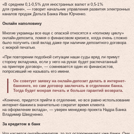
«В среднем 0,1‑0,5 % для иностранных валют и 0,5‑1 %
для гривни», — говорит начальник управления развития электронных
каналов продаж Дельта Банка Иван Юрченко.
Онлайн наполовину
Многие украинцы все еще с опаской относятся к «полному циклу»
онлайн-депозита, помня о финансовом кризисе, когда очень сложно
было получить свой вклад даже при наличии депозитного договора
с мокрой печатью.
«При повторении подобной ситуации наши суды вряд ли примут
сторону вкладчика, если у него на руках будет распечатанный
на принтере договор», — сомневается один из финансистов,
попросивший не называть его имени.
Он советует заявку на онлайн-депозит делать в интернет-
банкинге, но сам договор заключать в отделении банка.
Тогда будет мокрая печать и больше гарантий возврата.
«Конечно, придется прийти в отделение, но все равно использование
интернет-банкинга значительно сократит время клиента
на оформление вклада», — уверен менеджер проекта Надра Банка
Владимир Шведченко.
За кредитом в банк
Что касается онлайн-кредитов, то тут осторожничают уже банки. Они