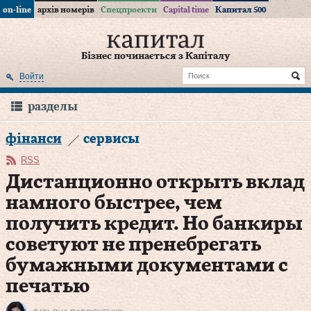
on-line
архів номерів
Спецпроекти
Capital time
Капитал 500
Бізнес починається з Капіталу
Войти
разделы
фінанси
сервисы
RSS
Дистанционно открыть вклад
намного быстрее, чем
получить кредит. Но банкиры
советуют не пренебрегать
бумажными документами с
печатью