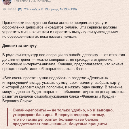
ТАТЬЯНА ПАВЛЮЧЕНКО
23 октября 2013, среда, №130 (130)
10034
Практически все крупные банки активно продвигают услуги
оформления депозитов и кредитов онлайн. Эти сервисы должны
упростить жизнь клиентам и нарастить выручку финучреждениям,
но совершенными их пока назвать нельзя.
Депозит за минуту
В ряде финструктур все операции по онлайн-депозиту — от открытия
до снятия денег — можно совершить, не приходя в отделение,
с помощью интернет-банкинга. Конечно, предполагается, что клиент
прежде позаботился об открытии счета в банке.
«Все очень просто: нужно подобрать в разделе «Депозиты»
интересующий вклад, указать сумму, срок, валюту, выбрать карту,
с которой депозит будет пополнен, и нажать одну кнопку. В течение
минуты депозит будет открыт!» — объясняет директор департамента
развития каналов самообслуживания банка «Финансы и Кредит»
Вероника Спирке.
Онлайн-депозиты — не только удобно, но и выгодно,
утверждают банкиры. В первую очередь потому,
что по таким депозитам большинство банков
предоставляет повышенные, бонусные проценты.