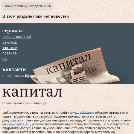
воскресенье, 9 августа 2026
В этом разделе пока нет новостей
сервисы
новини компаній
реклама
контакти
правила
rss
контакти
e-mail:
contact@capital.ua
Бізнес починається з Капіталу
Ідеї оформлення, стиль та весь зміст сайту
www.capital.ua
є об'єктом авторського
права та охороняються законом. Будь-яке використання матеріалів сайту
допускається тільки при дотриманні правил передруку і за наявності гіперпосилання
на
www.capital.ua
. Дозволяється використання тільки матеріалів, що знаходяться у
відкритому доступі і лише за умови посилання та/або прямого відкритого для
пошукових систем гіперпосилання на безпосередню адресу матеріалу на