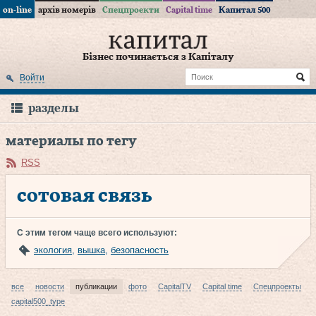
on-line
архів номерів
Спецпроекти
Capital time
Капитал 500
Бізнес починається з Капіталу
Войти
разделы
материалы по тегу
RSS
сотовая связь
С этим тегом чаще всего используют:
экология
,
вышка
,
безопасность
все
новости
публикации
фото
CapitalTV
Capital time
Спецпроекты
capital500_type