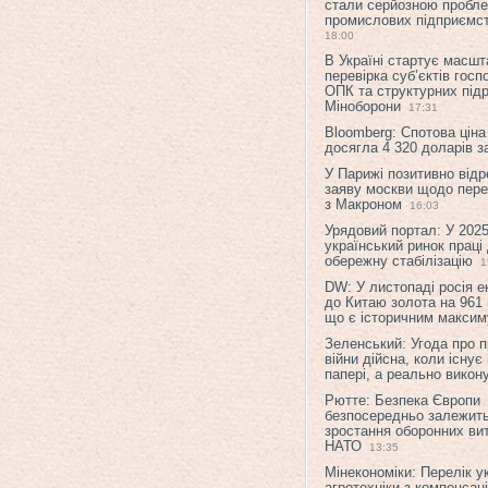
стали серйозною пробл
промислових підприємст
18:00
В Україні стартує масшт
перевірка суб’єктів гос
ОПК та структурних підр
Міноборони
17:31
Bloomberg: Спотова ціна
досягла 4 320 доларів з
У Парижі позитивно відр
заяву москви щодо перег
з Макроном
16:03
Урядовий портал: У 2025
український ринок праці
обережну стабілізацію
1
DW: У листопаді росія 
до Китаю золота на 961 
що є історичним макси
Зеленський: Угода про 
війни дійсна, коли існує
папері, а реально викон
Рютте: Безпека Європи
безпосередньо залежить
зростання оборонних вит
НАТО
13:35
Мінекономіки: Перелік у
агротехніки з компенсац