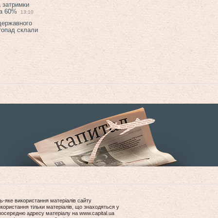
а затримки
на 60%
13:10
 державного
топад склали
ь-яке використання матеріалів сайту
користання тільки матеріалів, що знаходяться у
посередню адресу матеріалу на www.capital.ua