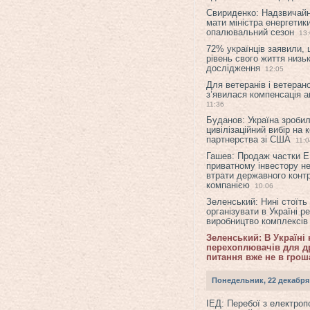
Свириденко: Надзвичай
мати міністра енергетик
опалювальний сезон
13
72% українців заявили,
рівень свого життя низьк
дослідження
12:05
Для ветеранів і ветерано
з’явилася компенсація а
11:36
Буданов: Україна зроби
цивілізаційний вибір на 
партнерства зі США
11:0
Гашев: Продаж частки 
приватному інвестору н
втрати державного конт
компанією
10:06
Зеленський: Нині стоїть
організувати в Україні р
виробництво комплексі
Зеленський: В Україні
перехоплювачів для др
питання вже не в грош
Понедельник, 22 декабря
ІЕД: Перебої з електро