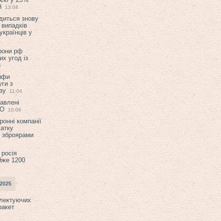
й
13:04
диться знову
 випадків
українців у
орони рф
их угод із
6
ифи
ги з
зу
11:04
авлені
ТО
10:06
ронні компанії
атку
и зброярами
 росія
йже 1200
2025
плектуючих
ракет