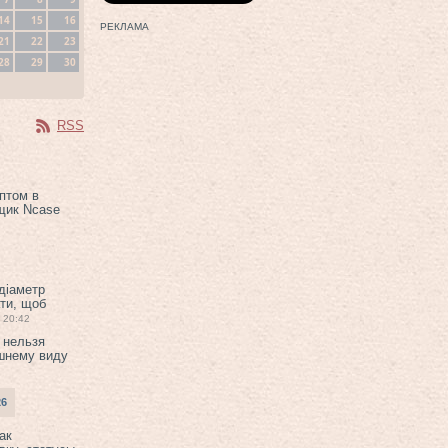
14
15
16
РЕКЛАМА
21
22
23
28
29
30
RSS
птом в
щик Ncase
 діаметр
ти, щоб
20:42
 нельзя
шнему виду
26
ак