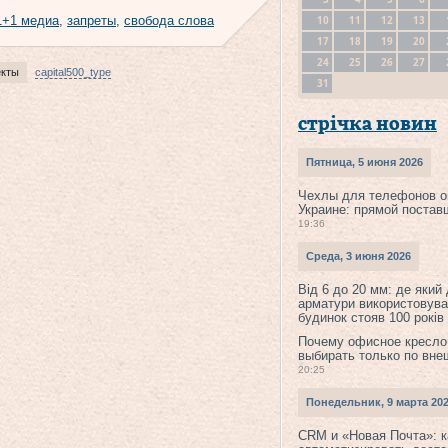
10
11
12
13
1+1 медиа
,
запреты
,
свобода слова
17
18
19
20
24
25
26
27
екты
capital500_type
31
стрічка новин
Пятница, 5 июня 2026
Чехлы для телефонов о
Украине: прямой постав
19:36
Среда, 3 июня 2026
Від 6 до 20 мм: де який
арматури використовува
будинок стояв 100 років
Почему офисное кресло
выбирать только по вне
20:25
Понедельник, 9 марта 20
CRM и «Новая Почта»: к