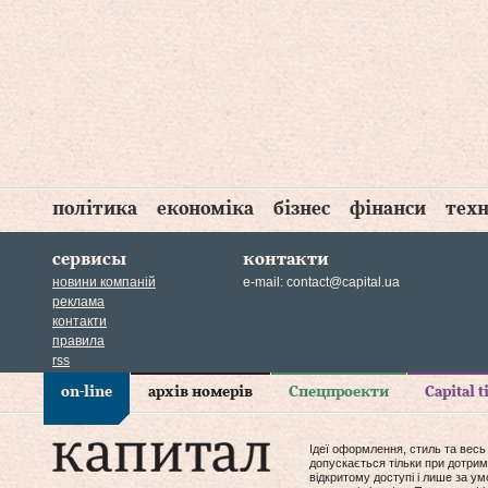
політика
економіка
бізнес
фінанси
техн
сервисы
контакти
новини компаній
e-mail:
contact@capital.ua
реклама
контакти
правила
rss
on-line
архів номерів
Спецпроекти
Capital 
Ідеї оформлення, стиль та весь
допускається тільки при дотрим
відкритому доступі і лише за у