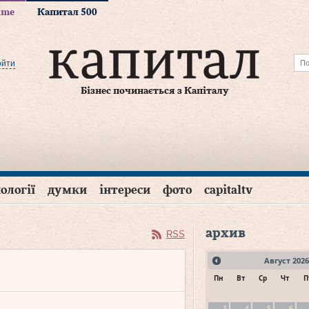
time
Капитал 500
ойти
Бізнес починається з Капіталу
ології
думки
інтереси
фото
capitaltv
архив
RSS
Август
2026
Пн
Вт
Ср
Чт
П
3
4
5
6