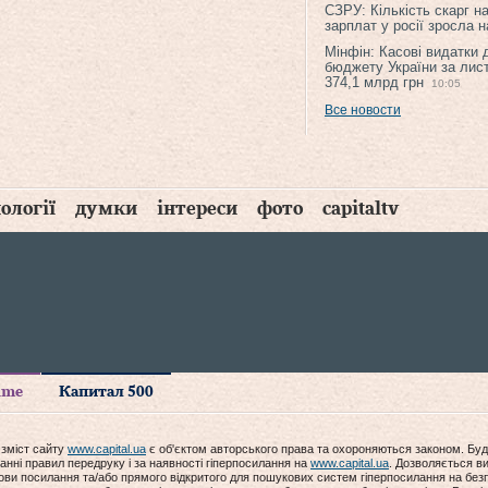
СЗРУ: Кількість скарг н
зарплат у росії зросла 
Мінфін: Касові видатки
бюджету України за лис
374,1 млрд грн
10:05
Все новости
ології
думки
інтереси
фото
capitaltv
time
Капитал 500
 зміст сайту
www.capital.ua
є об'єктом авторського права та охороняються законом. Буд
анні правил передруку і за наявності гіперпосилання на
www.capital.ua
. Дозволяється ви
мови посилання та/або прямого відкритого для пошукових систем гіперпосилання на без