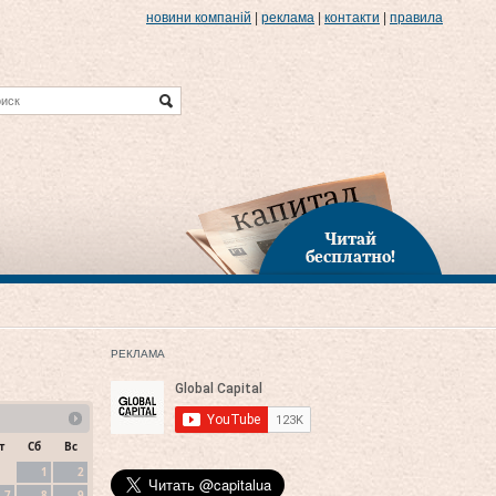
новини компаній
|
реклама
|
контакти
|
правила
Читай
бесплатно!
РЕКЛАМА
т
Сб
Вс
1
2
7
8
9