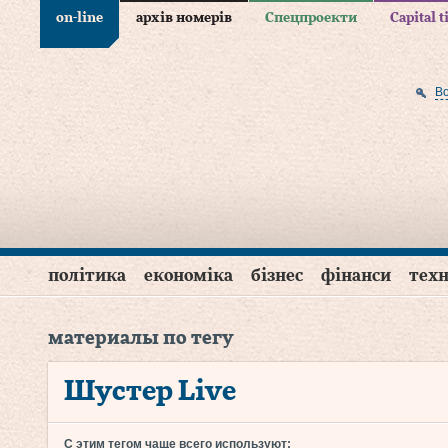
on-line
архів номерів
Спецпроекти
Capital 
В
політика
економіка
бізнес
фінанси
техн
материалы по тегу
Шустер Live
С этим тегом чаще всего используют: