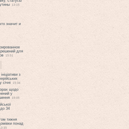
вку, статусы
рутины
13:15
это значит и
изированное
 решений для
ов
15:51
ініціативи з
лерійських
 січні
15:34
ворах щодо
нений у
ішення
15:05
ійської
 до 34
гом тижня
домівки понад
13:35