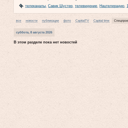
телеканалы
,
Савик Шустер
,
телевидение
,
Нацтелерадио
,
все
новости
публикации
фото
CapitalTV
Capital time
Спецпро
суббота, 8 августа 2026
В этом разделе пока нет новостей