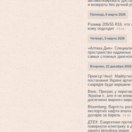
автоматизировать доста
и возвраты без ручной 
Пятница, 6 марта 2026
Размер 205/55 R16: что 
кому подходит
15:44
Четверг, 5 марта 2026
«Аптека Дня»: Специал
пространство надежных
самых сложных диагноз
Вторник, 23 декабря 2025
Прем’єр Чехії: Майбутнє 
постачання Україні арти
снарядів буде вирішене у
Венс: Прогрес у перего
України є, але я не впев
досягненні мирного вир
Bloomberg: Вартість рос
експортної нафти впала
доларів за барель
14:06
ДТЕК: Енергетики протя
повернули електрику в 
одного мільйона родин