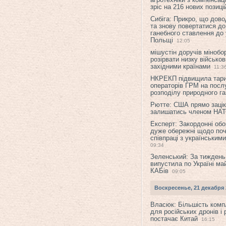
зріс на 216 нових позиці
Сибіга: Прикро, що дово
та знову повертатися до
ганебного ставлення до 
Польщі
12:05
мішустін доручів міноб
розірвати низку військов
західними країнами
11:3
НКРЕКП підвищила тар
операторів ГРМ на послу
розподілу природного га
Рютте: США прямо зацік
залишатись членом НА
Експерт: Закордонні обо
дуже обережні щодо поч
співпраці з українським
09:34
Зеленський: За тиждень
випустила по Україні ма
КАБів
09:05
Воскресенье, 21 декабря 
Власюк: Більшість ком
для російських дронів і 
постачає Китай
16:15