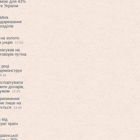
емою для 43%
в України
абна
подарювання
озділів
 на золото
а унцію
17:02
еагував на
оворів путіна
 році
 демонструє
5:34
експортувала
млн доларів,
мумом
15:05
припинення
 не лише на
ується
14:06
 від
рат країн
країнської
ією у 25%