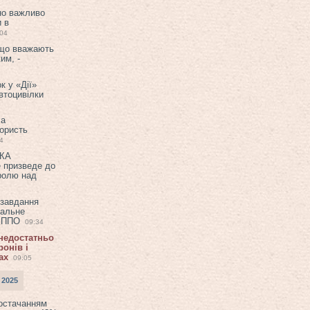
но важливо
и в
:04
 що вважають
им, -
к у «Дії»
втоцивілки
ла
користь
4
ЕКА
е призведе до
ролю над
 завдання
еальне
в ППО
09:34
 недостатньо
онів і
ах
09:05
 2025
постачанням