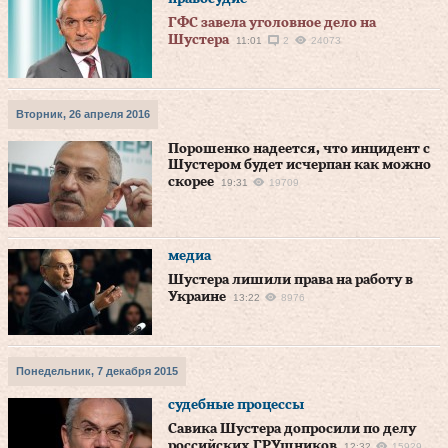
ГФС завела уголовное дело на
Шустера
11:01
2
24073
Вторник, 26 апреля 2016
Порошенко надеется, что инцидент с
Шустером будет исчерпан как можно
скорее
19:31
19709
медиа
Шустера лишили права на работу в
Украине
13:22
8976
Понедельник, 7 декабря 2015
судебные процессы
Савика Шустера допросили по делу
российских ГРУшников
12:32
15929