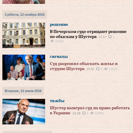
Суббота, 12 ноября 2016
решение
В Печерском суде отрицают решение
по обыскам у Шустера
17:17
1
11492
сигналы
Суд разрешил обыскать жилье и
студию Шустера
10:52
3
13015
Вторник, 12 июля 2016
тяжбы
Шустер выиграл суд на право работать
в Украине
13:39
1
18081