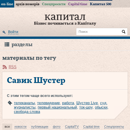
on-line
архів номерів
Спецпроекти
Capital time
Капитал 500
Бізнес починається з Капіталу
Войти
разделы
материалы по тегу
RSS
Савик Шустер
С этим тегом чаще всего используют:
телеканалы
,
телевидение
,
работа
,
Шустер Live
,
суд
,
журналисты
,
первый национальный
,
ток-шоу
,
обыски
,
свобода слова
все
новости
публикации
фото
CapitalTV
Capital time
Спецпроекты