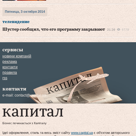
Пятница, 3 октября 2014
телевидение
Шустер сообщил, что его программу закрывают
21:26
6779
сервисы
новини компаній
реклама
контакти
правила
rss
контакти
e-mail:
contact@capital.ua
Бізнес починається з Капіталу
Ідеї оформлення, стиль та весь зміст сайту
www.capital.ua
є об'єктом авторського