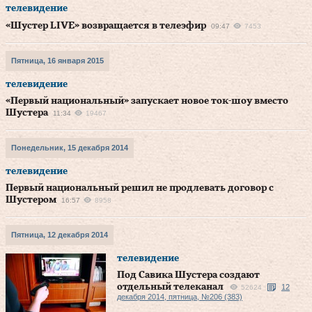
телевидение
«Шустер LIVE» возвращается в телеэфир
09:47
7453
Пятница, 16 января 2015
телевидение
«Первый национальный» запускает новое ток-шоу вместо
Шустера
11:34
19467
Понедельник, 15 декабря 2014
телевидение
Первый национальный решил не продлевать договор с
Шустером
16:57
8958
Пятница, 12 декабря 2014
телевидение
Под Савика Шустера создают
отдельный телеканал
12
52624
декабря 2014, пятница, №206 (383)