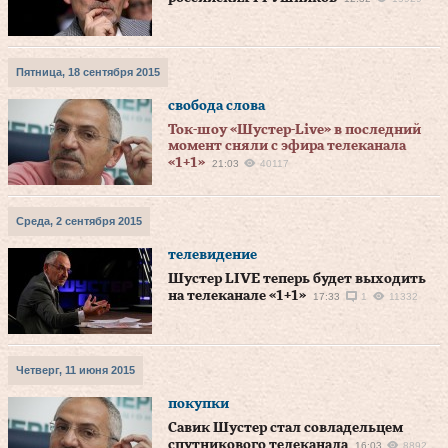
Пятница, 18 сентября 2015
свобода слова
Ток-шоу «Шустер-Live» в последний
момент сняли с эфира телеканала
«1+1»
21:03
40117
Среда, 2 сентября 2015
телевидение
Шустер LIVE теперь будет выходить
на телеканале «1+1»
17:33
1
11332
Четверг, 11 июня 2015
покупки
Савик Шустер стал совладельцем
спутникового телеканала
16:03
8892