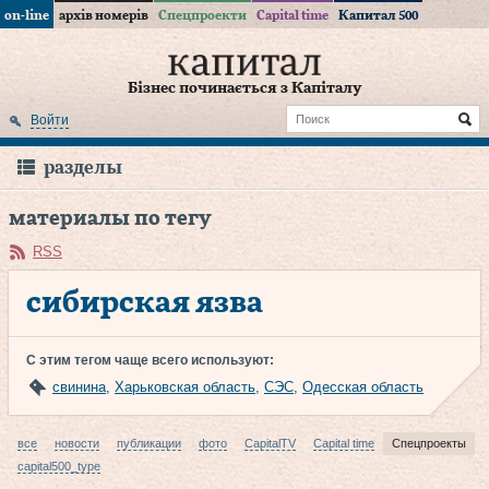
on-line
архів номерів
Спецпроекти
Capital time
Капитал 500
Бізнес починається з Капіталу
Войти
разделы
материалы по тегу
RSS
сибирская язва
С этим тегом чаще всего используют:
свинина
,
Харьковская область
,
СЭС
,
Одесская область
все
новости
публикации
фото
CapitalTV
Capital time
Спецпроекты
capital500_type