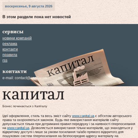
воскресенье, 9 августа 2026
В этом разделе пока нет новостей
сервисы
новини компаній
реклама
контакти
правила
rss
контакти
e-mail:
contact@capital.ua
Бізнес починається з Капіталу
Ідеї оформлення, стиль та весь зміст сайту
www.capital.ua
є об'єктом авторського
права та охороняються законом. Будь-яке використання матеріалів сайту
допускається тільки при дотриманні правил передруку і за наявності гіперпосилання
на
www.capital.ua
. Дозволяється використання тільки матеріалів, що знаходяться у
відкритому доступі і лише за умови посилання та/або прямого відкритого для
пошукових систем гіперпосилання на безпосередню адресу матеріалу на