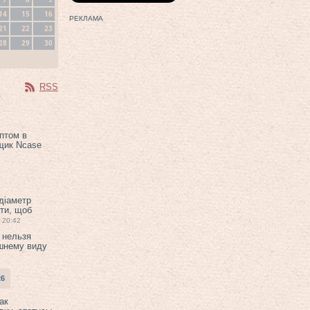
14
15
16
РЕКЛАМА
21
22
23
28
29
30
RSS
птом в
щик Ncase
 діаметр
ти, щоб
20:42
 нельзя
шнему виду
26
ак