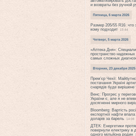
автоматизировать доста
и возвраты без ручной 
Пятница, 6 марта 2026
Размер 205/55 R16: что 
кому подходит
15:44
Четверг, 5 марта 2026
«Аптека Дня»: Специал
пространство надежных
самых сложных диагноз
Вторник, 23 декабря 2025
Прем’єр Чехії: Майбутнє 
постачання Україні арти
снарядів буде вирішене у
Венс: Прогрес у перего
України є, але я не впев
досягненні мирного вир
Bloomberg: Вартість рос
експортної нафти впала
доларів за барель
14:06
ДТЕК: Енергетики протя
повернули електрику в 
одного мільйона родин