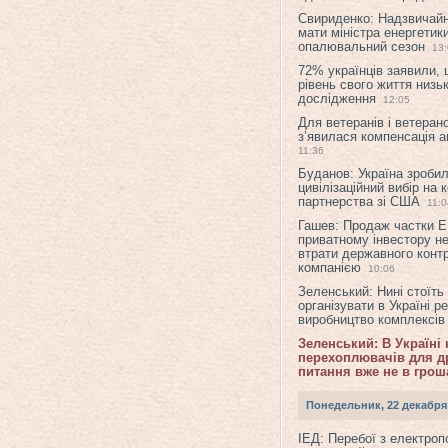
Свириденко: Надзвичай
мати міністра енергетик
опалювальний сезон
13
72% українців заявили,
рівень свого життя низьк
дослідження
12:05
Для ветеранів і ветерано
з’явилася компенсація а
11:36
Буданов: Україна зроби
цивілізаційний вибір на 
партнерства зі США
11:0
Гашев: Продаж частки 
приватному інвестору н
втрати державного конт
компанією
10:06
Зеленський: Нині стоїть
організувати в Україні р
виробництво комплексі
Зеленський: В Україні
перехоплювачів для др
питання вже не в грош
Понедельник, 22 декабря
ІЕД: Перебої з електро