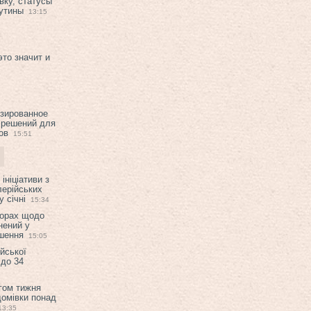
вку, статусы
рутины
13:15
это значит и
изированное
 решений для
ов
15:51
ініціативи з
лерійських
 січні
15:34
ворах щодо
нений у
ішення
15:05
ійської
 до 34
гом тижня
домівки понад
13:35