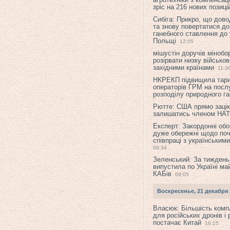
зріс на 216 нових позиці
Сибіга: Прикро, що дово
та знову повертатися до
ганебного ставлення до 
Польщі
12:05
мішустін доручів міноб
розірвати низку військов
західними країнами
11:3
НКРЕКП підвищила тар
операторів ГРМ на послу
розподілу природного га
Рютте: США прямо зацік
залишатись членом НА
Експерт: Закордонні обо
дуже обережні щодо поч
співпраці з українським
09:34
Зеленський: За тиждень
випустила по Україні ма
КАБів
09:05
Воскресенье, 21 декабря 
Власюк: Більшість ком
для російських дронів і 
постачає Китай
16:15