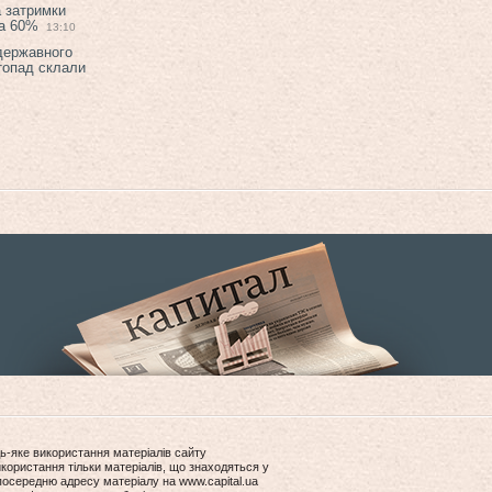
а затримки
на 60%
13:10
 державного
топад склали
ь-яке використання матеріалів сайту
користання тільки матеріалів, що знаходяться у
посередню адресу матеріалу на www.capital.ua