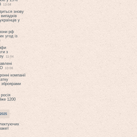
й
13:04
диться знову
 випадків
українців у
орони рф
их угод із
6
ифи
ги з
зу
11:04
авлені
ТО
10:06
ронні компанії
атку
и зброярами
 росія
йже 1200
2025
плектуючих
ракет