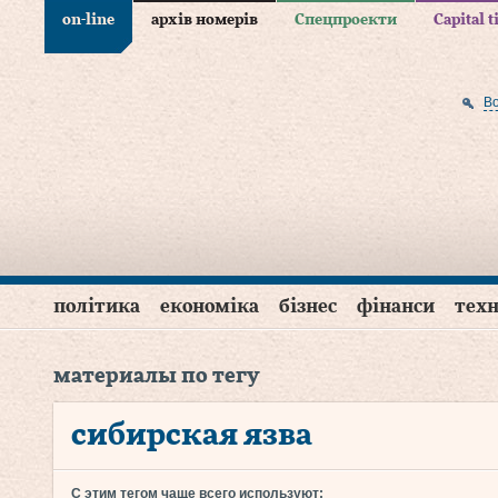
on-line
архів номерів
Спецпроекти
Capital 
В
політика
економіка
бізнес
фінанси
техн
материалы по тегу
сибирская язва
С этим тегом чаще всего используют: