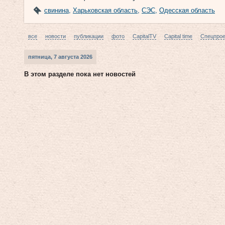
свинина
,
Харьковская область
,
СЭС
,
Одесская область
все
новости
публикации
фото
CapitalTV
Capital time
Спецпро
пятница, 7 августа 2026
В этом разделе пока нет новостей