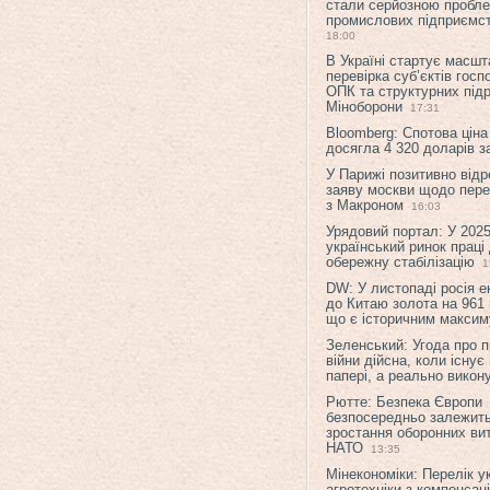
стали серйозною пробл
промислових підприємст
18:00
В Україні стартує масшт
перевірка суб’єктів гос
ОПК та структурних підр
Міноборони
17:31
Bloomberg: Спотова ціна
досягла 4 320 доларів з
У Парижі позитивно відр
заяву москви щодо перег
з Макроном
16:03
Урядовий портал: У 2025
український ринок праці
обережну стабілізацію
1
DW: У листопаді росія 
до Китаю золота на 961 
що є історичним макси
Зеленський: Угода про 
війни дійсна, коли існує
папері, а реально викон
Рютте: Безпека Європи
безпосередньо залежить
зростання оборонних вит
НАТО
13:35
Мінекономіки: Перелік у
агротехніки з компенсац