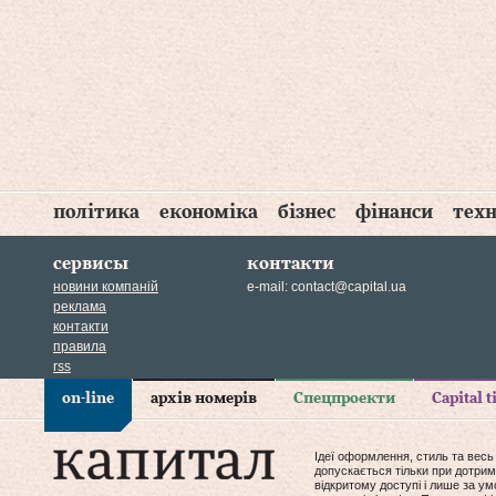
політика
економіка
бізнес
фінанси
техн
сервисы
контакти
новини компаній
e-mail:
contact@capital.ua
реклама
контакти
правила
rss
on-line
архів номерів
Спецпроекти
Capital 
Ідеї оформлення, стиль та весь
допускається тільки при дотрим
відкритому доступі і лише за у