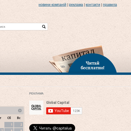
новини компаній
|
реклама
|
контакти
|
правила
Читай
бесплатно!
РЕКЛАМА
т
Сб
Вс
1
2
7
8
9