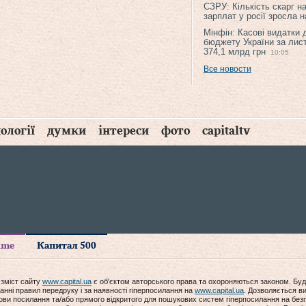
СЗРУ: Кількість скарг н
зарплат у росії зросла 
Мінфін: Касові видатки
бюджету України за лис
374,1 млрд грн
10:05
Все новости
ології
думки
інтереси
фото
capitaltv
time
Капитал 500
 зміст сайту
www.capital.ua
є об'єктом авторського права та охороняються законом. Буд
анні правил передруку і за наявності гіперпосилання на
www.capital.ua
. Дозволяється ви
мови посилання та/або прямого відкритого для пошукових систем гіперпосилання на без