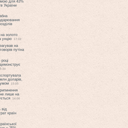
емою для 43%
в України
абна
подарювання
озділів
 на золото
а унцію
17:02
еагував на
оворів путіна
 році
 демонструє
5:34
експортувала
млн доларів,
мумом
15:05
припинення
 не лише на
ується
14:06
 від
рат країн
країнської
ією у 25%