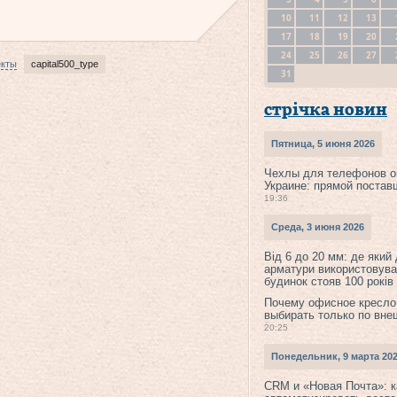
10
11
12
13
17
18
19
20
24
25
26
27
екты
capital500_type
31
стрічка новин
Пятница, 5 июня 2026
Чехлы для телефонов о
Украине: прямой постав
19:36
Среда, 3 июня 2026
Від 6 до 20 мм: де який
арматури використовува
будинок стояв 100 років
Почему офисное кресло
выбирать только по вне
20:25
Понедельник, 9 марта 20
CRM и «Новая Почта»: к