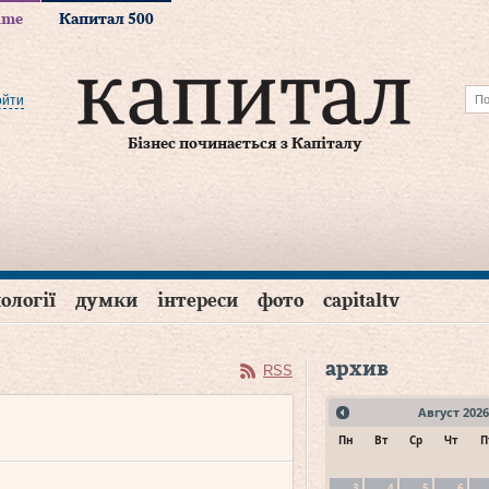
time
Капитал 500
ойти
Бізнес починається з Капіталу
ології
думки
інтереси
фото
capitaltv
архив
RSS
Август
2026
Пн
Вт
Ср
Чт
П
3
4
5
6