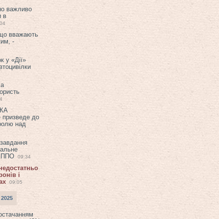
но важливо
и в
:04
 що вважають
им, -
к у «Дії»
втоцивілки
ла
користь
4
ЕКА
е призведе до
ролю над
 завдання
еальне
в ППО
09:34
 недостатньо
онів і
ах
09:05
 2025
постачанням