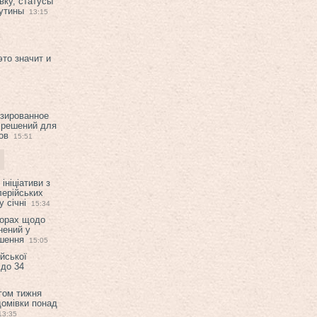
вку, статусы
рутины
13:15
это значит и
изированное
 решений для
ов
15:51
ініціативи з
лерійських
 січні
15:34
ворах щодо
нений у
ішення
15:05
ійської
 до 34
гом тижня
домівки понад
13:35