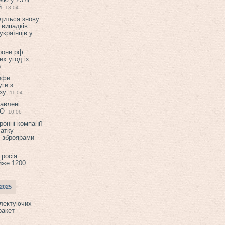
й
13:04
диться знову
 випадків
українців у
орони рф
их угод із
6
ифи
ги з
зу
11:04
авлені
ТО
10:06
ронні компанії
атку
и зброярами
 росія
йже 1200
2025
плектуючих
ракет