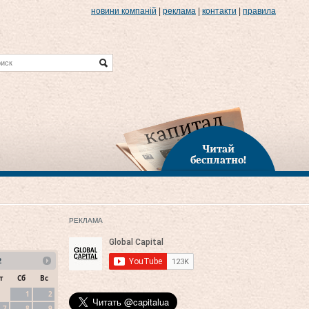
новини компаній
|
реклама
|
контакти
|
правила
Читай
бесплатно!
РЕКЛАМА
2
т
Сб
Вс
1
2
7
8
9