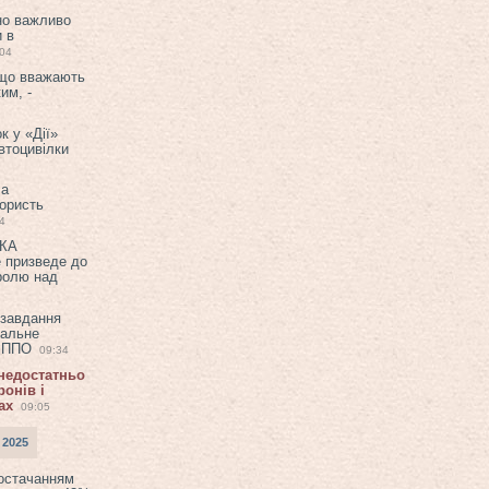
но важливо
и в
:04
 що вважають
им, -
к у «Дії»
втоцивілки
ла
користь
4
ЕКА
е призведе до
ролю над
 завдання
еальне
в ППО
09:34
 недостатньо
онів і
ах
09:05
 2025
постачанням