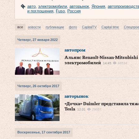
авто
,
электромобили
,
авторынок
,
Япония
,
автопроизводст
и поглощения
,
Fuso
,
Россия
все
новости
публикации
фото
CapitalTV
Capital time
Спецпро
Четверг, 27 января 2022
автопром
Альянс Renault-Nissan-Mitsubishi
электромобилей
14:45
68534
Четверг, 26 октября 2017
авторынок
«Дочка» Daimler представила тяж
Tesla
12:31
29057
Воскресенье, 17 сентября 2017