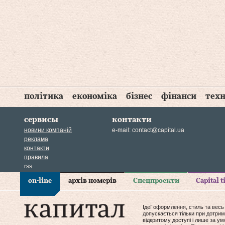
політика
економіка
бізнес
фінанси
техн
сервисы
контакти
новини компаній
e-mail:
contact@capital.ua
реклама
контакти
правила
rss
on-line
архів номерів
Спецпроекти
Capital 
Ідеї оформлення, стиль та весь
допускається тільки при дотрим
відкритому доступі і лише за у