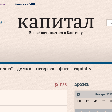
time
Капитал 500
ойти
Бізнес починається з Капіталу
ології
думки
інтереси
фото
capitaltv
архив
RSS
Январь
202
Пн
Вт
Ср
Чт
П
3
4
5
6