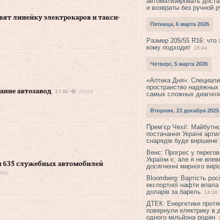
автоматизировать доста
и возвраты без ручной 
авят линейку электрокаров и такси-
Пятница, 6 марта 2026
Размер 205/55 R16: что 
кому подходит
15:44
Четверг, 5 марта 2026
«Аптека Дня»: Специал
пространство надежных
аине автозавод
17:40
20829
самых сложных диагноз
Вторник, 23 декабря 2025
Прем’єр Чехії: Майбутнє 
постачання Україні арти
снарядів буде вирішене у
Венс: Прогрес у перего
України є, але я не впев
 635 служебных автомобилей
досягненні мирного вир
800
Bloomberg: Вартість рос
експортної нафти впала
доларів за барель
14:06
ДТЕК: Енергетики протя
повернули електрику в 
одного мільйона родин