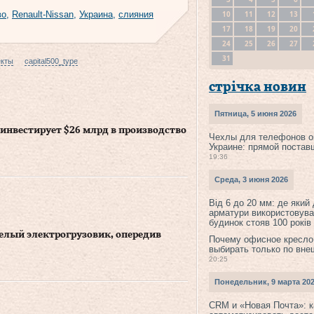
10
11
12
13
во
,
Renault-Nissan
,
Украина
,
слияния
17
18
19
20
24
25
26
27
31
екты
capital500_type
стрічка новин
Пятница, 5 июня 2026
 инвестирует $26 млрд в производство
Чехлы для телефонов о
Украине: прямой постав
19:36
Среда, 3 июня 2026
Від 6 до 20 мм: де який
арматури використовува
будинок стояв 100 років
елый электрогрузовик, опередив
Почему офисное кресло
выбирать только по вне
20:25
Понедельник, 9 марта 20
CRM и «Новая Почта»: к