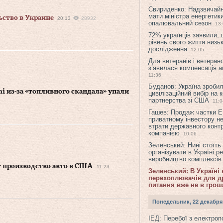
Свириденко: Надзвичай
мати міністра енергетик
ьство в Украине
20:13
28932
опалювальний сезон
13
72% українців заявили,
рівень свого життя низьк
дослідження
12:05
Для ветеранів і ветерано
з’явилася компенсація а
11:36
Буданов: Україна зроби
 из-за «топливного скандала» упали
цивілізаційний вибір на 
партнерства зі США
11:0
Гашев: Продаж частки 
приватному інвестору н
втрати державного конт
компанією
10:06
Зеленський: Нині стоїть
організувати в Україні р
виробництво комплексі
т производство авто в США
11:23
Зеленський: В Україні
перехоплювачів для др
питання вже не в грош
Понедельник, 22 декабря
ІЕД: Перебої з електро