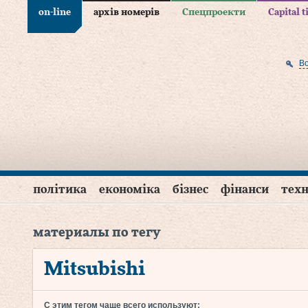
on-line
архів номерів
Спецпроекти
Capital 
В
політика
економіка
бізнес
фінанси
техн
материалы по тегу
Mitsubishi
С этим тегом чаще всего используют: