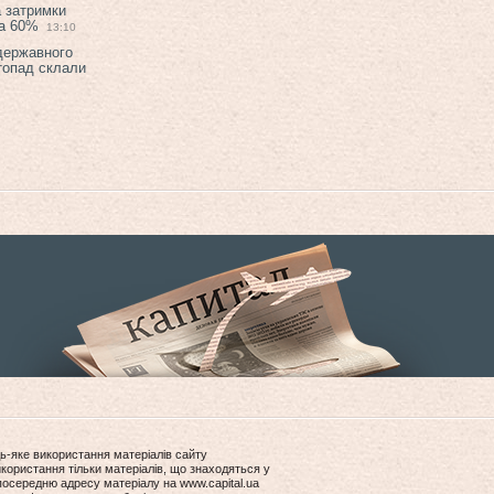
а затримки
на 60%
13:10
 державного
топад склали
ь-яке використання матеріалів сайту
користання тільки матеріалів, що знаходяться у
посередню адресу матеріалу на www.capital.ua