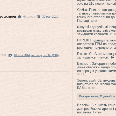
зріс на 216 нових позиці
Сибіга: Прикро, що дово
та знову повертатися до
что живой
30 мая 2014,
ганебного ставлення до 
12993
Польщі
12:05
мішустін доручів міноб
розірвати низку військов
західними країнами
11:3
НКРЕКП підвищила тар
операторів ГРМ на послу
розподілу природного га
Рютте: США прямо зацік
16 мая 2014, пятница, №069 (246)
12952
залишатись членом НА
Експерт: Закордонні обо
дуже обережні щодо поч
співпраці з українським
09:34
Зеленський: За тиждень
випустила по Україні ма
КАБів
09:05
Воскресенье, 21 декабря 
Власюк: Більшість ком
для російських дронів і 
постачає Китай
16:15