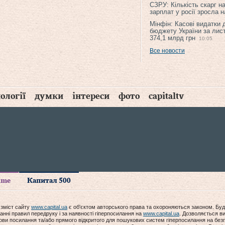
СЗРУ: Кількість скарг н
зарплат у росії зросла 
Мінфін: Касові видатки
бюджету України за лис
374,1 млрд грн
10:05
Все новости
ології
думки
інтереси
фото
capitaltv
time
Капитал 500
 зміст сайту
www.capital.ua
є об'єктом авторського права та охороняються законом. Буд
анні правил передруку і за наявності гіперпосилання на
www.capital.ua
. Дозволяється ви
мови посилання та/або прямого відкритого для пошукових систем гіперпосилання на без