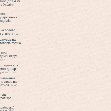
емою для 43%
в України
абна
подарювання
озділів
 на золото
а унцію
17:02
еагував на
оворів путіна
 році
 демонструє
5:34
експортувала
млн доларів,
мумом
15:05
припинення
 не лише на
ується
14:06
 від
рат країн
країнської
ією у 25%