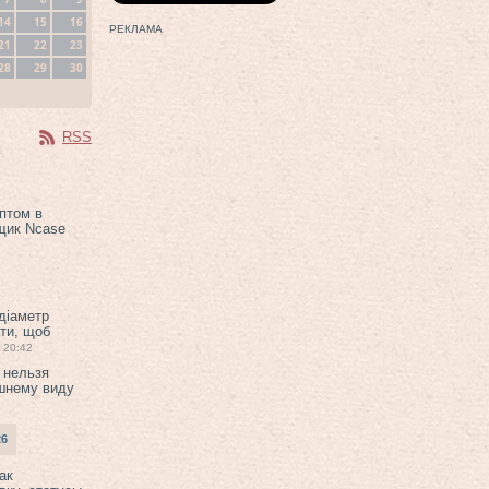
14
15
16
РЕКЛАМА
21
22
23
28
29
30
RSS
птом в
щик Ncase
 діаметр
ти, щоб
20:42
 нельзя
шнему виду
26
ак