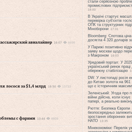
стали серйозною пробл
промислових підприємст
18:00
В Україні стартує масшт
перевірка суб’єктів гос
ОПК та структурних підр
Міноборони
17:31
Bloomberg: Спотова ціна
досягла 4 320 доларів з
 пассажирский авиалайнер
16:07
8656
У Парижі позитивно відр
заяву москви щодо перег
з Макроном
16:03
Урядовий портал: У 2025
український ринок праці
обережну стабілізацію
1
DW: У листопаді росія 
до Китаю золота на 961 
що є історичним макси
я лосося за $1,4 млрд
18:50
15753
Зеленський: Угода про 
війни дійсна, коли існує
папері, а реально викон
Рютте: Безпека Європи
безпосередньо залежить
зростання оборонних вит
проблемы с фарами
13:44
6609
НАТО
13:35
Мінекономіки: Перелік у
агротехніки з компенсац