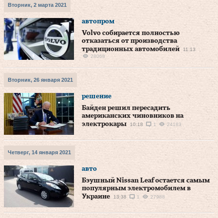
Вторник, 2 марта 2021
автопром
Volvo собирается полностью
отказаться от производства
традиционных автомобилей
11:13
28068
Вторник, 26 января 2021
решение
Байден решил пересадить
американских чиновников на
электрокары
10:18
1
24183
Четверг, 14 января 2021
авто
Бэушный Nissan Leaf остается самым
популярным электромобилем в
Украине
13:38
1
27988