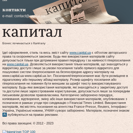
контакти
e-mail:
contact@capital.ua
Бізнес починається з Капіталу
Ідеї оформлення, стиль та весь зміст сайту
www.capital.ua
є об'єктом авторського
права та охороняються законом. Будь-яке використання матеріалів сайту
допускається тільки при дотриманні правил передруку і за наявності гіперпосилання
на
www.capital.ua
. Дозволяється використання тільки матеріалів, що знаходяться у
відкритому доступі і лише за умови посилання та/або прямого відкритого для
пошукових систем гіперпосилання на безпосередню адресу матеріалу на
www.capital.ua www.capital.ua /a>. Посилання/гіперпосилання має бути розміщене в
підзаголовку або першому абзаці матеріалу. Розмір шрифту посилання або
гіперпосилання не повинен бути меншим за шрифт тексту використовуваного
матеріалу. Будь-яке використання матеріалів, які знаходяться у закритому доступі
та доступні лише зареєстрованим користувачам, допускається лише за попереднім
письмовим дозволом правовласника. Категорично заборонено передрук,
копіювання, відтворення, зміну або інше використання матеріалів, опублікованих з
позначкою в рамках угоди про синдикацію з Financial Times Limited. Використання
матеріалів, які містять посилання на агентства France-Presse, Reuters, Інтерфакс-
Україна, Українські новини, УНІАН суворо заборонено. Матеріали, позначені знаком
публікуються на правах реклами.
Всі права захищені. © 2012 - 2023