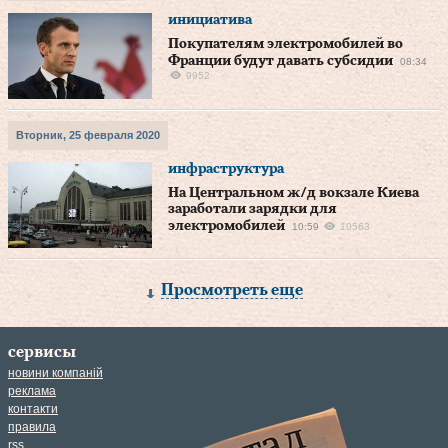
инициатива
Покупателям электромобилей во
Франции будут давать субсидии
08:34
9952
Вторник, 25 февраля 2020
инфраструктура
На Центральном ж/д вокзале Киева
заработали зарядки для
электромобилей
10:59
10563
Просмотреть еще
сервисы
новини компаній
реклама
контакти
правила
rss