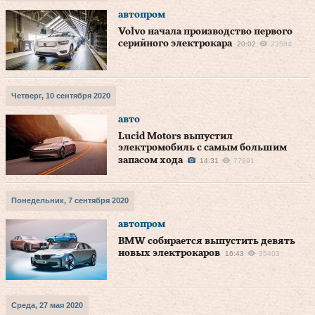
автопром
Volvo начала производство первого
серийного электрокара
20:02
23584
Четверг, 10 сентября 2020
авто
Lucid Motors выпустил
электромобиль с самым большим
запасом хода
14:31
77891
Понедельник, 7 сентября 2020
автопром
BMW собирается выпустить девять
новых электрокаров
16:43
35403
Среда, 27 мая 2020