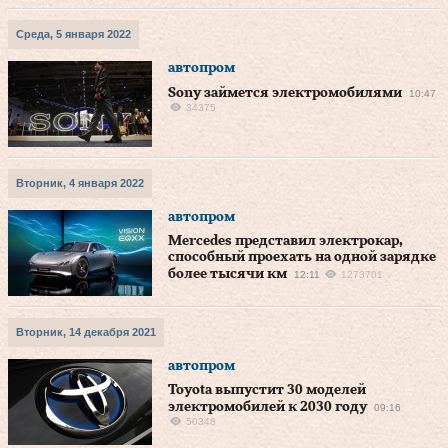
Среда, 5 января 2022
автопром
Sony займется электромобилями
10:47
34375
Вторник, 4 января 2022
автопром
Mercedes представил электрокар,
способный проехать на одной зарядке
более тысячи км
12:11
1273701
Вторник, 14 декабря 2021
автопром
Toyota выпустит 30 моделей
электромобилей к 2030 году
09:16
50348