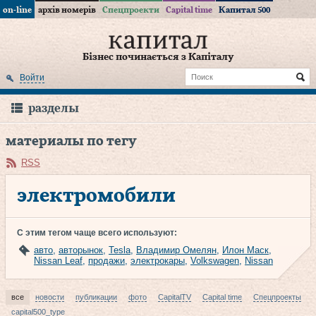
on-line
архів номерів
Спецпроекти
Capital time
Капитал 500
Бізнес починається з Капіталу
Войти
разделы
материалы по тегу
RSS
электромобили
С этим тегом чаще всего используют:
авто
,
авторынок
,
Tesla
,
Владимир Омелян
,
Илон Маск
,
Nissan Leaf
,
продажи
,
электрокары
,
Volkswagen
,
Nissan
все
новости
публикации
фото
CapitalTV
Capital time
Спецпроекты
capital500_type