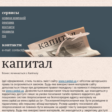
сервисы
новини компаній
реклама
контакти
правила
rss
контакти
e-mail:
contact@capital.ua
Бізнес починається з Капіталу
Ідеї оформлення, стиль та весь зміст сайту
www.capital.ua
є об'єктом авторського
права та охороняються законом. Будь-яке використання матеріалів сайту
допускається тільки при дотриманні правил передруку і за наявності гіперпосилання
на
www.capital.ua
. Дозволяється використання тільки матеріалів, що знаходяться у
відкритому доступі і лише за умови посилання та/або прямого відкритого для
пошукових систем гіперпосилання на безпосередню адресу матеріалу на
www.capital.ua www.capital.ua /a>. Посилання/гіперпосилання має бути розміщене в
підзаголовку або першому абзаці матеріалу. Розмір шрифту посилання або
гіперпосилання не повинен бути меншим за шрифт тексту використовуваного
матеріалу. Будь-яке використання матеріалів, які знаходяться у закритому доступі