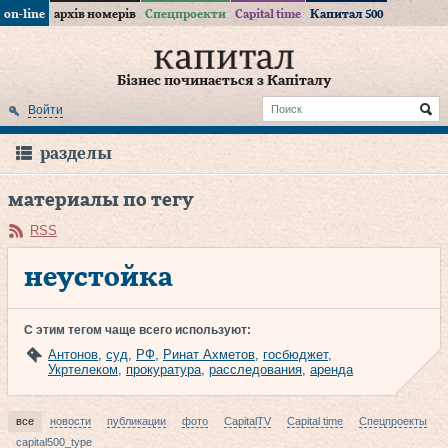
on-line
архів номерів
Спецпроекти
Capital time
Капитал 500
Бізнес починається з Капіталу
Войти
разделы
материалы по тегу
RSS
неустойка
С этим тегом чаще всего используют:
Антонов
,
суд
,
РФ
,
Ринат Ахметов
,
госбюджет
,
Укртелеком
,
прокуратура
,
расследования
,
аренда
все
новости
публикации
фото
CapitalTV
Capital time
Спецпроекты
capital500_type