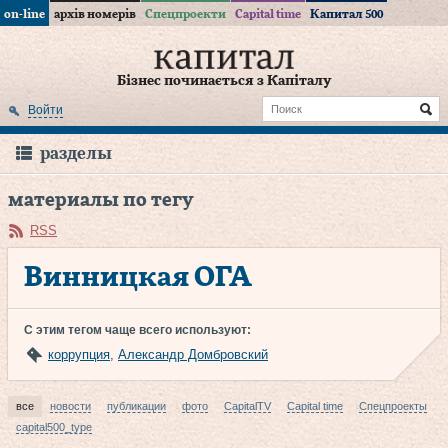
on-line
архів номерів
Спецпроекти
Capital time
Капитал 500
Бізнес починається з Капіталу
Войти
разделы
материалы по тегу
RSS
Винницкая ОГА
С этим тегом чаще всего используют:
коррупция
,
Александр Домбровский
все
новости
публикации
фото
CapitalTV
Capital time
Спецпроекты
capital500_type