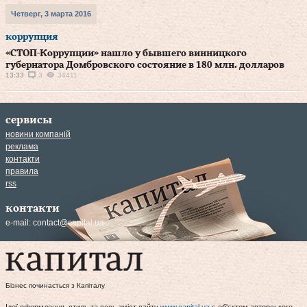
Четверг, 3 марта 2016
коррупция
«СТОП-Коррупции» нашло у бывшего винницкого
губернатора Домбровского состояние в 180 млн. долларов
13:33
3
34411
сервисы
новини компаній
реклама
контакти
правила
rss
контакти
e-mail:
contact@capital.ua
Бізнес починається з Капіталу